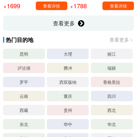
1699
1788
查看详情
查看详情
￥
￥
查看更多
热门目的地
查看更多
昆明
大理
丽江
泸沽湖
腾冲
瑞丽
罗平
西双版纳
香格里拉
云南
重庆
四川
西藏
贵州
西北
东北
华中
华北