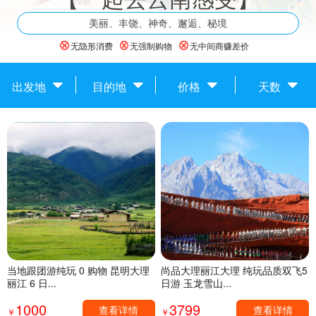
美丽、丰饶、神奇、邂逅、秘境
无隐形消费
无强制购物
无中间商赚差价
出发地
目的地
价格
天数
当地跟团游纯玩 0 购物 昆明大理
尚品大理丽江大理 纯玩品质双飞5
丽江 6 日...
日游 玉龙雪山...
1000
3799
查看详情
查看详情
￥
￥