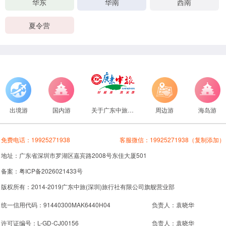
华东
华南
西南
夏令营
出境游
国内游
关于广东中旅旅行社
周边游
海岛游
免费电话：
19925271938
客服微信：
19925271938
（复制添加）
地址：广东省深圳市罗湖区嘉宾路2008号东佳大厦501
备案：粤ICP备2026021433号
版权所有：2014-2019广东中旅(深圳)旅行社有限公司旗舰营业部
统一信用代码：91440300MAK6440H04
负责人：袁晓华
许可证编号：L-GD-CJ00156
负责人：袁晓华