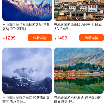
当地跟团游品质纯玩游版纳 飞象
当地跟团游纯象版纳时光 1-19成
版纳 直飞西双版...
人VIP精品...
1299
1499
查看详情
查看详情
￥
￥
当地跟团游首席丽江 轻奢雪山版
当地跟团游雨林象遇 遇见版纳纯
丽江 香格里拉...
玩 5 日游 野...