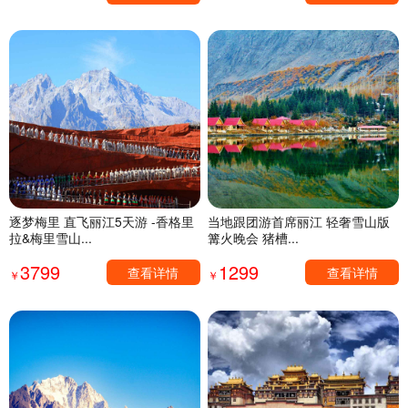
逐梦梅里 直飞丽江5天游 -香格里
当地跟团游首席丽江 轻奢雪山版
拉&梅里雪山...
篝火晚会 猪槽...
3799
1299
查看详情
查看详情
￥
￥