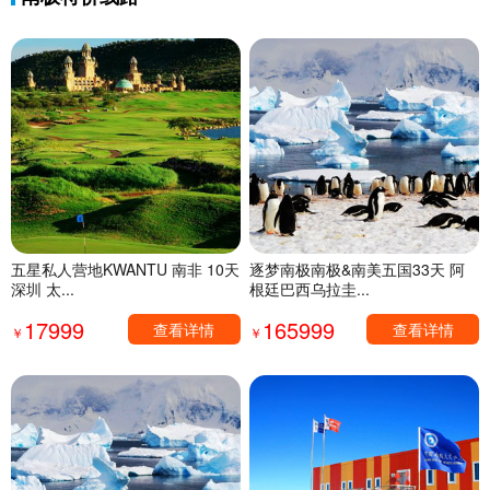
五星私人营地KWANTU 南非 10天
逐梦南极南极&南美五国33天 阿
深圳 太...
根廷巴西乌拉圭...
17999
165999
查看详情
查看详情
￥
￥