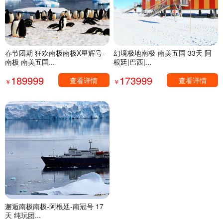
春节团期 狂欢南极南极X星辉号-
幻境极地南极-南美五国 33天 阿
南极 南美五国...
根廷|巴西|...
189999
173999
查看详情
查看详情
￥
￥
邂逅南极南极-阿根廷-南冠号 17
天 纯玩团...