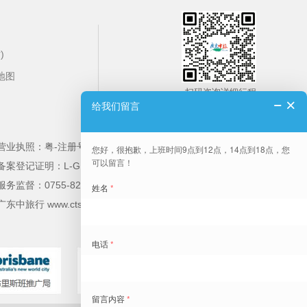
)
地图
扫码咨询详细行程
营业执照：粤-注册号-91440300MAK6440H04
备案登记证明：L-GD-CJ00156 负责人：袁晓华
服务监督：0755-82185656 旅游投诉电话：12301
广东中旅行 www.ctsqj.com 申请链接:QQ:1115844679 国内游