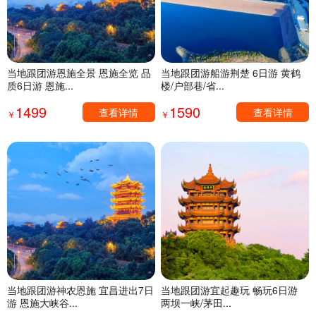
当地跟团游恩施全景 恩施全览 品
当地跟团游船游荆楚 6日游 黄鹤
质6日游 恩施...
楼/户部巷/省...
1499
1590
查看详情
查看详情
￥
￥
当地跟团游神农恩施 宜昌进出7日
当地跟团游宜起趣玩 畅玩6日游
游 恩施大峡谷...
两坝一峡/茅田...