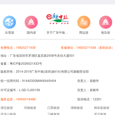
出境游
国内游
关于广东中旅旅行社
周边游
海岛游
免费电话：
19925271938
客服微信：
19925271938
（复制添加）
地址：广东省深圳市罗湖区嘉宾路2008号东佳大厦501
备案：粤ICP备2026021433号
版权所有：2014-2019广东中旅(深圳)旅行社有限公司旗舰营业部
统一信用代码：91440300MAK6440H04
负责人：袁晓华
许可证编号：L-GD-CJ00156
负责人：袁晓华
服务监督：
19065018488
投诉电话：12301
湖北旅游
河南旅游
江西旅游
湖南旅游
神农架旅游
武当山旅游
三峡旅游
武汉旅游