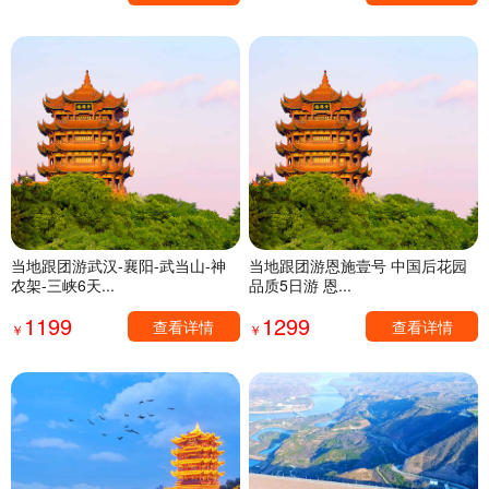
当地跟团游武汉-襄阳-武当山-神
当地跟团游恩施壹号 中国后花园
农架-三峡6天...
品质5日游 恩...
1199
1299
查看详情
查看详情
￥
￥