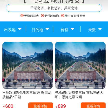
千湖之省、名校总多、兵家之地
无隐形消费
无强制购物
无中间商赚差价
出发地
目的地
价格
天数
当地跟团游包艇游三峡 恩施 高品
当地跟团游恩美三峡 宜昌三峡大
质精品5日游 ...
坝、恩施之巅云顶...
680
899
查看详情
查看详情
￥
￥