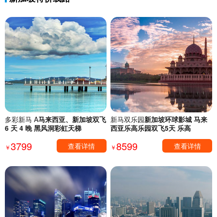
多彩新马 A
马来西亚、新加坡双飞
新马双乐园
新加坡环球影城 马来
6 天 4 晚 黑风洞彩虹天梯
西亚乐高乐园双飞5天 乐高
3799
8599
查看详情
查看详情
￥
￥