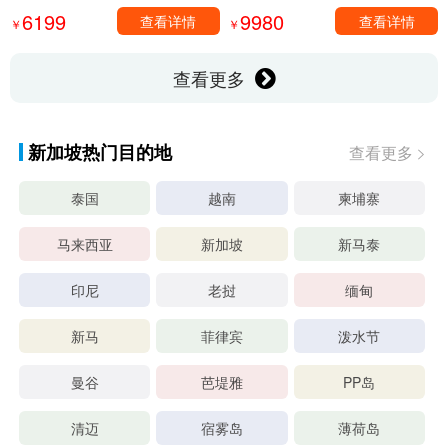
6199
9980
查看详情
查看详情
￥
￥
查看更多
新加坡热门目的地
查看更多
泰国
越南
柬埔寨
马来西亚
新加坡
新马泰
印尼
老挝
缅甸
新马
菲律宾
泼水节
曼谷
芭堤雅
PP岛
清迈
宿雾岛
薄荷岛