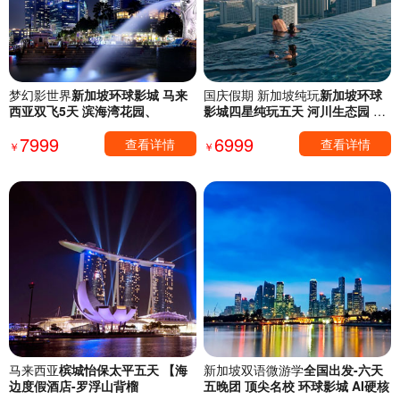
梦幻影世界
新加坡环球影城 马来
国庆假期 新加坡纯玩
新加坡环球
西亚双飞5天 滨海湾花园、
影城四星纯玩五天 河川生态园 环
球
7999
6999
查看详情
查看详情
￥
￥
马来西亚
槟城怡保太平五天 【海
新加坡双语微游学
全国出发-六天
边度假酒店-罗浮山背榴
五晚团 顶尖名校 环球影城 AI硬核