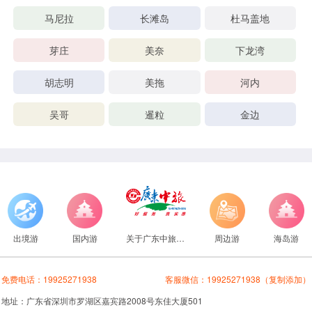
马尼拉
长滩岛
杜马盖地
芽庄
美奈
下龙湾
胡志明
美拖
河内
吴哥
暹粒
金边
出境游
国内游
关于广东中旅旅行社
周边游
海岛游
免费电话：
19925271938
客服微信：
19925271938
（复制添加）
地址：广东省深圳市罗湖区嘉宾路2008号东佳大厦501