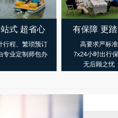
站式 超省心
有保障 更
计行程、繁琐预订
高要求严标
由专业定制师包办
7x24小时出行
无后顾之忧