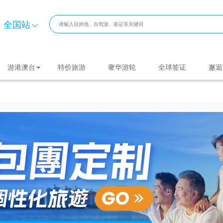
全国站
游港澳台
特价旅游
奢华游轮
全球签证
邂逅