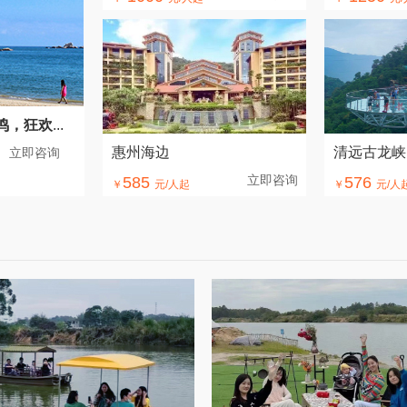
鸣，狂欢
...
惠州海边
清远古龙峡
立即咨询
立即咨询
585
576
￥
元/人起
￥
元/人