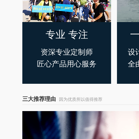
专业 专注
一
资深专业定制师
设
匠心产品用心服务
全
三大推荐理由
因为优质所以值得推荐
2
O