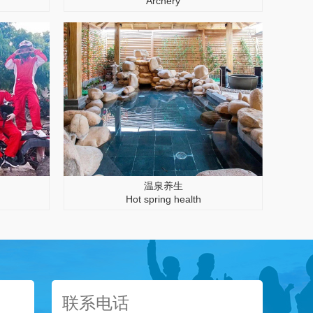
Archery
温泉养生
Hot spring health