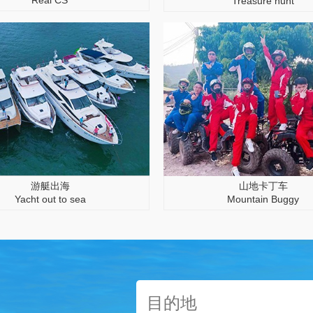
Real CS
Treasure hunt
游艇出海
山地卡丁车
Yacht out to sea
Mountain Buggy