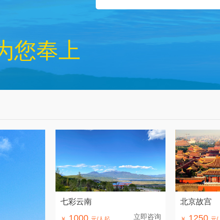
为您奉上
七彩云南
北京故宫
立即咨询
1000
1250
￥
元/人起
￥
元/