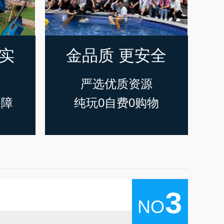
踏实
金品质 更安全
准
严选优质资源
保障
纯玩0自费0购物
3
NO