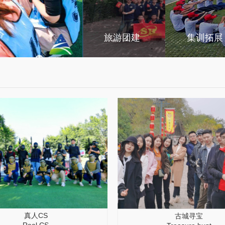
旅游团建
集训拓展
真人CS
古城寻宝