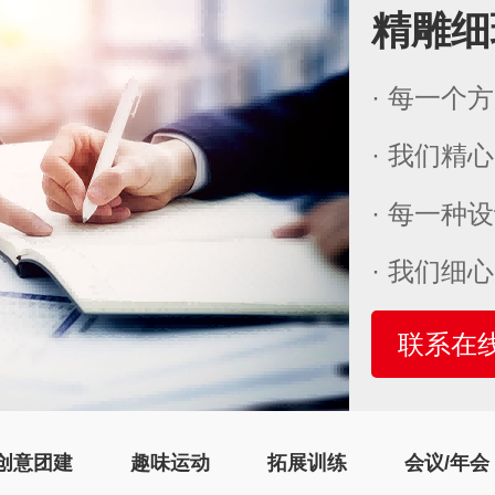
精雕细
· 每一个
· 我们精
· 每一种
· 我们细
联系在
创意团建
趣味运动
拓展训练
会议/年会