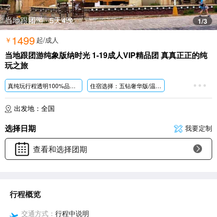
当地跟团游 · 5天4晚
1
/3
1499
￥
起/成人
当地跟团游纯象版纳时光 1-19成人VIP精品团 真真正正的纯
玩之旅
真纯玩行程透明100%品质服务打造
西双版纳深度游精品线路
住宿选择：五钻奢华版/温德姆系列/四钻品质版/三钻舒适版
真纯玩0购物0擦边无限制收客
精华景点覆盖西双版纳全域AAAA景区
出发地：全国
4A野象谷+4A原始森林公园+4A茶马古道景区
4A热带花卉园+4A勐泐大佛寺+4A告庄西双景
选择日期
我要定制
赠送价值199元/人的傣泰网红旅拍(10张底片5张精修)
赠送价值90元/人的湄公河水底世界(不含7D电影)
查看和选择团期
带你打卡网红白塔般若寺+网红星光夜市六国水上市场
臻选住宿(优选四钻品质版)入住3晚当地五星酒店(携程4钻/美团高档型)+1晚湖畔半山酒店
美食盛宴雨林象餐傣族孔雀宴茶园民族特色餐餐餐特色舌尖上的美食之旅
行程概览
交通方式：
行程中说明