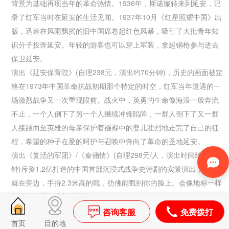
背景为基础再现当年的革命热情。1936年，斯诺辗转来到延安，记
录了红军当时在延安的生活见闻。1937年10月《红星照耀中国》出
版，迅速在风雨飘摇的旧中国席卷起红色风暴，吸引了大批青年知
识分子投奔延安。年轻的游客也可以穿上军装，拿起钢枪参与进去
保卫延安。
演出《延安保育院》(自理238元，演出约70分钟)，历史的画面被定
格在1973年中国革命抗战初期那个特定的时空，红军当年遭遇的一
场激烈战争又一次重现眼前。战火中，英勇的生命像海浪一般奔流
不止，一个人倒下了另一个人继续冲锋陷阵，一群人倒下了又一群
人接踵而至英雄的母亲保护着襁褓中的婴儿壮烈地走完了自己的征
程，希望的种子在爱的呵护与召唤中奔向了革命的圣地延安。
演出《复活的军团》/《秦俑情》(自理298元/人，演出时间约70分
钟)斥资1.2亿打造的中国首部沉浸式战争史诗剧的实景演出，秦兵
就在旁边，手持2.3米高的戟，彷佛能戳到你的脸上。会像地标一样
与
兵马俑博物馆相辅相成。
演出《西安千古情》(自理298元/人，演出时间约70分钟)以一位华
咨询客服
免费拨打
首页
目的地
裔少女回国寻根的故事为主线，开启一次寻找民族记忆之旅。