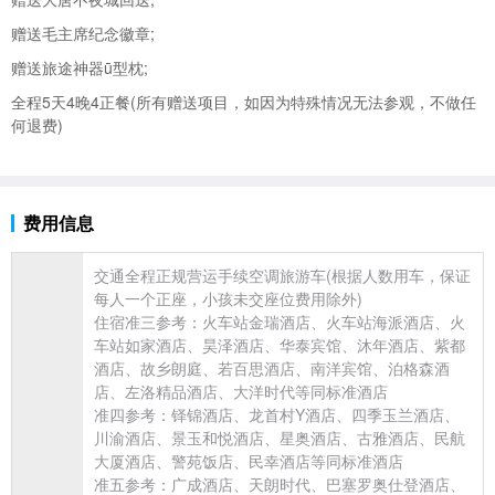
赠送毛主席纪念徽章;
赠送旅途神器ū型枕;
全程5天4晚4正餐(所有赠送项目，如因为特殊情况无法参观，不做任
何退费)
费用信息
交通全程正规营运手续空调
旅游车(根据人数用车，保证
每人一个正座，小孩未交座位费用除外)
住宿准三参考：火车站金瑞酒店、火车站海派酒店、火
车站如家酒店、昊泽酒店、华泰宾馆、沐年酒店、紫都
酒店、故乡朗庭、若百思酒店、南洋宾馆、泊格森酒
店、左洛精品酒店、大洋时代等同标准酒店
准四参考：铎锦酒店、龙首村Y酒店、四季玉兰酒店、
川渝酒店、景玉和悦酒店、星奥酒店、古雅酒店、民航
大厦酒店、警苑饭店、民幸酒店等同标准酒店
准五参考：广成酒店、天朗时代、巴塞罗奥仕登酒店、