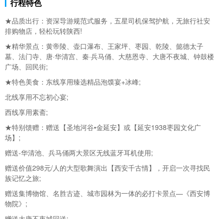
行程特色
★品质出行：资深导游规范式服务，五星司机保驾护航，无
旅行社安
排购物店，轻松玩转
陕西!
★精华景点：黄帝陵、壶口瀑布、王家坪、枣园、乾陵、懿德太子
墓、法门寺、唐·华清宫、秦·
兵马俑、大慈恩寺、大唐不夜城、钟鼓楼
广场、回民街;
★特色美食：东线享用臻选精品泡馍宴+冰峰;
北线享用不忘初心宴;
西线享用素斋;
★特别馈赠：赠送【圣地河谷•金
延安】或【延安1938枣园文化广
场】;
赠送-
华清池、兵马俑两大景区无线蓝牙耳机使用;
赠送价值298元/人的大型歌舞演出【
西安千古情】，开启一次寻找民
族记忆之旅;
赠送集博物馆、名胜古迹、城市园林为一体的必打卡景点—《西安博
物院》;
赠送大唐不夜城回送;