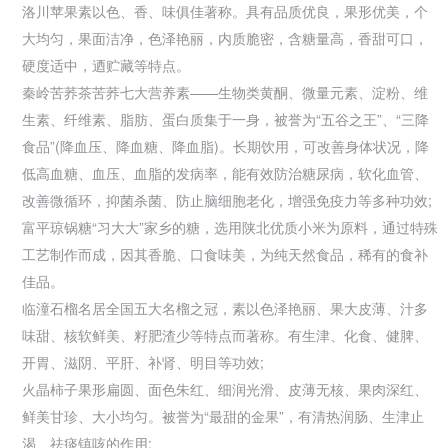
洛川苹果素以色、香、味俱佳著称。具有品质优良，果形优美，个
大均匀，果面洁净，色泽艳丽，内质脆密，含糖量高，香甜可口，
硬度适中，迺贮藏等特点。
秦岭苦荞茶苦荞七大营养素——生物类黄酮、微量元素、淀粉、维
生素、纤维素、脂肪、蛋白质集于一身，被誉为“五谷之王”、“三降
食品”(降血压、降血糖、降血脂)。长期饮用，可改善身体状况，降
低高血糖、血压、血脂的发病率，能有效防治糖尿病，软化血管、
改善微循环，抑菌杀菌、防止脑细胞老化，增强免疫力等多种功效;
富平琼锅糖“习大大”家乡的糖，选用陕北优质小米为原料，通过特殊
工艺制作而成，因其香脆、口食味美，为纯天然食品，稀有的食补
佳品。
临潼石榴名居全国五大名榴之冠，素以色泽艳丽、果大皮薄、汁多
味甜、核软鲜美、籽肥渣少等特点而著称。有生津、化食、健脾、
开胃、滋阴、平肝、补肾、明目等功效;
火晶柿子果形扁圆、面色朱红、细润光滑、皮薄无核、果肉深红、
鲜美甘珍、大小均匀。被誉为“最甜的金果”，有清热润肠、生津止
渴、祛痰镇咳的作用;