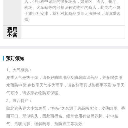
店，但行程中途经的很多场所，如景区、酒店、餐厅、
机场、火车站等内部都设有购物性的商店，此类均不属
于旅行社安排，我社对其商品质量无法担保，请慎重选
择)
费用
不含
预订须知
1、天气概况：
夏季天气炎热干燥，请备好防晒用品及防暑降温药品，并多喝饮用
水预防中暑;春秋季天气多为雨季，请备好雨具以防措手不及;冬季天
气寒冷，请多穿衣物防寒保暖。
2、
陕西特产：
陕北狗头枣大小如鸡蛋，“狗头”之名源于唐高宗李治，皮薄肉厚、香
甜可口、形似狗头，因此而得名。经常食用有健胃养脾、补中益
气、治咳润肺、缓解药毒、预防癌症等功效;