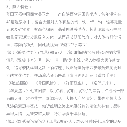
3、陕西特色：
蓝田玉器中国四大美玉之一，产自陕西省蓝田县境内，常年浸泡在
43度
温泉水中，富含大量对人体有益的钙、铁、钾、钠、锰等微量
元素及矿物质，有颜色绚丽、晶莹剔透等特点。长期佩戴玉石中的
微量元素通过皮肤吸入人体，从而调节阴阳气血，对人体有舒筋活
血、养颜的功效，因此被视为“保健玉”“水养玉”;
演出《驼铃传奇》(自理298元/人，演出时间约70分钟)会跑的实景
演艺《驼铃传奇》秀，以“一带一路”为主线，深入挖掘大唐传统文
化，追寻驼队丝绸之路上的踪迹，以正能量传播
西安最辉煌历史时
期的文化传奇。整场演艺分为序幕《岁月再现》及《送君千里》、
《狼道遇险》、《异国风情》、《祥雨洗尘》、《迎郎归来》、
《华夏盛世》七幕剧情，以“好看、好听、好玩”为宗旨，打造出一部
面向大众、雅俗共赏、喜闻乐见、大快人心的演艺。带你穿越大漠
风沙的豪迈与苍茫，倾听丝绸之路上悠远驼铃的清脆与神秘，品味
异域风情，见证荣耀大唐，聆听华夏千年回响。
演出《红秀·
延安延安》(自理238元/人，约60分钟)是以真实的历史