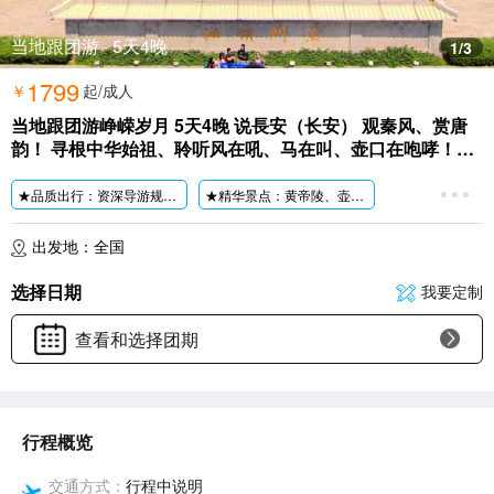
当地跟团游 · 5天4晚
1
/3
1799
￥
起/成人
当地跟团游峥嵘岁月 5天4晚 说長安（长安） 观秦风、赏唐
韵！ 寻根中华始祖、聆听风在吼、马在叫、壶口在咆哮！重
走红军路！
★品质出行：资深导游规范式服务，五星司机保驾护航，无
★精华景点：黄帝陵、壶口瀑布、王家坪、枣园、乾陵、懿德太子墓、法门寺、唐·华清宫、秦·
旅行社安排购物店，轻
★特色美食：东线享用臻选精品泡馍宴+冰峰;
北线享用不忘初心宴;
出发地：全国
西线享用素斋;
★特别馈赠：赠送【圣地河谷•金
延安】或【延安1
选择日期
我要定制
赠送-
华清池、兵马俑两大景区无线蓝牙耳机使用;
赠送价值298元/人的大型歌舞演出【
西安千古情】
查看和选择团期
赠送集博物馆、名胜古迹、城市园林为一体的必打卡景点—《西安博物院》;
赠送大唐不夜城回送;
赠送毛主席纪念徽章;
赠送旅途神器ū型枕;
行程概览
全程5天4晚4正餐(所有赠送项目，如因为特殊情况无法参观，不做任何退费)
交通方式：
行程中说明