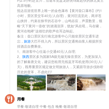
约2.5小时赴宜川，沿途车览盘龙卧虎绵延起伏的陕北黄土
高原地貌。
抵达后游览世界上唯一的金色瀑布【黄河壶口瀑布】(约1
小时，景区景交车40元/人自理)，黄河巨流至此，两岸苍
山挟持，约束在狭窄的石谷中，山鸣谷应，声震数里，领
略“天下黄河一壶收”的汹涌澎湃，犹如“风在吼，马在啸，
黄河在咆哮”这雄壮的歌声在耳边响起。
备注：壶口景区实行南北游客中心只能坐景区交通车进
岀，
旅游
大巴不得入内，所以景区交通将由客人根据所安
排酒店自费乘坐。
1、南游客中心往返小交通40元/人自理;
2、
陕西
景区多为国家5A级无烟无噪音景区，为更加深入
的了解秦唐文化，建议您租用无线蓝牙耳机使用(30元/人/
天)，既尊重景区规定做文明旅游人，又紧跟导游步伐聆听
历史的变革，不虚此行!
用餐
早餐-敬请自理 中餐-包含 晚餐-敬请自理