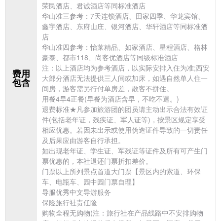
荣民酒店、君诚酒店等同标准酒店
华山准三参考：7天连锁酒店、田家四季、华龙宾馆、
鑫宇酒店、东府山庄、银河酒店、华轩酒店等同标准酒
店
华山准四参考：怡莱精品、如家酒店、星程酒店、格林
豪泰、都市118、尚客优酒店等同级标准酒店
注：以上酒店均为参考酒店，以实际安排入住为准;
西安
费用
大部分酒店无法提供三人间或加床，如遇自然单人住一
包含
间房，游客需另行付单房差，散客不拼住。
用餐4早4正餐(早餐为酒店含早，不吃不退。)
退费标准★凡参加旅游团的团员请主动出示合法有效证
件(包括老年证，残疾证、军人证等)，按景区规定享受
相应优惠。若因未出示或使用伪造证件导致的一切责任
及后果应由游客自行承担。
如出现老年证、学生证、军残证等证件及所有可产生门
票优惠的，本社退还门票折扣差价。
门票以上所列景点首道大门票【景区内的索道、环保
车、电瓶车、园中园门票自理】
导服优秀中文导游服务
保险
旅行社责任险
购物全程无购物(注：旅行社在产品线路中不安排购物