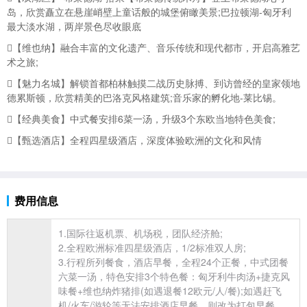
岛，欣赏矗立在悬崖峭壁上童话般的城堡俯瞰美景;巴拉顿湖-匈牙利
最大淡水湖，两岸景色尽收眼底
【维也纳】融合丰富的文化遗产、音乐传统和现代都市，开启高雅艺
术之旅;
【魅力名城】解锁首都柏林触摸二战历史脉搏、到访曾经的皇家领地
德累斯顿，欣赏精美的巴洛克风格建筑;音乐家的孵化地-莱比锡。
【经典美食】中式餐安排6菜一汤，升级3个东欧当地特色美食;
【甄选酒店】全程四星级酒店，深度体验欧洲的文化和风情
费用信息
1.国际往返机票、机场税，团队经济舱;
2.全程欧洲标准四星级酒店，1/2标准双人房;
3.行程所列餐食，酒店早餐，全程24个正餐，中式团餐
六菜一汤，特色安排3个特色餐：
匈牙利牛肉汤+
捷克风
味餐+维也纳炸猪排(如遇退餐12欧元/人/餐);如遇赶飞
机/火车/
游轮等无法安排酒店早餐，则改为打包早餐，