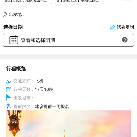
【名城巡礼】高贵典雅的维也纳、流光溢彩的布达佩斯、低调静谧的布拉迪斯拉发、浮生若世的布拉格，迷人的卢布尔雅那，感受东欧光影变幻中的万种风情;
【双世遗小镇】充满中世纪波西米亚气息的小镇-克鲁姆洛夫;犹如童话般的仙境小镇-哈尔斯塔特
出发地：
【百塔之城】亲临布拉格，感受哥特式、巴洛克式等多种建筑风格及文化遗产。
【走近美泉宫后花园】追寻茜茜公主的足迹，感受哈布斯堡王朝昔日的奢华盛世，为精心雕琢的宫殿、匠心独运的园林而赞叹;
选择日期
我要定制
【邂逅渔人堡】在塔尖寻找匈牙利的浪漫，一览多瑙河的妩媚多姿，鸟瞰布达佩斯全城风光;
【双湖区】-布莱德湖-搭乘【布莱德传统木舟】登上布莱德湖心小岛，欣赏矗立在悬崖峭壁上童话般的城堡俯瞰美景;巴拉顿湖-匈牙利最大淡水湖，两岸景色尽收眼底
查看和选择团期
【维也纳】融合丰富的文化遗产、音乐传统和现代都市，开启高雅艺术之旅;
【魅力名城】解锁首都柏林触摸二战历史脉搏、到访曾经的皇家领地德累斯顿，欣赏精美的巴洛克风格建筑;音乐家的孵化地-莱比锡。
【经典美食】中式餐安排6菜一汤，升级3个东欧当地特色美食;
【甄选酒店】全程四星级酒店，深度体验欧洲的文化和风情
行程概览
交通方式：
飞机
行程天数：
17天16晚
出发城市：
提前报名：
建议提前一周报名