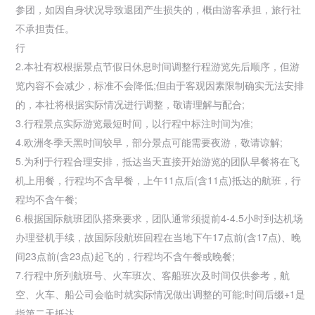
参团，如因自身状况导致退团产生损失的，概由游客承担，
旅行社
不承担责任。
行
2.本社有权根据景点节假日休息时间调整行程游览先后顺序，但游
览内容不会减少，标准不会降低;但由于客观因素限制确实无法安排
的，本社将根据实际情况进行调整，敬请理解与配合;
3.行程景点实际游览最短时间，以行程中标注时间为准;
4.欧洲冬季天黑时间较早，部分景点可能需要夜游，敬请谅解;
5.为利于行程合理安排，抵达当天直接开始游览的团队早餐将在飞
机上用餐，行程均不含早餐，上午11点后(含11点)抵达的航班，行
程均不含午餐;
6.根据国际航班团队搭乘要求，团队通常须提前4-4.5小时到达机场
办理登机手续，故国际段航班回程在当地下午17点前(含17点)、晚
间23点前(含23点)起飞的，行程均不含午餐或晚餐;
7.行程中所列航班号、火车班次、客船班次及时间仅供参考，航
空、火车、船公司会临时就实际情况做出调整的可能;时间后缀+1是
指第二天抵达。