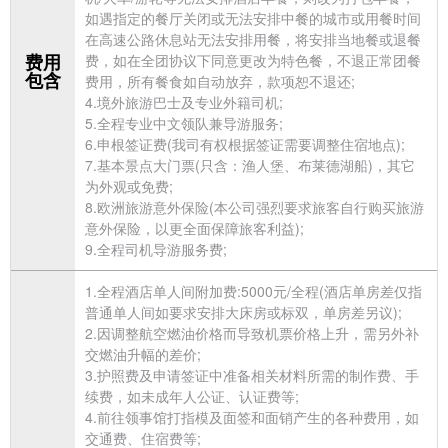
如遇指定的餐厅关闭或无法安排中餐的城市或用餐时间
在高速公路休息站无法安排用餐，将安排当地餐或退餐
费用
费，如在全团协议下同意更改为特色餐，不退正常团餐
包含
费用，所有餐食如自动放弃，款项恕不退还;
4.境外
旅游巴士及专业外籍司机;
5.全程专业中文领队兼导游服务;
6.申根
签证费(我司有权根据签证需要调整住宿地点);
7.基本景点大门票(只含：渔人堡、布莱德湖船)，其它
为外观或免费;
8.
欧洲旅游意外保险(本公司强烈要求旅客自行购买旅游
意外保险，以更全面保障旅客利益);
9.全程司机导游服务费;
1.全程酒店单人间附加费:5000元/全程(酒店单房差仅指
普通单人间如要求安排大床房或标双，单房差另议);
2.因调整航空燃油价格而导致机票价格上升，需另外补
交燃油升幅的差价;
3.护照费及申请
签证中准备相关材料所需的制作费、手
续费，如未成年人公证、认证费等;
4.前往领事馆打指模及面签和面销产生的各种费用，如
交通费、住宿费等;