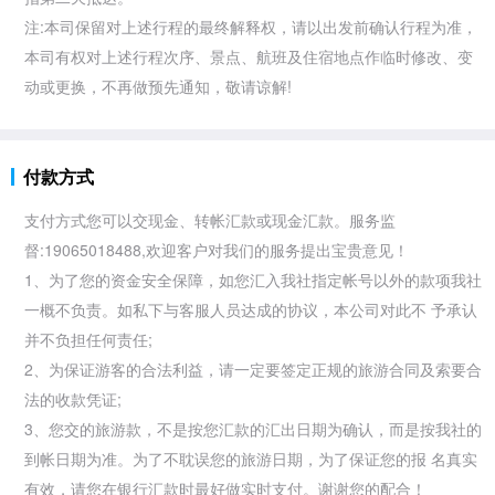
注:本司保留对上述行程的最终解释权，请以出发前确认行程为准，
本司有权对上述行程次序、景点、航班及住宿地点作临时修改、变
动或更换，不再做预先通知，敬请谅解!
付款方式
支付方式您可以交现金、转帐汇款或现金汇款。服务监
督:19065018488,欢迎客户对我们的服务提出宝贵意见！
1、为了您的资金安全保障，如您汇入我社指定帐号以外的款项我社
一概不负责。如私下与客服人员达成的协议，本公司对此不 予承认
并不负担任何责任;
2、为保证游客的合法利益，请一定要签定正规的旅游合同及索要合
法的收款凭证;
3、您交的旅游款，不是按您汇款的汇出日期为确认，而是按我社的
到帐日期为准。为了不耽误您的旅游日期，为了保证您的报 名真实
有效，请您在银行汇款时最好做实时支付。谢谢您的配合！