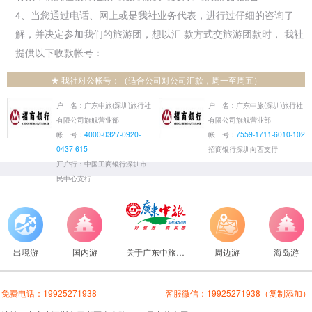
4、当您通过电话、网上或是我社业务代表，进行过仔细的咨询了
解，并决定参加我们的旅游团，想以汇 款方式交旅游团款时， 我社
提供以下收款帐号：
★ 我社对公帐号：（适合公司对公司汇款，周一至周五）
户 名：广东中旅(深圳)旅行社
户 名：广东中旅(深圳)旅行社
有限公司旗舰营业部
有限公司旗舰营业部
帐 号：
4000-0327-0920-
帐 号：
7559-1711-6010-102
0437-615
招商银行深圳向西支行
开户行：中国工商银行深圳市
民中心支行
出境游
国内游
关于广东中旅旅行社
周边游
海岛游
免费电话：
19925271938
客服微信：
19925271938
（复制添加）