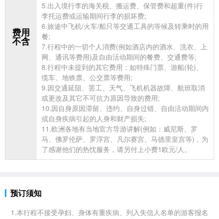
5.出入境行李的海关税、搬运费、保管费和超重(件)行
李托运费或运输期间行李的损坏费;
6.旅途中飞机/火车/船只等交通工具的等候及转乘时的用
费用
餐;
不含
7.行程中的一切个人消费(例如酒店内的酒水、洗衣、上
网、通讯等费用)及自由活动期间的餐费、交通费等;
8.行程中未提到的其它费用：如特殊门票、游船(轮)、
缆车、地铁票、公交票等费用;
9.因交通延阻、罢工、天气、飞机机器故障、航班取消
或更改及其它不可抗力原因导致的费用;
10.因自身原因滞留、违约、自身过错、自由活动期间内
或自身疾病引起的人身和财产损失;
11.欧洲各地有当地官方导游讲解(例如：威尼斯、罗
马、佛罗伦萨、罗浮宫、凡尔赛宫、马德里皇宫等)，为
了感谢他们的热忱服务，请另付上小费1欧元/人。
预订须知
1.本行程不接受孕妇、身体有重疾病、列入失信人名单的游客报名