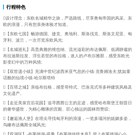
行程特色
设计理念：
东欧名城精华之旅，严选路线，尽享奥匈帝国的风采。东
欧的浪漫，只有您亲身体验才知道。
【东欧七国】畅游
德国、
捷克、
奥地利、斯洛伐克、斯洛文尼亚、
匈
牙利、波兰，一次尽览东欧风光;
【名城巡礼】高贵典雅的维也纳、流光溢彩的布达佩斯、低调静谧的
布拉迪斯拉发、浮生若世的布拉格，迷人的卢布尔雅那，感受东欧光
影变幻中的万种风情;
【双世遗小镇】充满中世纪波西米亚气息的小镇-克鲁姆洛夫;犹如童
话般的仙境小镇-哈尔斯塔特
【百塔之城】亲临布拉格，感受哥特式、巴洛克式等多种建筑风格及
文化遗产。
【走近美泉宫后花园】追寻茜茜公主的足迹，感受哈布斯堡王朝昔日
的奢华盛世，为精心雕琢的宫殿、匠心独运的园林而赞叹;
【邂逅渔人堡】在塔尖寻找匈牙利的浪漫，一览多瑙河的妩媚多姿，
鸟瞰布达佩斯全城风光;
【双湖区】-布莱德湖-搭乘【布莱德传统木舟】登上布莱德湖心小