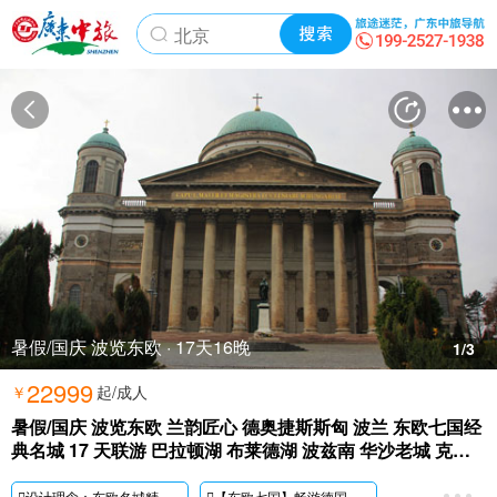
暑假/国庆 波览东欧 · 17天16晚
1
/3
22999
￥
起/成人
暑假/国庆 波览东欧 兰韵匠心 德奥捷斯斯匈 波兰 东欧七国经
典名城 17 天联游 巴拉顿湖 布莱德湖 波兹南 华沙老城 克拉
科夫
设计理念：
东欧名城精华之旅，严选路线，尽享奥匈帝国的风采。东欧的浪漫，只有您亲身体验才知道。
【东欧七国】畅游
德国、
捷克、
奥地利、斯洛伐