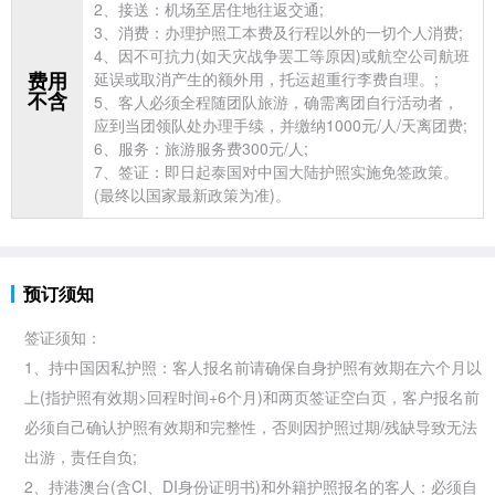
2、接送：机场至居住地往返交通;
3、消费：办理护照工本费及行程以外的一切个人消费;
4、因不可抗力(如天灾战争罢工等原因)或航空公司航班
费用
延误或取消产生的额外用，托运超重行李费自理。;
不含
5、客人必须全程随团队
旅游，确需离团自行活动者，
应到当团领队处办理手续，并缴纳1000元/人/天离团费;
6、服务：旅游服务费300元/人;
7、
签证：即日起
泰国对中国大陆护照实施免签政策。
(最终以国家最新政策为准)。
预订须知
签证须知：
1、持中国因私护照：客人报名前请确保自身护照有效期在六个月以
上(指护照有效期>回程时间+6个月)和两页签证空白页，客户报名前
必须自己确认护照有效期和完整性，否则因护照过期/残缺导致无法
出游，责任自负;
2、持
港澳台(含CI、DI身份证明书)和外籍护照报名的客人：必须自