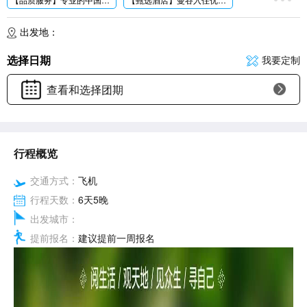
【美食盛宴】鹰一号风味餐，鸟巢男模餐厅(每人一只大头虾)、咖喱螃蟹特色、泰式特色餐，更安排夜市体验当地美食。
【网红景点】探访私人岛屿→象雅岛，享受阳光、沙滩、海浪、比基尼!经典必游：大皇宫，骑大象，泰服，
出发地：
【特别安排】打卡曼谷网红夜市，海天盛筵男模派对，鸟巢男模餐厅泳池派对
【特别赠送】专属接机欢迎饮料、
旅游意外险、出
选择日期
我要定制
查看和选择团期
行程概览
交通方式：
飞机
行程天数：
6天5晚
出发城市：
提前报名：
建议提前一周报名