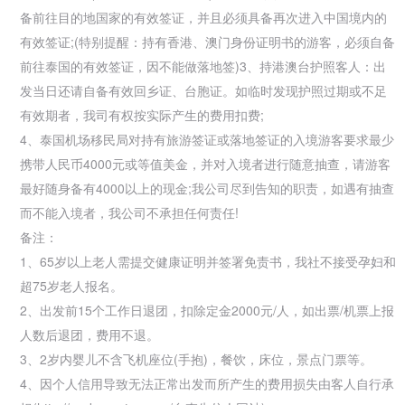
备前往目的地国家的有效签证，并且必须具备再次进入中国境内的
有效签证;(特别提醒：持有
香港、
澳门身份证明书的游客，必须自备
前往
泰国的有效签证，因不能做落地签)3、持港澳台护照客人：出
发当日还请自备有效回乡证、台胞证。如临时发现护照过期或不足
有效期者，我司有权按实际产生的费用扣费;
4、泰国机场移民局对持有
旅游签证或落地签证的入境游客要求最少
携带人民币4000元或等值美金，并对入境者进行随意抽查，请游客
最好随身备有4000以上的现金;我公司尽到告知的职责，如遇有抽查
而不能入境者，我公司不承担任何责任!
备注：
1、65岁以上老人需提交健康证明并签署免责书，我社不接受孕妇和
超75岁老人报名。
2、出发前15个工作日退团，扣除定金2000元/人，如出票/机票上报
人数后退团，费用不退。
3、2岁内婴儿不含飞机座位(手抱)，餐饮，床位，景点门票等。
4、因个人信用导致无法正常出发而所产生的费用损失由客人自行承