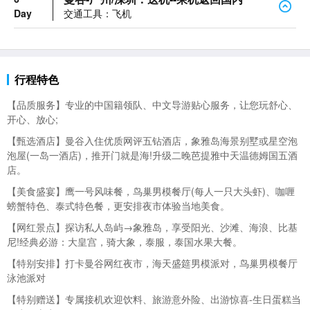
Day
交通工具：飞机
行程特色
【品质服务】专业的中国籍领队、中文导游贴心服务，让您玩舒心、
开心、放心;
【甄选酒店】
曼谷入住优质网评五钻酒店，象雅岛海景别墅或星空泡
泡屋(一岛一酒店)，推开门就是海!升级二晚
芭提雅中天温德姆国五酒
店。
【美食盛宴】鹰一号风味餐，鸟巢男模餐厅(每人一只大头虾)、咖喱
螃蟹特色、泰式特色餐，更安排夜市体验当地美食。
【网红景点】探访私人岛屿→象雅岛，享受阳光、沙滩、海浪、比基
尼!经典必游：大皇宫，骑大象，泰服，
泰国水果大餐。
【特别安排】打卡曼谷网红夜市，海天盛筵男模派对，鸟巢男模餐厅
泳池派对
【特别赠送】专属接机欢迎饮料、
旅游意外险、出游惊喜-生日蛋糕当