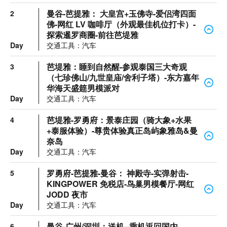
曼谷-芭提雅： 大皇宫+玉佛寺-爱侣湾四面
2
佛-网红 LV 咖啡厅（外观最佳机位打卡）-
探索暹罗商圈-前往芭堤雅
Day
交通工具：汽车
芭堤雅：睡到自然醒-参观泰国三大奇观
3
（七珍佛山/九世皇庙/舍利子塔）-东方嘉年
华海天盛筵男模派对
Day
交通工具：汽车
芭堤雅-罗勇府：景泰庄园（骑大象+水果
4
+泰服体验）-尊贵体验真正岛屿象雅岛&曼
奈岛
Day
交通工具：汽车
罗勇府-芭提雅-曼谷： 神殿寺-实弹射击-
5
KINGPOWER 免税店-鸟巢男模餐厅-网红
JODD 夜市
Day
交通工具：汽车
曼谷-广州/深圳：送机--乘机返回国内
6