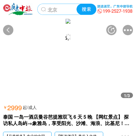
泰国 一岛一酒店 · 6天5晚
1
/3
2999
￥
起/成人
泰国 一岛一酒店曼谷芭提雅双飞 6 天 5 晚 【网红景点】 探
访私人岛屿→象雅岛，享受阳光、沙滩、海浪、比基尼！经
典必游：大皇宫，骑大象，泰服，泰国水果大餐。
【品质服务】专业的中国籍领队、中文导游贴心服务，让您玩舒心、开心、放心;
【甄选酒店】
曼谷入住优质网评五钻酒店，象雅岛海景别墅或星空泡泡屋(一岛一酒店)，推开门就是海!升级二晚