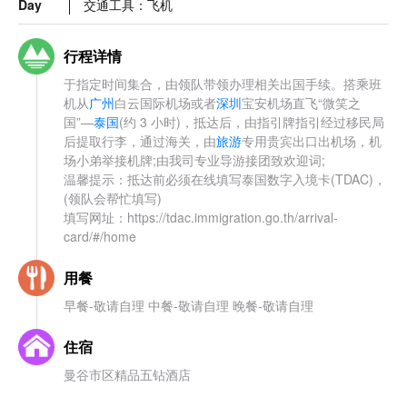
Day
交通工具：飞机
行程详情
于指定时间集合，由领队带领办理相关出国手续。搭乘班
机从
广州
白云国际机场或者
深圳
宝安机场直飞“微笑之
国”—
泰国
(约 3 小时)，抵达后，由指引牌指引经过移民局
后提取行李，通过海关，由
旅游
专用贵宾出口出机场，机
场小弟举接机牌;由我司专业导游接团致欢迎词;
温馨提示：抵达前必须在线填写泰国数字入境卡(TDAC)，
(领队会帮忙填写)
填写网址：https://tdac.immigration.go.th/arrival-
card/#/home
用餐
早餐-敬请自理 中餐-敬请自理 晚餐-敬请自理
住宿
曼谷市区精品五钻酒店