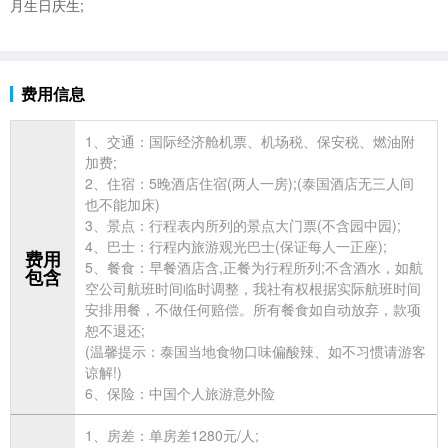
月生日庆生;
费用信息
1、交通：国际经济舱机票、机场税、保安税、燃油附
加费;
2、住宿：5晚酒店住宿(两人一房);(
泰国酒店无三人间
也不能加床)
3、景点：行程表内所列的景点大门票(不含园中园);
4、巴士：行程内
旅游观光巴士(保证每人一正座);
费用
5、餐食：早餐酒店含,正餐为行程所列;不含酒水，如航
包含
空公司航班时间临时调整，我社有权根据实际航班时间
安排用餐，不做任何赔偿。所有餐食如自动放弃，款项
恕不退还;
(温馨提示：泰国当地食物口味偏酸辣、如不习惯请游客
谅解!)
6、保险：中国个人旅游意外险
1、房差：单房差1280元/人;