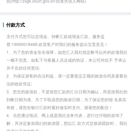
担(http://zxgk.court.gov.cn/自查失信人网站)
付款方式
支付方式您可以交现金、转帐汇款或现金汇款。服务监
督:19065018488,欢迎客户对我们的服务提出宝贵意见！
1、为了您的资金安全保障，如您汇入我社指定帐号以外的款项我社
一概不负责。如私下与客服人员达成的协议，本公司对此不 予承认
并不负担任何责任;
2、为保证游客的合法利益，请一定要签定正规的旅游合同及索要合
法的收款凭证;
3、您交的旅游款，不是按您汇款的汇出日期为确认，而是按我社的
到帐日期为准。为了不耽误您的旅游日期，为了保证您的报 名真实
有效，请您在银行汇款时最好做实时支付。谢谢您的配合！
4、当您通过电话、网上或是我社业务代表，进行过仔细的咨询了
解，并决定参加我们的旅游团，想以汇 款方式交旅游团款时， 我社