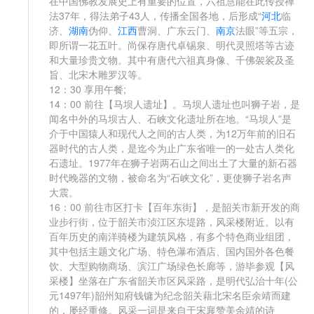
在中国佛教发展史上有重要的位置，六祖慧能在此传授禅
法37年，得法弟子43人，传播全国各地，后形成“
河北
临
济、
湖南
伪仰、
江西
曹洞、广东云门、
南京
法眼”等五宗，
即所谓一花五叶。尚保存唐代卓锡泉、明代灵照塔等古迹
和大量珍贵文物。其中有唐代六祖真身像、千佛袈裟及圣
旨、北宋木雕罗汉等。
12：30 享用午餐;
14：00 前往【马坝人遗址】。马坝人遗址也叫狮子岩，是
闻名中外的马坝古人、石峡文化遗址所在地。“马坝人”是
介于中国猿人和现代人之间的古人类，为12万年前的旧石
器时代的古人类，是迄今为止广东省唯一的一处古人类化
石遗址。1977年在狮子岩两石山之间出土了大量的新石器
时代晚器的文物，被命名为“石峡文化”，更使狮子岩名声
大震。
16：00 前往市区打卡【百年东街】，是韶关市新开发的商
业步行街，位于韶关市浈江区东堤路，风采楼附近。以有
百年历史的南洋骑楼为建筑风格，有多个特色商业组团，
其中包括主题文化广场、特色瀑布酒店、国内国外各色餐
饮、大型购物商场、滨江广场绿色长廊等，游毕参观【风
采楼】坐落在广东省韶关市区风采路，是明代弘治十年(公
元1497年)韶州知府钱镛为纪念韶关藉北宋名臣余靖而建
的，屡经重修。风采一词是来自于宋襄赞美余靖的诗