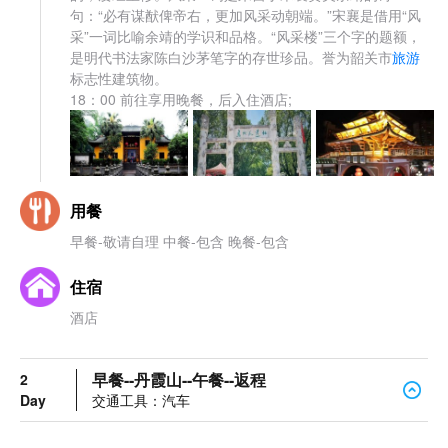
句：“必有谋猷俾帝右，更加风采动朝端。”宋襄是借用“风
采”一词比喻余靖的学识和品格。“风采楼”三个字的题额，
是明代书法家陈白沙茅笔字的存世珍品。誉为韶关市
旅游
标志性建筑物。
18：00 前往享用晚餐，后入住酒店;
用餐
早餐-敬请自理 中餐-包含 晚餐-包含
住宿
酒店
早餐--丹霞山--午餐--返程
2
Day
交通工具：汽车