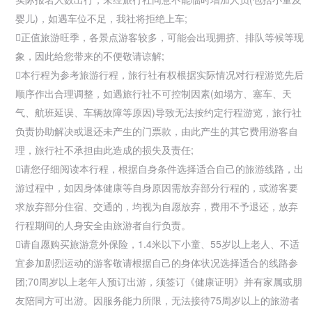
婴儿)，如遇车位不足，我社将拒绝上车;
正值旅游旺季，各景点游客较多，可能会出现拥挤、排队等候等现
象，因此给您带来的不便敬请谅解;
本行程为参考旅游行程，旅行社有权根据实际情况对行程游览先后
顺序作出合理调整，如遇旅行社不可控制因素(如塌方、塞车、天
气、航班延误、车辆故障等原因)导致无法按约定行程游览，旅行社
负责协助解决或退还未产生的门票款，由此产生的其它费用游客自
理，旅行社不承担由此造成的损失及责任;
请您仔细阅读本行程，根据自身条件选择适合自己的旅游线路，出
游过程中，如因身体健康等自身原因需放弃部分行程的，或游客要
求放弃部分住宿、交通的，均视为自愿放弃，费用不予退还，放弃
行程期间的人身安全由旅游者自行负责。
请自愿购买旅游意外保险，1.4米以下小童、55岁以上老人、不适
宜参加剧烈运动的游客敬请根据自己的身体状况选择适合的线路参
团;70周岁以上老年人预订出游，须签订《健康证明》并有家属或朋
友陪同方可出游。因服务能力所限，无法接待75周岁以上的旅游者