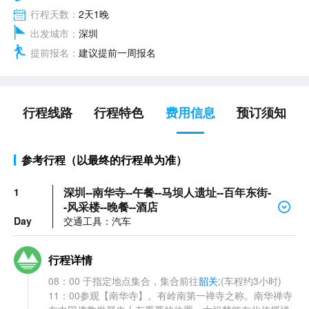
行程天数：
2天1晚
出发城市：
深圳
提前报名：
建议提前一周报名
行程线路
行程特色
费用信息
预订须知
参考行程（以最终的行程单为准）
深圳--南华寺--午餐--马坝人遗址--百年东街-
1
-风采楼--晚餐--酒店
Day
交通工具：汽车
行程详情
08：00 于指定地点集合，集合前往
韶关
;(车程约3小时)
11：00参观【南华寺】。有岭南第一禅寺之称。南华禅寺