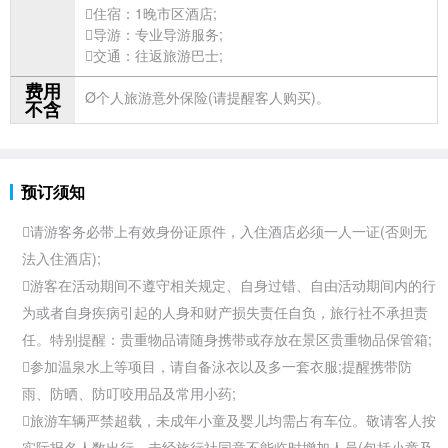
住宿：1晚市区酒店;
导游：专业导游服务;
交通：往返
旅游巴士;
费用
Ø个人
旅游意外保险(请提醒客人购买)。
不含
预订须知
请游客务必带上有效身份证原件，入住酒店必须一人一证(否则无
法入住酒店);
游客在活动期间不遵守相关规定、自身过错、自由活动期间内的行
为或者自身疾病引起的人身和财产损失责任自负，
旅行社不承担责
任。特别提醒：贵重物品请随身携带或存放在景区贵重物品保管箱;
参加
温泉水上等项目，请自备泳衣以及多一套衣服;提醒携带防
雨、防晒、防叮咬用品及常用小药;

旅游车辆严禁超载，未成年小童及婴儿均需占有车位。敬请客人按
实际报名人数出行，未经旅行社同意不能临时增加人员(包括小童及