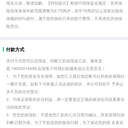
报名出游，敬请谅解。【特别提示】根据中国保监会规定：意外保
险投保承保年龄范围调整为2-75周岁，其中70周岁以上游客出险按
保额的50%赔付，属于急性病的只承担医疗费用，不再承担其他保
险责任。
付款方式
支付方式您可以交现金、转帐汇款或现金汇款。服务监
督:19065018488,欢迎客户对我们的服务提出宝贵意见！
1、为了您的资金安全保障，如您汇入我社指定帐号以外的款项我社
一概不负责。如私下与客服人员达成的协议，本公司对此不 予承认
并不负担任何责任;
2、为保证游客的合法利益，请一定要签定正规的旅游合同及索要合
法的收款凭证;
3、您交的旅游款，不是按您汇款的汇出日期为确认，而是按我社的
到帐日期为准。为了不耽误您的旅游日期，为了保证您的报 名真实