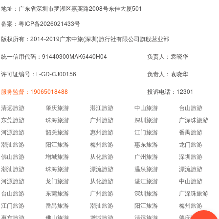
地址：广东省深圳市罗湖区嘉宾路2008号东佳大厦501
备案：粤ICP备2026021433号
版权所有：2014-2019广东中旅(深圳)旅行社有限公司旗舰营业部
统一信用代码：91440300MAK6440H04
负责人：袁晓华
许可证编号：L-GD-CJ00156
负责人：袁晓华
服务监督：
19065018488
投诉电话：12301
清远旅游
肇庆旅游
湛江旅游
中山旅游
台山旅游
东莞旅游
珠海旅游
广州旅游
深圳旅游
广深珠旅游
河源旅游
韶关旅游
惠州旅游
江门旅游
番禺旅游
潮汕旅游
阳江旅游
梅州旅游
惠东旅游
龙门旅游
佛山旅游
增城旅游
从化旅游
广州旅游
深圳旅游
潮汕旅游
珠海旅游
漂流旅游
温泉旅游
漂流旅游
河源旅游
龙门旅游
从化旅游
湛江旅游
中山旅游
台山旅游
东莞旅游
广州旅游
深圳旅游
广深珠旅游
江门旅游
番禺旅游
潮汕旅游
阳江旅游
梅州旅游
惠东旅游
佛山旅游
增城旅游
清远旅游
肇庆旅游