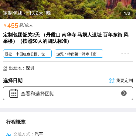
定制包团 · 韶关2天1晚
1
/3
455
￥
起/成人
定制包团韶关2天 （丹霞山 南华寺 马坝人遗址 百年东街 风
采楼）（按照50人的团队标准）
游览：中国红色公园、世界地质公园——【丹霞山】
游览：岭南第一禅寺【南华寺】
出发地：深圳
选择日期
我要定制
查看和选择团期
行程概览
交通方式：
汽车