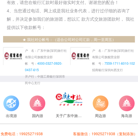
有效，请您在银行汇款时最好做实时支付。谢谢您的配合！
4、当您通过电话、网上或是我社业务代表，进行过仔细的咨询了
解，并决定参加我们的旅游团，想以汇 款方式交旅游团款时， 我社
提供以下收款帐号：
★ 我社对公帐号：（适合公司对公司汇款，周一至周五）
户 名：广东中旅(深圳)旅行社
户 名：广东中旅(深圳)旅行社
有限公司旗舰营业部
有限公司旗舰营业部
帐 号：
4000-0327-0920-
帐 号：
7559-1711-6010-102
0437-615
招商银行深圳向西支行
开户行：中国工商银行深圳市
民中心支行
出境游
国内游
关于广东中旅旅行社
周边游
海岛游
免费电话：
19925271938
客服微信：
19925271938
（复制添加）