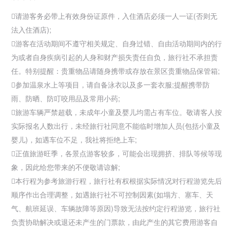
请游客务必带上有效身份证原件，入住酒店必须一人一证(否则无
法入住酒店);
游客在活动期间不遵守相关规定、自身过错、自由活动期间内的行
为或者自身疾病引起的人身和财产损失责任自负，
旅行社不承担责
任。特别提醒：贵重物品请随身携带或存放在景区贵重物品保管箱;
参加
温泉水上等项目，请自备泳衣以及多一套衣服;提醒携带防
雨、防晒、防叮咬用品及常用小药;

旅游车辆严禁超载，未成年小童及婴儿均需占有车位。敬请客人按
实际报名人数出行，未经旅行社同意不能临时增加人员(包括小童及
婴儿)，如遇车位不足，我社将拒绝上车;
正值旅游旺季，各景点游客较多，可能会出现拥挤、排队等候等现
象，因此给您带来的不便敬请谅解;
本行程为参考旅游行程，旅行社有权根据实际情况对行程游览先后
顺序作出合理调整，如遇旅行社不可控制因素(如塌方、塞车、天
气、航班延误、车辆故障等原因)导致无法按约定行程游览，旅行社
负责协助解决或退还未产生的门票款，由此产生的其它费用游客自