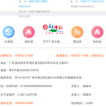
帐 号：
4000-0327-0920-
帐 号：
7559-1711-6010-102
0437-615
招商银行深圳向西支行
开户行：中国工商银行深圳市
民中心支行
出境游
国内游
关于广东中旅旅行社
周边游
海岛游
免费电话：
19925271938
客服微信：
19925271938
（复制添加）
地址：广东省深圳市罗湖区嘉宾路2008号东佳大厦501
备案：粤ICP备2026021433号
版权所有：2014-2019广东中旅(深圳)旅行社有限公司旗舰营业部
统一信用代码：91440300MAK6440H04
负责人：袁晓华
许可证编号：L-GD-CJ00156
负责人：袁晓华
服务监督：
19065018488
投诉电话：12301