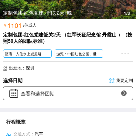
定制包团-红色党建 · 韶关2天1晚
1
/3
1101
￥
起/成人
定制包团-红色党建韶关2天 （红军长征纪念馆 丹霞山 ）（按
照50人的团队标准）
酒店：入住水上威尼斯——【丰源
温泉酒店】
游览：中国红色公园、世界地质公园——【丹霞山】
游览：广东唯一纪念红军长征为主题的爱国主义教育基地
出发地：深圳
选择日期
我要定制
查看和选择团期
行程概览
交通方式：
汽车