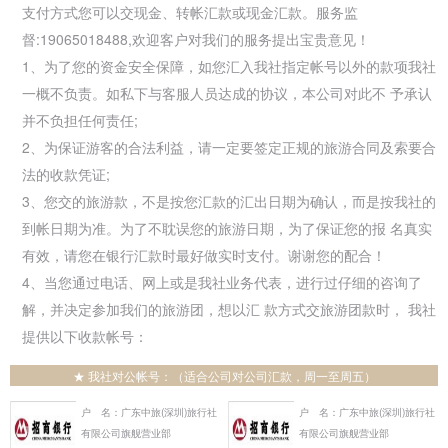
支付方式您可以交现金、转帐汇款或现金汇款。服务监
督:19065018488,欢迎客户对我们的服务提出宝贵意见！
1、为了您的资金安全保障，如您汇入我社指定帐号以外的款项我社
一概不负责。如私下与客服人员达成的协议，本公司对此不 予承认
并不负担任何责任;
2、为保证游客的合法利益，请一定要签定正规的旅游合同及索要合
法的收款凭证;
3、您交的旅游款，不是按您汇款的汇出日期为确认，而是按我社的
到帐日期为准。为了不耽误您的旅游日期，为了保证您的报 名真实
有效，请您在银行汇款时最好做实时支付。谢谢您的配合！
4、当您通过电话、网上或是我社业务代表，进行过仔细的咨询了
解，并决定参加我们的旅游团，想以汇 款方式交旅游团款时， 我社
提供以下收款帐号：
★ 我社对公帐号：（适合公司对公司汇款，周一至周五）
户 名：广东中旅(深圳)旅行社
户 名：广东中旅(深圳)旅行社
有限公司旗舰营业部
有限公司旗舰营业部