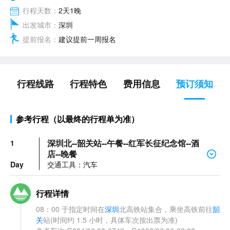
行程天数：
2天1晚
出发城市：
深圳
提前报名：
建议提前一周报名
行程线路
行程特色
费用信息
预订须知
参考行程（以最终的行程单为准）
深圳北--韶关站--午餐--红军长征纪念馆--酒
1
店--晚餐
Day
交通工具：汽车
行程详情
08：00 于指定时间在
深圳
北高铁站集合，乘坐高铁前往
韶
关
站(时间约 1.5 小时，具体车次按出票为准)