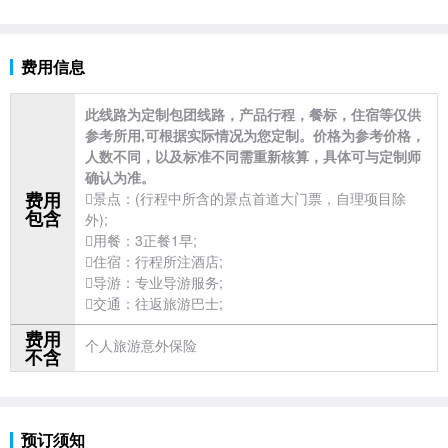
费用信息
此线路为定制包团线路，产品行程，餐标，住宿等仅供
参考所用,可根据实际情况为您定制。价格为参考价格，
人数不同，以及标准不同需重新核算，具体可与定制师
确认为准。
费用
景点：(行程中所含的景点首道大门票，自理项目除
包含
外);
用餐：3正餐1早;
住宿：行程所注酒店;
导游：专业导游服务;
交通：往返
旅游巴士;
费用
个人
旅游意外保险
不含
预订须知