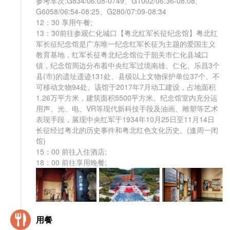
参考车次:G834/06:08-0749、G1002/06:36-08:08、
G6058/06:54-08:25、G280/07:09-08:34
12：30 享用午餐;
13：30前往参观仁化城口【粤北红军长征纪念馆】粤北红
军长征纪念馆是广东唯一纪念红军长征为主题的爱国主义
教育基地，红军长征粤北纪念馆位于韶关市仁化县城口
镇，纪念馆周边分布着中央红军过境南雄、仁化、乐昌3个
县(市)的遗址遗迹131处、县级以上文物保护单位37个、不
可移动文物94处。该馆于2017年7月动工建设，占地面积
1.26万平方米，建筑面积5500平方米。纪念馆室内充分运
用声、光、电、VR等现代新科技手段及油画、雕塑等艺术
表现手段，展现中央红军于1934年10月25日至11月14日
长征经过粤北的历史事件和粤北红色文化历史。(逢周一闭
馆)
15：00 前往入住酒店;
18：00 前往享用晚餐;
用餐