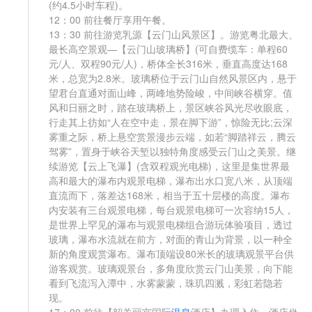
(约4.5小时车程)。
12：00 前往餐厅享用午餐。
13：30 前往游览乳源【云门山风景区】。游览粤北最大、
最长高空景观—【云门山玻璃桥】(可自费缆车：单程60
元/人、双程90元/人)，桥体全长316米，垂直高度达168
米，总宽为2.8米。玻璃桥位于云门山自然风景区内，悬于
望君台直通对面山峰，两峰地势险峻，中间峡谷横穿。值
风和日丽之时，踏在玻璃桥上，景区峡谷风光尽收眼底，
行走其上彷如“人在空中走，景在脚下游”，惊险无比;云深
雾重之际，桥上悬空赏景漫步云端，如若“脚踏祥云，腾云
驾雾”，置身于峡谷天堑以独特角度感受云门山之美景。继
续游览【云上飞瀑】(含双程观光电梯)，这里是集世界最
高和最大的瀑布内观景电梯，瀑布出水口宽八米，从顶端
直流而下，落差达168米，相当于五十层楼的高度。瀑布
内安装有三台观景电梯，每台观景电梯可一次容纳15人，
是世界上罕见的瀑布与观景电梯组合游玩体验项目，透过
玻璃，瀑布水流就在前方，对面的青山为背景，以一种全
新的角度观赏瀑布。瀑布顶端设80米长的玻璃观景平台供
游客观赏。玻璃观景台，多角度欣赏云门山美景，向下能
看到飞流泻入潭中，水雾蒙蒙，珠玑四溅，彩虹若隐若
现。