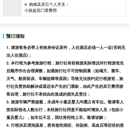
4. 购物及其它个人开支；
小孩超高门票费用
预订须知
1.
请游客务必带上有效身份证原件，入住酒店必须一人一证
(否则无
法入住酒店)；
2.
本行程为参考
旅游行程，
旅行社有权根据实际情况对行程游览先
后顺序作出合理调整，如遇旅行社不可控制因素（如
塌方、塞车、
天气、航班延误、车辆故障等原因）
导致无法按约定行程游览
，旅
行社负责协助解决或退还未产生的门票款，由此产生的其它费用游
客自理，旅行社不承担由此造成的损失及责任；
3.
旅游车辆严禁超载，未成年小童及婴儿均需占有车位。敬请客人
按实际报名人数出行，未经旅行社同意不能临时增加人员（包括小
童及婴儿），如车位不足，我社将拒绝上车。敬请谅解；
4.
行程涉及浸泡
温泉，患有急性病症、传染病、高血压等症状的患