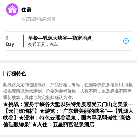
住宿
丽宫国际温泉酒店
早餐—乳源大峡谷—指定地点
2
Day
交通工具：汽车
行程特色
此线路为定制包团线路，产品行程，餐标，住宿等仅供参考所用,可根
据实际情况为您定制。价格为参考价格，人数不同，以及标准不同需
重新核算，具体可与定制师确认为准。
★
挑战
：置身于峡谷天堑以独特角度感受云门山之美景
—
【云门玻璃桥】
★
游览
：
“广东最美丽的峡谷”—【乳源大
峡谷】
★
浸泡
：特色云瑶谷
温泉，国内罕见
弱碱性
“高热
偏硅酸锶泉”
★
入住
：
五星丽宫温泉酒店