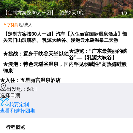
【定制方案按30人一团】 · 韶关2天1晚
1
/3
798
￥
起/成人
【定制方案按30人一团】汽车【入住丽宫国际温泉酒店】韶
关云门山玻璃桥、 乳源大峡谷、浸泡云水谣温泉二天游
★
游览
：
“广东最美丽的峡
★
挑战
：置身于峡谷天堑以独
谷”—【乳源大峡谷】
特角度感受云门山之美景
—
★
浸泡
：特色云瑶谷
温泉，国内罕见
弱碱性
“高热偏硅酸
【云门玻璃桥】
锶泉”
★
入住
：
五星丽宫温泉酒店
出发地：深圳
选择日期
我要定制
查看和选择团期
行程概览