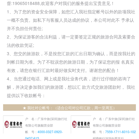
督:19065018488,欢迎客户对我们的服务提出宝贵意见！
1、为了您的资金安全保障，如您汇入我社指定帐号以外的款项我社
一概不负责。如私下与客服人员达成的协议，本公司对此不 予承认
并不负担任何责任;
2、为保证游客的合法利益，请一定要签定正规的旅游合同及索要合
法的收款凭证;
3、您交的旅游款，不是按您汇款的汇出日期为确认，而是按我社的
到帐日期为准。为了不耽误您的旅游日期，为了保证您的报 名真实
有效，请您在银行汇款时最好做实时支付。谢谢您的配合！
4、当您通过电话、网上或是我社业务代表，进行过仔细的咨询了
解，并决定参加我们的旅游团，想以汇 款方式交旅游团款时， 我社
提供以下收款帐号：
★ 我社对公帐号：（适合公司对公司汇款，周一至周五）
户 名：广东中旅(深圳)旅行社
户 名：广东中旅(深圳)旅行社
有限公司旗舰营业部
有限公司旗舰营业部
帐 号：
4000-0327-0920-
帐 号：
7559-1711-6010-102
0437-615
招商银行深圳向西支行