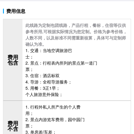
费用信息
此线路为定制包团线路，产品行程，餐标，住宿等仅供
参考所用,可根据实际情况为您定制。价格为参考价格，
人数不同，以及标准不同需重新核算，具体可与定制师
确认为准。
1. 交通：
当地空调
旅游巴
费用
士；
包含
2.
景点：行程表内所列的景点第一道门
票；
3. 住宿：酒店标双
4. 导游：全程导游服务；
5.
用餐：
3正1早；
个人旅游意外保险；
1.
行程外私人所产生的个人费
用；
2.
景点内游览车费用，园中园门
费用
票；
不含
3.
单房差
/车差；