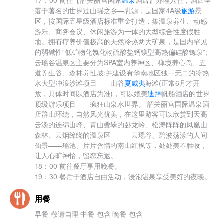
17：00 前往【韶关丽宫国际
温泉
酒店】办理入住，酒店坐
落于著名的世界过山瑶之乡—乳源，是国家4A级
旅游
景
区，按国际五星级酒店标准重金打造，集温泉养生、动感
游乐、商务会议、休闲旅游为一体的大型综合性度假胜
地。拥有疗养价值极高的天然冷热两大矿泉，是国内罕见
的弱碱性“低矿物化氯化物硫酸盐钙镁型高热偏硅酸锶泉”;
云瑶谷温泉区主要分为SPA室内养神区、禅境养心岛、五
道养生谷、森林养性坡;并建设有华南地区独一无二的冷热
水大型冲浪沙滩项目——山谷
夏威夷
海滩(正常6月才开
放，具体时间以酒店为准)，可以媲美
迪拜
帆船酒店的世界
顶级游乐项目——疯狂山泉水世界。 韶关丽宫国际温泉酒
店群山环绕，自然风光优美，在这里游客可以欣赏到天高
云淡的连绵山峰、青山叠翠的卧龙岭、松涛阵阵的凤凰山
森林、云烟缭绕的温泉区———云瑶谷、碧波荡漾的人间
仙景——瑶池、片片含情的南山红枫等，处处美不胜收，
让人心旷神怡，留恋忘返。
18：00 前往餐厅享用晚餐。
19：30 餐后于酒店自由活动，浸泡温泉享受美好的夜晚。
用餐
早餐-敬请自理 中餐-包含 晚餐-包含