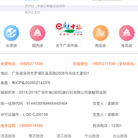
开户行：中国工商银行深圳市
民中心支行
出境游
国内游
关于广东中旅旅行社
周边游
海岛游
免费电话：
19925271938
客服微信：
19925271938
（复制添加）
地址：广东省深圳市罗湖区嘉宾路2008号东佳大厦501
备案：粤ICP备2026021433号
版权所有：2014-2019广东中旅(深圳)旅行社有限公司旗舰营业部
统一信用代码：91440300MAK6440H04
负责人：袁晓华
许可证编号：L-GD-CJ00156
负责人：袁晓华
服务监督：
19065018488
投诉电话：12301
清远旅游
肇庆旅游
湛江旅游
中山旅游
台山旅游