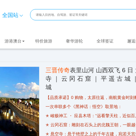
全国站
游港澳台
特价旅游
奢华游轮
全球签证
邂逅
三晋传奇
表里山河 山西双飞 6 日 太
寺 ｜ 云 冈 石 窟 ｜ 平 遥 古 城 
城
【品质承诺】0 购物，太原往返，南航黄金时刻
一次串联多个《黑神话：悟空》取景地：
✭ 峻极神工 ・ 应县木塔：“远看擎天柱，近似
✭ 云冈石窟：雕刻在石头上的北魏王朝，一眼越
✭ 悬空寺：悬于绝壁之上的千年古建，宛若天宫