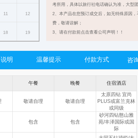
考所用，具体以旅行社电话确认为准，大型
11
12
2、本产品在您预订成交后，如无特殊原因，
费，敬请谅解；
3、请在付款前点击查看公司声明！！
18
19
格说明
温馨提示
付款方式
咨询
午餐
晚餐
住宿酒店
太原四钻 宜尚
理
敬请自理
敬请自理
PLUS或富兰克林
或同级
砂河四钻憨山雅
包含
包含
苑/丰泽国际或国
际
大同五钻禧悦/大