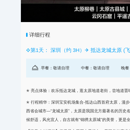
详细行程
第1天： 深圳（约 3H）✈ 抵达龙城太原 (飞
早餐：敬请自理
中餐：敬请自理
晚餐
✭ 亮点体验：欢乐抵达龙城，逛太原地道老街，尝地道晋
✭ 行程精华：
深圳
宝安机场集合-抵达
山西
首府太原，漫步
西省会城市—“龙城太原”，太原是我国北方最著名的历史
候舒适，风光宜人，自古就有“锦绣太原城”的美誉，更是