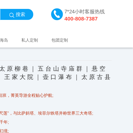
7*24小时客服热线
搜索
400-808-7387
海岛
私人定制
包团定制
 原 柳 巷 ｜ 五 台 山 寺 庙 群 ｜ 悬 空
｜ 王 家 大 院 ｜ 壶 口 瀑 布 ｜ 太 原 古 县
航班，菁英导游全程贴心护航;
百尺莲”，与比萨斜塔、埃菲尔铁塔并称世界三大奇塔;
千年;
幻境;