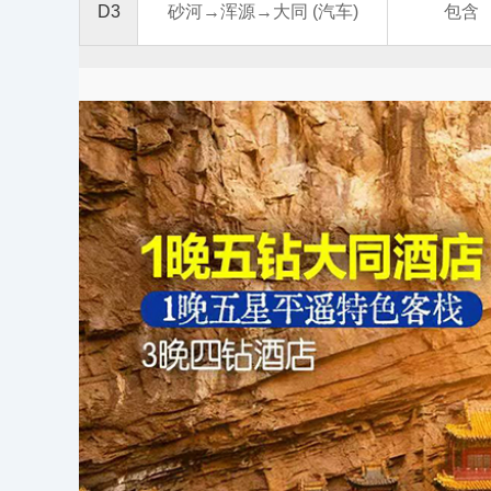
D3
砂河→浑源→大同 (汽车)
包含