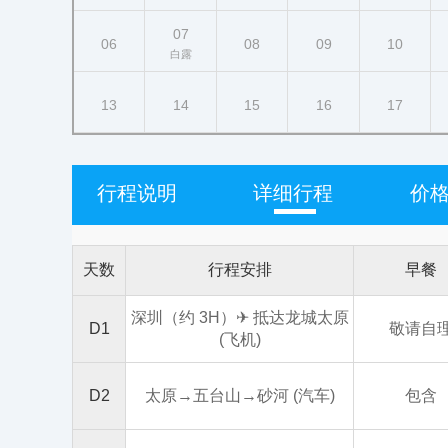
07
06
08
09
10
白露
13
14
15
16
17
行程说明
详细行程
价
天数
行程安排
早餐
深圳（约 3H）✈ 抵达龙城太原
D1
敬请自
(飞机)
D2
太原→五台山→砂河 (汽车)
包含