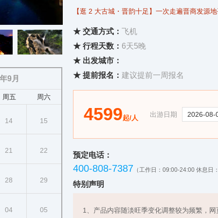
【逛 2 大古城・晋韵十足】一次走遍晋商发源地
烟火;
★ 交通方式：
飞机
【游 4 大名胜・中华奇观】文殊菩萨道场
五
台山
★ 行程天数：
6天5晚
寺，尽览三晋精华;
★ 出发城市：
【晋味美食体验】打卡百年老字号、地道晋味特
★ 提前报名：
建议提前一周报名
6年9月
周五
周六
4599
出游日期
起/人
14
15
21
22
预定电话：
400-808-7387
（工作日：09:00-24:00 休息日：0
28
29
特别声明
04
05
1、产品内容随淡旺季变化调整较为频繁，网