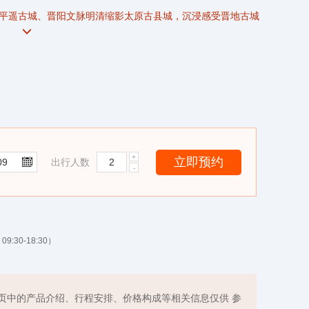
平遥古城
、晋阳文脉明清缩影太原古县城，沉浸感受晋地古城
、奔腾壮阔壶口瀑布、石刻艺术瑰宝云冈石窟、绝壁奇构悬空
色餐，还原
山西
本土饮食韵味;
出行人数
9:30-18:30）
页中的产品介绍、行程安排、价格构成等相关信息仅供 参