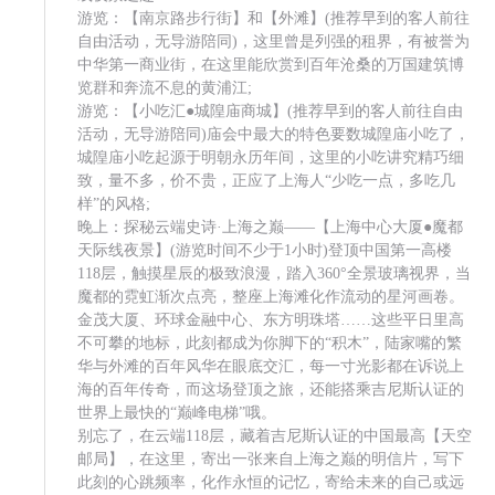
游览：【南京路步行街】和【外滩】(推荐早到的客人前往
自由活动，无导游陪同)，这里曾是列强的租界，有被誉为
中华第一商业街，在这里能欣赏到百年沧桑的万国建筑博
览群和奔流不息的黄浦江;
游览：【小吃汇●城隍庙商城】(推荐早到的客人前往自由
活动，无导游陪同)庙会中最大的特色要数城隍庙小吃了，
城隍庙小吃起源于明朝永历年间，这里的小吃讲究精巧细
致，量不多，价不贵，正应了上海人“少吃一点，多吃几
样”的风格;
晚上：探秘云端史诗·上海之巅——【上海中心大厦●魔都
天际线夜景】(游览时间不少于1小时)登顶中国第一高楼
118层，触摸星辰的极致浪漫，踏入360°全景玻璃视界，当
魔都的霓虹渐次点亮，整座上海滩化作流动的星河画卷。
金茂大厦、环球金融中心、东方明珠塔……这些平日里高
不可攀的地标，此刻都成为你脚下的“积木”，陆家嘴的繁
华与外滩的百年风华在眼底交汇，每一寸光影都在诉说上
海的百年传奇，而这场登顶之旅，还能搭乘吉尼斯认证的
世界上最快的“巅峰电梯”哦。
别忘了，在云端118层，藏着吉尼斯认证的中国最高【天空
邮局】，在这里，寄出一张来自上海之巅的明信片，写下
此刻的心跳频率，化作永恒的记忆，寄给未来的自己或远