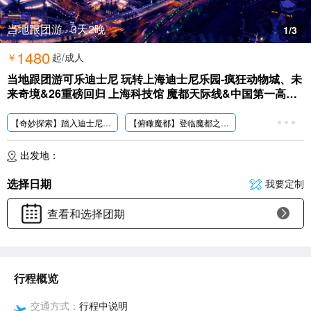
当地跟团游 · 3天2晚
1
/3
1480
￥
起/成人
当地跟团游可乐迪士尼 玩转上海迪士尼乐园-疯狂动物城、未
来奇境&26重磅回归 上海科技馆 魔都天际线&中国第一高楼-
上海中心大厦、魔都地标打卡-外滩 全程网评4钻酒店、上海
一地三天两晚跟团游
【奇妙探索】踏入
迪士尼的梦幻王国，畅享一整天的奇妙探索，每一个瞬间都仿佛点亮了心中的奇梦;
【俯瞰魔都】登临魔都之巅
上海中心大厦，俯瞰上
【未来奇境】上海科技馆“重磅”归来，携未来科技矩阵，共赴一场超炫酷、超沉浸的科幻探险之旅;
【精选酒店】精选两晚4钻酒店，酒店自助早，保障您回到酒店有个舒适的睡眠和营养丰盛的早餐;
出发地：
【优质服务】区别于传统
自由行，专车专导接送服务，轻松玩转东方巴黎，享受无
选择日期
我要定制
查看和选择团期
行程概览
交通方式：
行程中说明