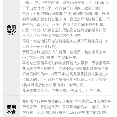
用餐：行程中含2早0正，酒店内含早餐，不用不退(由
于早出发时间较早，有打包早的现象，敬请知晓)，
交通：当地空调
旅游车(5-55座)跟团期间的用车，按照
实际参团人数安排交通车辆，座位次序为随机分配，不
分先后，保证1人1正座，自由活动期间不包含用车;
费用
门票：行程中景点首道门票以及备注所含的项目门票，
包含
不包含行程中未含的或其它个人消费;
导游：专业地陪导游讲解服务(6人以下司机兼导游，6
人以上一司一导服务)。
费用已含旅游观光汽车费用，住宿费，包价项目景点
(区)的第一道门票费、导游服务费;
早餐贴士酒店早餐每间房含两份成人早餐，因各酒店早
餐政策存在不同差异，网评4钻酒店收费标准单份早餐
价格区间约为38-68元不等;超高儿童及随行人数超过2
位成人的，产生额外早餐需根据实际超出入住人数现付
(具体以酒店前台公示为准)，敬请知晓!
儿童收费含车位、早餐免费;不占床位、不含门票;
费用未含行程中发生的个人费用(包括交通工具上的非免
费用
费餐饮费、行李超重费、住宿期间的洗衣、电话、酒水
不含
饮料费、个人伤病医疗费等)以及行程中未含的自理项