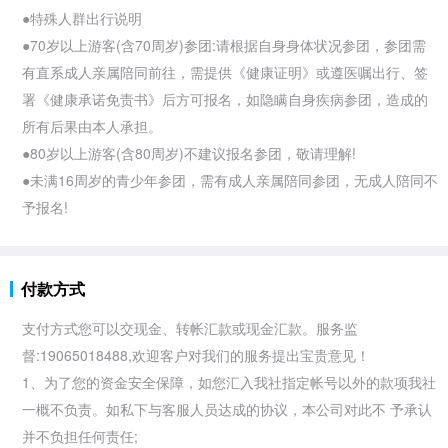
●特殊人群出行说明
●70岁以上游客(含70周岁)参团:请根据自身身体状况参团，参团需
有直系成人亲属陪同前往，需提供《健康证明》或遵医嘱出行、签
署《健康承诺免责书》后方可报名，如隐瞒自身疾病参团，造成的
所有后果由本人承担。
●80岁以上游客(含80周岁)不建议报名参团，敬请理解!
●未满16周岁的青少年参团，需有成人亲属陪同参团，无成人陪同不
予报名!
付款方式
支付方式您可以交现金、转帐汇款或现金汇款。服务监
督:19065018488,欢迎客户对我们的服务提出宝贵意见！
1、为了您的资金安全保障，如您汇入我社指定帐号以外的款项我社
一概不负责。如私下与客服人员达成的协议，本公司对此不 予承认
并不负担任何责任;