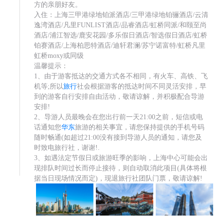
方的亲朋好友。
入住：上海三甲港绿地铂派酒店/三甲港绿地铂骊酒店/云清
逸湾酒店/凡里FUNLIST酒店/品睿酒店/虹桥同派/和颐至尚
酒店/浦江智选/鹿安花园/多乐假日酒店/智选假日酒店/虹桥
铂赛酒店/上海柏思特酒店/迪轩君澜/苏宁诺富特/虹桥凡里
虹桥moxy或同级
温馨提示：
1、由于游客抵达的交通方式各不相同，有火车、高铁、飞
机等;所以
旅行
社会根据游客的抵达时间不同灵活安排，早
到的游客自行安排自由活动，敬请谅解，并积极配合导游
安排!
2、导游人员最晚会在您出行前一天21:00之前，短信或电
话通知您
华东
旅游的相关事宜，请您保持提供的手机号码
随时畅通(如超过21:00没有接到导游人员的通知，请您及
时致电旅行社，谢谢!.
3、如遇法定节假日或旅游旺季的影响，上海中心可能会出
现排队时间过长而停止接待，则自动取消此项目(具体将根
据当日现场情况而定)，现退旅行社团队门票，敬请谅解!