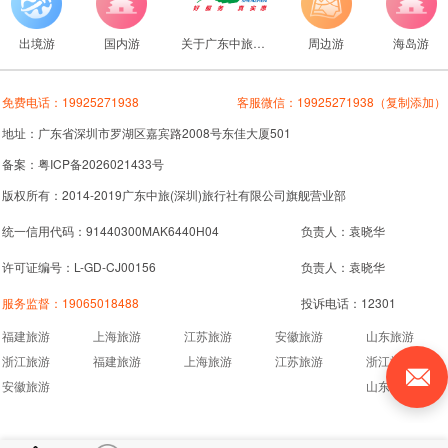
出境游
国内游
关于广东中旅旅行社
周边游
海岛游
免费电话：
19925271938
客服微信：
19925271938
（复制添加）
地址：广东省深圳市罗湖区嘉宾路2008号东佳大厦501
备案：粤ICP备2026021433号
版权所有：2014-2019广东中旅(深圳)旅行社有限公司旗舰营业部
统一信用代码：91440300MAK6440H04
负责人：袁晓华
许可证编号：L-GD-CJ00156
负责人：袁晓华
服务监督：
19065018488
投诉电话：12301
福建旅游
上海旅游
江苏旅游
安徽旅游
山东旅游
浙江旅游
福建旅游
上海旅游
江苏旅游
浙江旅游
安徽旅游
山东旅游