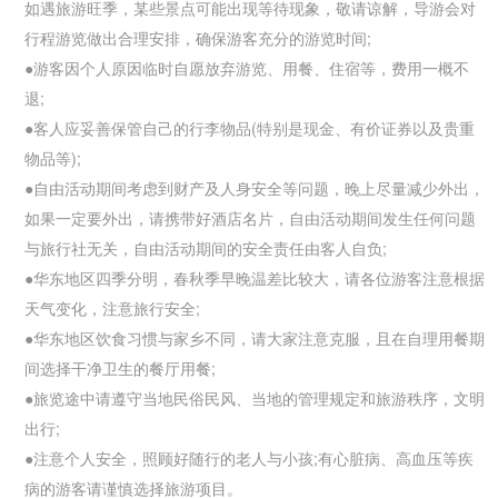
如遇旅游旺季，某些景点可能出现等待现象，敬请谅解，导游会对
行程游览做出合理安排，确保游客充分的游览时间;
●游客因个人原因临时自愿放弃游览、用餐、住宿等，费用一概不
退;
●客人应妥善保管自己的行李物品(特别是现金、有价证券以及贵重
物品等);
●自由活动期间考虑到财产及人身安全等问题，晚上尽量减少外出，
如果一定要外出，请携带好酒店名片，自由活动期间发生任何问题
与旅行社无关，自由活动期间的安全责任由客人自负;
●
华东地区四季分明，春秋季早晚温差比较大，请各位游客注意根据
天气变化，注意旅行安全;
●华东地区饮食习惯与家乡不同，请大家注意克服，且在自理用餐期
间选择干净卫生的餐厅用餐;
●旅览途中请遵守当地民俗民风、当地的管理规定和旅游秩序，文明
出行;
●注意个人安全，照顾好随行的老人与小孩;有心脏病、高血压等疾
病的游客请谨慎选择旅游项目。