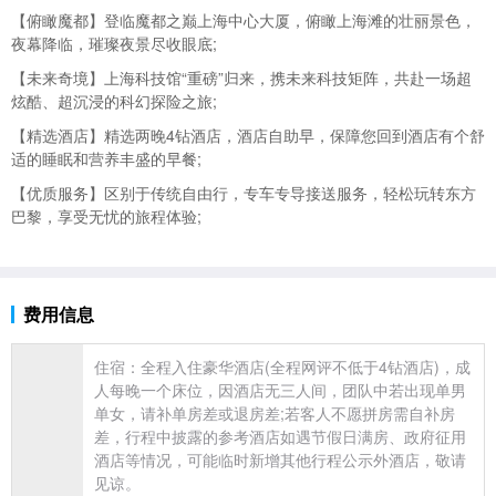
【俯瞰魔都】登临魔都之巅
上海中心大厦，俯瞰上海滩的壮丽景色，
夜幕降临，璀璨夜景尽收眼底;
【未来奇境】上海科技馆“重磅”归来，携未来科技矩阵，共赴一场超
炫酷、超沉浸的科幻探险之旅;
【精选酒店】精选两晚4钻酒店，酒店自助早，保障您回到酒店有个舒
适的睡眠和营养丰盛的早餐;
【优质服务】区别于传统
自由行，专车专导接送服务，轻松玩转东方
巴黎，享受无忧的旅程体验;
费用信息
住宿：全程入住豪华酒店(全程网评不低于4钻酒店)，成
人每晚一个床位，因酒店无三人间，团队中若出现单男
单女，请补单房差或退房差;若客人不愿拼房需自补房
差，行程中披露的参考酒店如遇节假日满房、政府征用
酒店等情况，可能临时新增其他行程公示外酒店，敬请
见谅。