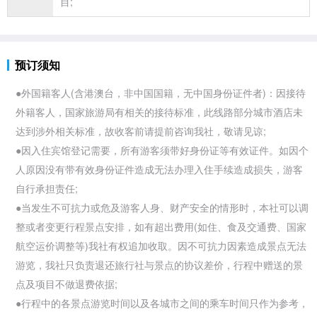
目;
预订须知
●外国籍客人(含
港澳台，非中国国籍，无中国身份证件者)：因接待
外籍客人，国家
旅游局有相关的接待标准，此线路部分城市酒店未
达到涉外相关标准，故收客前请提前咨询我社，敬请见谅;
●因入住宾馆登记需要，所有游客须带好身份证等有效证件。如因个
人原因没有带有效身份证件造成无法办理入住手续造成损失，游客
自行承担责任;
●当发生不可抗力或危及游客人身、财产安全的情形时，本社可以调
整或者变更行程景点安排，如有超出费用(如住、食及交通费、国家
航空运价调整等)我社有权追加收取。因不可抗力因素造成景点无法
游览，我社只负责退还
旅行社与景点的协议差价，行程中赠送的景
点及项目不做退费依据;
●行程中的各景点游览时间以及各城市之间的乘车时间只作为参考，