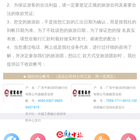
2、为保证游客的合法利益，请一定要签定正规的旅游合同及索要合
法的收款凭证;
3、您交的旅游款，不是按您汇款的汇出日期为确认，而是按我社的
到帐日期为准。为了不耽误您的旅游日期，为了保证您的报 名真实
有效，请您在银行汇款时最好做实时支付。谢谢您的配合！
4、当您通过电话、网上或是我社业务代表，进行过仔细的咨询了
解，并决定参加我们的旅游团，想以汇 款方式交旅游团款时， 我社
提供以下收款帐号：
★ 我社对公帐号：（适合公司对公司汇款，周一至周五）
户 名：广东中旅(深圳)旅行社
户 名：广东中旅(深圳)旅行社
有限公司旗舰营业部
有限公司旗舰营业部
帐 号：
4000-0327-0920-
帐 号：
7559-1711-6010-102
0437-615
招商银行深圳向西支行
开户行：中国工商银行深圳市
民中心支行