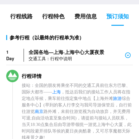
行程线路
行程特色
费用信息
预订须知
参考行程（以最终的行程单为准）
全国各地—上海·上海中心大厦夜景
1
Day
交通工具：行程中说明
行程详情
接站：全国的朋友将乘坐不同的交通工具前往东方巴黎、
国际大都市——
上海
，抵达后我们的接站工作人员将在指
定地点等候，乘车前往指定集中地点【上海外滩
旅游
综合
服务中心】(早到的客人行李交与我司导游保管后，自行前
往游览
南京
路外滩，未前往游览视为自动放弃，并无费用
可退;自由活动直至集合时间)，请提前与接站人员联系，
当天18:30点集合后由导游带领统一游览上海中心大厦，此
时间段避开排队等侯的夏日炎炎酷暑，又可尽享魔都天际
线夜景之趣!