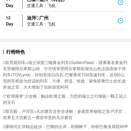
Day
交通工具：飞机
迪拜广州
12
Day
交通工具：飞机
行程特色
双景观列车+
瑞士深度三晚黄金列车(GoldenPass)：搭乘著名黄金列
车穿梭阿尔卑斯山间，可尽情享受阿尔卑斯的湖光山色
法国高铁子弹
列车(TGVLyria)：特别安排日内瓦-巴黎乘坐TGV高速列车，近580公
里的车程改为舒适的列车，方便、舒适、快捷，避免搭乘巴士的长途
奔波之苦，大大增加了实际游览时间
“欧洲屋脊”少女峰：触达欧洲之巅，为您的瑞士之行镶嵌一颗王冠上
的宝石
双宫殿：卢浮宫+凡尔赛宫含专业讲解：参观世界物馆之首卢浮宫，
世界五大宫殿之一雍容华贵的凡尔赛宫
塞纳河左岸精品徒步：巴黎的左岸，梧桐树下，聆听巴黎圣母院钟声