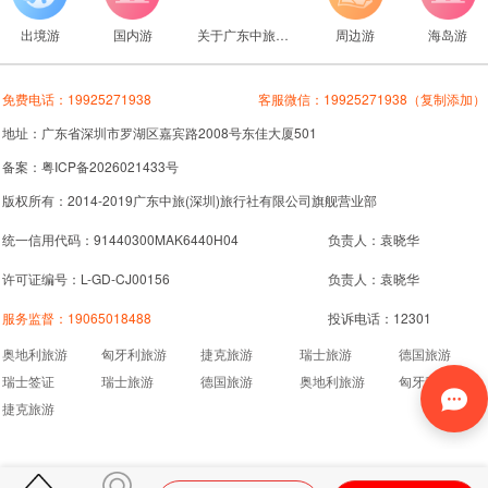
出境游
国内游
关于广东中旅旅行社
周边游
海岛游
免费电话：
19925271938
客服微信：
19925271938
（复制添加）
地址：广东省深圳市罗湖区嘉宾路2008号东佳大厦501
备案：粤ICP备2026021433号
版权所有：2014-2019广东中旅(深圳)旅行社有限公司旗舰营业部
统一信用代码：91440300MAK6440H04
负责人：袁晓华
许可证编号：L-GD-CJ00156
负责人：袁晓华
服务监督：
19065018488
投诉电话：12301
奥地利旅游
匈牙利旅游
捷克旅游
瑞士旅游
德国旅游
瑞士签证
瑞士旅游
德国旅游
奥地利旅游
匈牙利旅游
捷克旅游