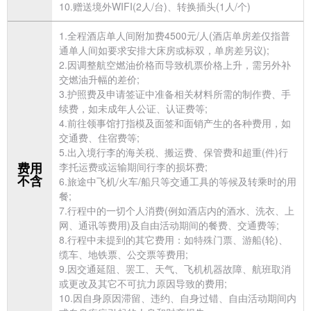
10.赠送境外WIFI(2人/台)、转换插头(1人/个)
1.全程酒店单人间附加费4500元/人(酒店单房差仅指普
通单人间如要求安排大床房或标双，单房差另议);
2.因调整航空燃油价格而导致机票价格上升，需另外补
交燃油升幅的差价;
3.护照费及申请
签证中准备相关材料所需的制作费、手
续费，如未成年人公证、认证费等;
4.前往领事馆打指模及面签和面销产生的各种费用，如
交通费、住宿费等;
5.出入境行李的海关税、搬运费、保管费和超重(件)行
费用
李托运费或运输期间行李的损坏费;
不含
6.旅途中飞机/火车/船只等交通工具的等候及转乘时的用
餐;
7.行程中的一切个人消费(例如酒店内的酒水、洗衣、上
网、通讯等费用)及自由活动期间的餐费、交通费等;
8.行程中未提到的其它费用：如特殊门票、游船(轮)、
缆车、地铁票、公交票等费用;
9.因交通延阻、罢工、天气、飞机机器故障、航班取消
或更改及其它不可抗力原因导致的费用;
10.因自身原因滞留、违约、自身过错、自由活动期间内