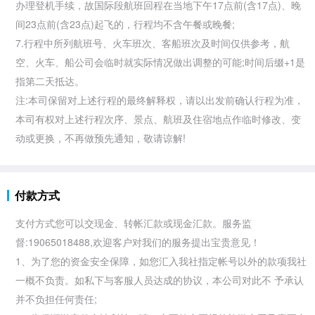
办理登机手续，故国际段航班回程在当地下午17点前(含17点)、晚
间23点前(含23点)起飞的，行程均不含午餐或晚餐;
7.行程中所列航班号、火车班次、客船班次及时间仅供参考，航
空、火车、船公司会临时就实际情况做出调整的可能;时间后缀+1是
指第二天抵达。
注:本司保留对上述行程的最终解释权，请以出发前确认行程为准，
本司有权对上述行程次序、景点、航班及住宿地点作临时修改、变
动或更换，不再做预先通知，敬请谅解!
付款方式
支付方式您可以交现金、转帐汇款或现金汇款。服务监
督:19065018488,欢迎客户对我们的服务提出宝贵意见！
1、为了您的资金安全保障，如您汇入我社指定帐号以外的款项我社
一概不负责。如私下与客服人员达成的协议，本公司对此不 予承认
并不负担任何责任;