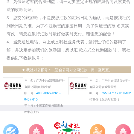
2、为保证游客的合法利益，请一定要签定正规的旅游合同及索要合
法的收款凭证;
3、您交的旅游款，不是按您汇款的汇出日期为确认，而是按我社的
到帐日期为准。为了不耽误您的旅游日期，为了保证您的报 名真实
有效，请您在银行汇款时最好做实时支付。谢谢您的配合！
4、当您通过电话、网上或是我社业务代表，进行过仔细的咨询了
解，并决定参加我们的旅游团，想以汇 款方式交旅游团款时， 我社
提供以下收款帐号：
★ 我社对公帐号：（适合公司对公司汇款，周一至周五）
户 名：广东中旅(深圳)旅行社
户 名：广东中旅(深圳)旅行社
有限公司旗舰营业部
有限公司旗舰营业部
帐 号：
4000-0327-0920-
帐 号：
7559-1711-6010-102
0437-615
招商银行深圳向西支行
开户行：中国工商银行深圳市
民中心支行