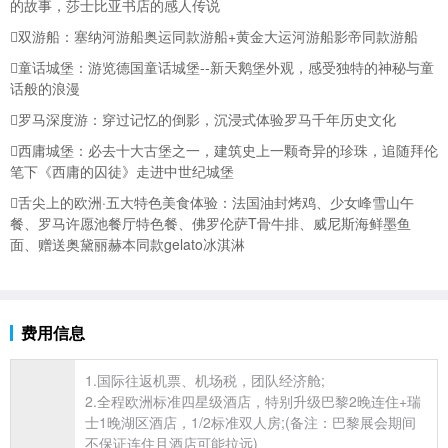
的故事，莎士比亚书店的感人传说
双游船：塞纳河游船奥运同款游船+黄金大运河游船影帝同款游船
童话城堡：游览
德国童话城堡--新天鹅堡外观，感受独特的神秘与童
话般的浪漫
罗马深度游：穿过记忆的倒影，沉浸式体验罗马千年历史文化
西庸城堡：必去十大古堡之一，建筑史上一颗奇异的珍珠，追随拜伦
笔下《西庸的囚徒》走进中世纪城堡
舌尖上的欧洲·五大特色美食体验：法国油封烤鸡、少女峰雪山午
餐、罗马许愿池餐厅特色餐、佛罗伦萨T骨牛排、威尼斯海鲜墨鱼
面、赠送奥黛丽赫本同款gelato冰淇淋
费用信息
1.国际往返机票、机场税，团队经济舱;
2.全程欧洲标准四星级酒店，特别升级巴黎2晚连住+
瑞
士1晚湖区酒店，1/2标准双人房;(备注：巴黎展会期间
不保证连住且酒店可能拉远)