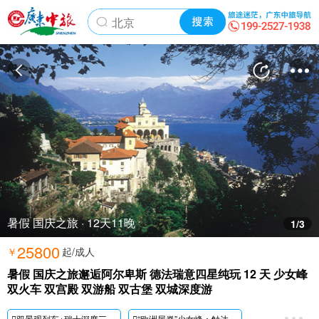
暑假 国庆之旅 · 12天11晚
1
/3
25800
￥
起/成人
暑假 国庆之旅邂逅阿尔卑斯 德法瑞意四星纯玩 12 天 少女峰
双火车 双宫殿 双游船 双古堡 双城深度游
双景观列车+
瑞士深度三晚黄金列车(GoldenPass)：搭乘著名黄金列车穿梭阿尔卑斯山间，可尽情享受阿尔卑斯的湖光山色
“欧洲屋脊”少女峰：触达欧洲之巅，为您的瑞士之行镶嵌一颗王冠上的宝石