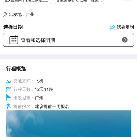
双宫殿：卢浮宫+凡尔赛宫含专业讲解：参观世界物馆之首卢浮宫，世界五大宫殿之一雍容华贵的凡尔赛宫
塞纳河左岸精品徒步：巴黎的左岸，梧桐树下，聆听巴黎圣母院钟声的故事，莎士比亚书店的感人传说
出发地：广州
双游船：塞纳河游船奥运同款游船+黄金大运河游船影帝同款游船
童话城堡：游览
德国童话城堡--新天鹅堡外观，感受独特的神秘与童话般的浪漫
选择日期
我要定制
罗马深度游：穿过记忆的倒影，沉浸式体验罗马千年历史文化
西庸城堡：必去十大古堡之一，建筑史上一颗奇异的珍珠，追随拜伦笔下《西庸的囚徒》走进中世纪城堡
查看和选择团期
舌尖上的欧洲·五大特色美食体验：法国油封烤鸡、少女峰雪山午餐、罗马许愿池餐厅特色餐、佛罗伦萨T骨牛排、威尼斯海鲜墨鱼面、赠送奥黛丽赫本同款gelato冰淇淋
行程概览
交通方式：
飞机
行程天数：
12天11晚
出发城市：
广州
提前报名：
建议提前一周报名