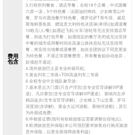
3.行程所列餐食，酒店早餐，全程18个正餐，中式团餐
六菜一汤，5个特色餐：
法国油封烤鸡、少女峰雪山午
餐、罗马许愿池餐厅特色餐、佛罗伦萨T骨牛排、威尼
斯海鲜墨鱼面、赠送
意大利特色冰淇淋(单球)(如遇退餐
10欧元/人/餐);如遇赶飞机/火车/
游轮等无法安排酒店早
餐，则改为打包早餐，如遇指定的餐厅关闭或无法安排
中餐的城市或用餐时间在高速公路休息站无法安排用
餐，将安排当地餐或退餐费，如在全团协议下同意更改
费用
为特色餐，不退正常团餐费用，所有餐食如自动放弃，
包含
款项恕不退还;
4.境外
旅游巴士及专业外籍司机;
5.黄金列车二等座+TGV高速列车二等座
6.全程专业中文领队兼导游;
7.基本景点大门票(只含卢浮宫(含专业官导讲解VIP通
道)、凡尔赛宫(含专业官导讲解VIP通道)、塞纳河左岸
精品徒步(含专业官导讲解)、少女峰上下山交通、罗马
深度游(含讲解)、黄金大运河游船、塞纳河游船)，其它
为外观或免费;
8.申根
签证费(我司有权根据签证需要调整住宿地点);
9.
欧洲旅游意外保险(本公司强烈要求旅客自行购买旅游
意外保险，以更全面保障旅客利益)