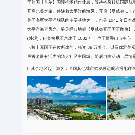
于
韩国
【
首尔
】国际机场稍作休息，等待搭乘转机国际航
开启北美之旅。伴随着太平洋的海风，开启【夏威夷 CITY 
美国海军太平洋舰队的主要基地之一，也是 1941 年
日本
太平洋海景风光。驻足经典地标【夏威夷开国国王雕像】
(外观)，伊奥拉尼王宫建于 1882 年，位于檀香山市中
卡拉卡瓦国王在位所建的，耗资 36 万美金。以及优雅美
最古老最有活力的华人社区中国城。随后自由活动，尽情
 其余地区起止游客：全国其他城市始发联运航班搭配详