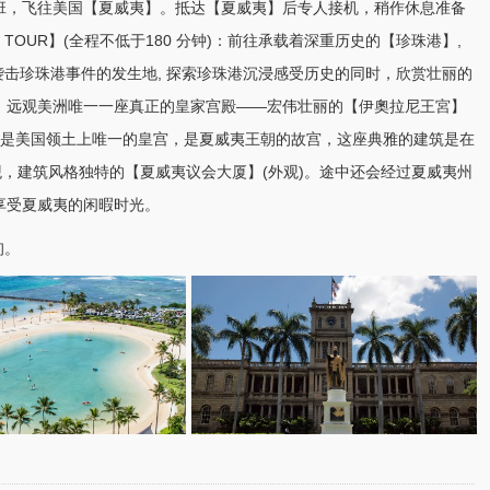
班，飞往
美国
【
夏威夷
】。抵达【夏威夷】后专人接机，稍作休息准备
TOUR】(全程不低于180 分钟)：前往承载着深重历史的【珍珠港】,
袭击珍珠港事件的发生地, 探索珍珠港沉浸感受历史的同时，欣赏壮丽的
，远观美洲唯一一座真正的皇家宫殿——宏伟壮丽的【伊奧拉尼王宮】
心，是美国领土上唯一的皇宫，是夏威夷王朝的
故宫
，这座典雅的建筑是在
观，建筑风格独特的【夏威夷议会大厦】(外观)。途中还会经过夏威夷州
享受夏威夷的闲暇时光。
询。