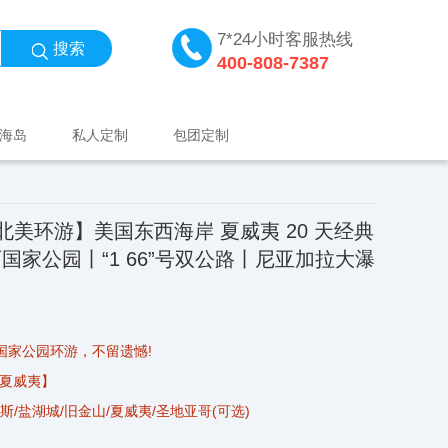
7*24小时客服热线
搜索
400-808-7387
海岛
私人定制
包团定制
北美环游】美国东西海岸 夏威夷 20 天经典
石国家公园丨“1 66”号双公路丨尼亚加拉大瀑
国家公园环游，不留遗憾!
—夏威夷】
斯/盐湖城/旧金山/夏威夷/圣地亚哥(可选)