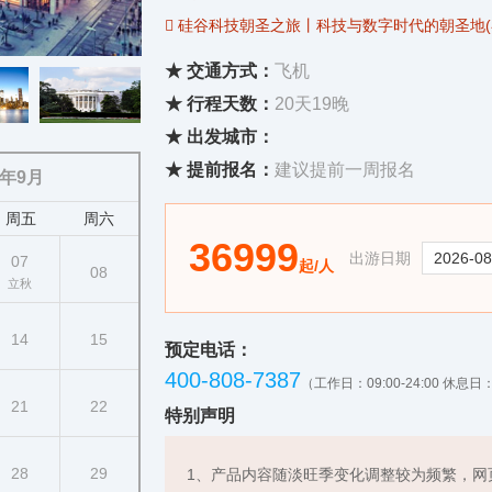
 硅谷科技朝圣之旅丨科技与数字时代的朝圣地(
 世界精英名校巡礼丨斯坦福大学·普林斯顿大学
★ 交通方式：
飞机
 【世界奇景大观】
★ 行程天数：
20天19晚
 尼亚加拉大瀑布丨感受世界三大瀑布之一，“雷
★ 出发城市：
 大盐湖&羚羊岛丨全美十大日落观测点，在大
★ 提前报名：
建议提前一周报名
6年9月
 【“4+1”国家公园胜景环游】
周五
周六
 黄石国家公园丨世界上第一个国家公园，“地
36999
 大提顿国家公园丨层云之巅“山连山”，千年冰河
出游日期
07
起/人
08
立秋
 布莱斯峡谷国家公园丨岁月侵蚀而成的巨大自
 锡安国家公园丨户外爱好者的天堂，全世界最
14
15
预定电话：
 科罗拉多大峡谷国家公园(可选)丨一部壮美
400-808-7387
（工作日：09:00-24:00 休息日：0
21
22
特别声明
28
29
1、产品内容随淡旺季变化调整较为频繁，网