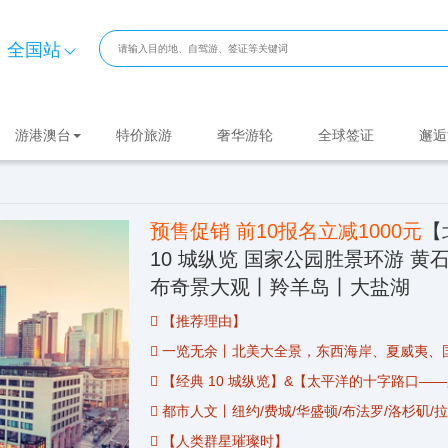
全国站
游港澳台
特价旅游
奢华游轮
全球签证
邂逅
预售促销 前10报名立减1000元
【
10 城纵览 国家公园胜景环游 黄
布奇景大观丨羚羊岛丨大盐湖
 【推荐理由】
 一览无余丨北美大全景，东西海岸、
夏威夷
、
 【经典 10 城纵览】&【太平洋的十字路口—
 都市人文丨纽约/费城/华盛顿/布法罗/洛杉矶/拉
 【人类群星璀璨时】