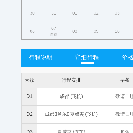
30
31
01
02
03
07
06
08
09
10
白露
行程说明
详细行程
价
天数
行程安排
早餐
D1
成都 (飞机)
敬请自
D2
成都首尔夏威夷 (飞机)
敬请自
D3
夏威夷 (汽车)
包含