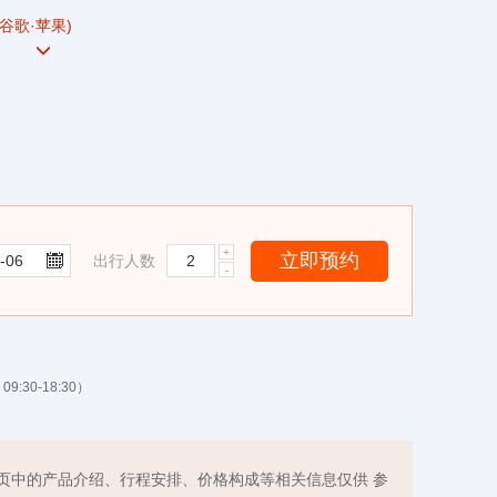
谷歌·苹果)
神之水”的威压
盐湖的野性孤岛，邂逅美洲野牛与绝世日落
球上最独一无二的神奇乐园”
“峰连峰”
出行人数
然露天剧场
适合徒步的地点之一
的地质教科书，数百万年风采绝世与寂寞无限
9:30-18:30）
页中的产品介绍、行程安排、价格构成等相关信息仅供 参