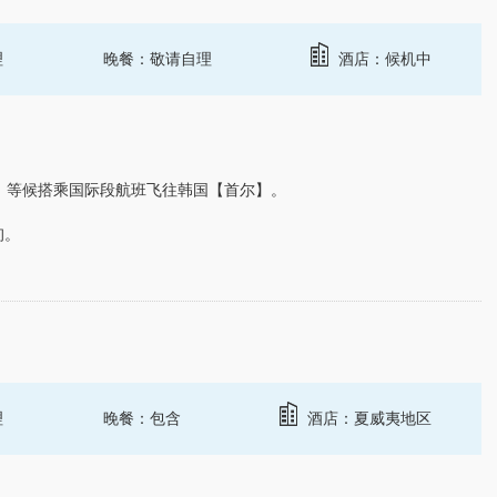
理
晚餐：敬请自理
酒店：候机中
，等候搭乘国际段航班飞往
韩国
【
首尔
】。
询。
理
晚餐：包含
酒店：夏威夷地区