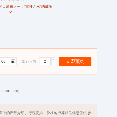
三大瀑布之一，“雷神之水”的威压
然露天剧场
适合徒步的地点之一
科书，诉说数百万年的风采绝世与寂寞无限
出行人数
9:30-18:30）
页中的产品介绍、行程安排、价格构成等相关信息仅供 参