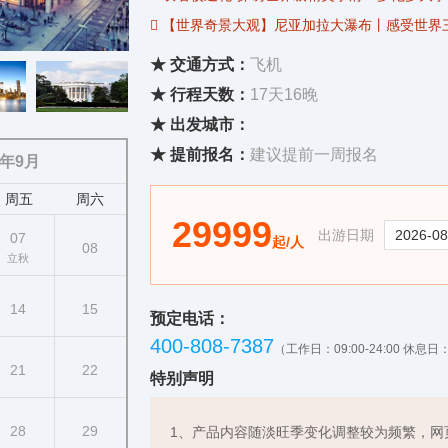
 【世界奇景大观】尼亚加拉大瀑布丨感受世界
 布莱斯峡谷国家公园丨岁月侵蚀而成的巨大自
★ 交通方式：
飞机
 锡安国家公园丨户外爱好者的天堂，全世界最
★ 行程天数：
17天16晚
 约书亚树国家公园丨置身异星旷野的奇幻之旅
★ 出发城市：
 科罗拉多大峡谷(可选)丨一部壮美的地质教
★ 提前报名：
建议提前一周报名
6年9月
周五
周六
29999
出游日期
07
起/人
08
立秋
14
15
预定电话：
400-808-7387
（工作日：09:00-24:00 休息日：0
21
22
特别声明
28
29
1、产品内容随淡旺季变化调整较为频繁，网