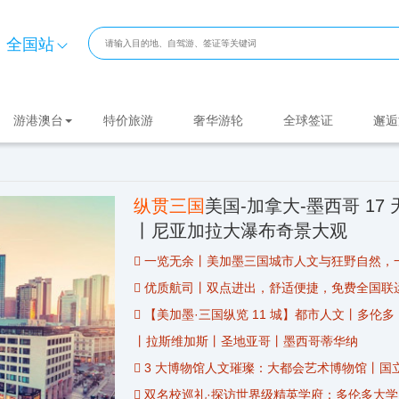
全国站
游港澳台
特价旅游
奢华游轮
全球签证
邂逅
纵贯三国
美国-加拿大-墨西哥 17 
丨尼亚加拉大瀑布奇景大观
 一览无余丨美加墨三国城市人文与狂野自然，
 优质航司丨双点进出，舒适便捷，免费全国联
 【美加墨·三国纵览 11 城】都市人文丨多
丨拉斯维加斯丨圣地亚哥丨
墨西哥
蒂华纳
 3 大博物馆人文璀璨：大都会艺术博物馆丨
 双名校巡礼·探访世界级精英学府：多伦多大