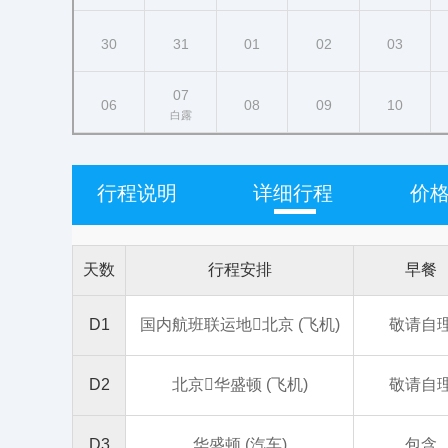
30
31
01
02
03
07
06
08
09
10
白露
行程说明
详细行程
价
天数
行程安排
早餐
D1
国内航班联运地北京 (飞机)
敬请自
D2
北京华盛顿 (飞机)
敬请自
D3
华盛顿 (汽车)
包含