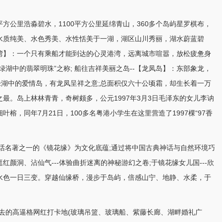
0平方公里浩淼碧水，1100平方公里延绵青山，360多个岛屿星罗棋布，
水质纯美、水色秀美、水性恬美于一湖，湖区山川秀丽，湖水蔚蓝碧
湾】：一个只有乘船才能到达的心灵港湾，远离城市喧嚣，放松疲惫身
绿湖中的翡翠明珠”之称; 船往吉祥美丽之岛--【龙凤岛】：东部象龙，
绿湖中的爱情岛，有龙凤呈祥之意;总面积仅六十公顷霜，却生长着一万
最。岛上林林青青，奇树颇多，公元1997年3月3日毛泽东的女儿李讷
，同年7月21日，100多名粤港小学生在这里营造了1997棵“97
香
话名著之一的《镜花缘》为文化底蕴;通过将中国古典神话与自然环境巧
颜洞、沾仙气---体验曲折迷离的神秘游幻之卷;于镜花缘女儿国---欣
水色一日三变。穿越仙缘桥，漫步于岛屿，倍感山宁、地静、水柔，于
去的高逼格网红打卡地(玻璃吊篮、玻璃船、紫藤长廊、湖畔婚礼广