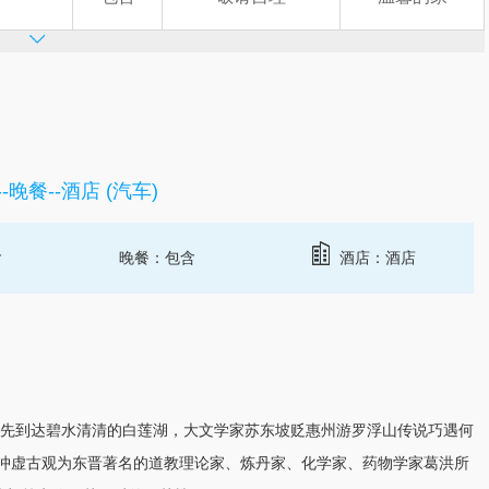
晚餐--酒店 (汽车)
含
晚餐：包含
酒店：酒店
，首先到达碧水清清的白莲湖，大文学家苏东坡贬
惠州
游罗浮山传说巧遇何
，冲虚古观为东晋著名的道教理论家、炼丹家、化学家、药物学家葛洪所