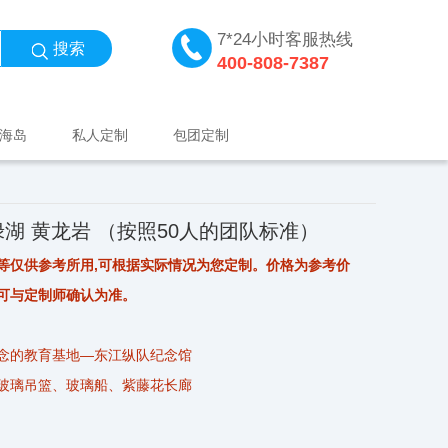
7*24小时客服热线
搜索
400-808-7387
海岛
私人定制
包团定制
绿湖 黄龙岩 （按照50人的团队标准）
等仅供参考所用,可根据实际情况为您定制。价格为参考价
可与定制师确认为准。
念的教育基地—东江纵队纪念馆
玻璃吊篮、玻璃船、紫藤花⻓廊