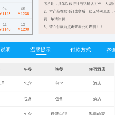
考所用，具体以旅行社电话确认为准，大型
04
05
2、本产品在您预订成交后，如无特殊原因，
￥1148
￥1238
费，敬请谅解；
11
12
3、请在付款前点击查看公司声明！！
￥1148
￥1238
格说明
温馨提示
付款方式
咨询
餐
午餐
晚餐
住宿酒店
自理
包含
包含
酒店
含
包含
包含
酒店
含
包含
敬请自理
温馨的家