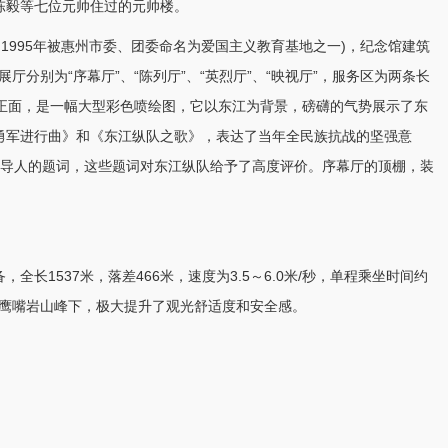
陈毅等七位元帅住过的元帅楼。
，1995年被惠州市委、团委命名为爱国主义教育基地之一)，纪念馆建筑
厅分别为“序幕厅”、“陈列厅”、“英烈厅”、“映视厅”，服务区为两条长
)的正面，是一幅大型彩色喷绘图，它以东江为背景，磅礴的气势展示了东
勇军进行曲》和《东江纵队之歌》，表达了当年全民族抗战的坚强意
领导人的题词，这些题词对东江纵队给予了高度评价。序幕厅的顶棚，装
长1537米，落差466米，速度为3.5～6.0米/秒，单程乘坐时间约
直达鹰嘴岩山峰下，极大提升了观光舒适度和安全感。