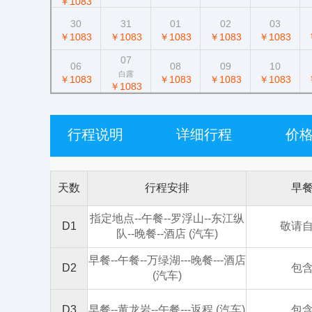
￥1083
30
31
01
02
03
￥1083
￥1083
￥1083
￥1083
￥1083
07
06
08
09
10
白露
￥1083
￥1083
￥1083
￥1083
￥1083
行程说明
详细行程
价
天数
行程安排
早
指定地点--午餐--罗浮山--东江纵
D1
敬请
队--晚餐--酒店 (汽车)
早餐--午餐--万绿湖---晚餐---酒店
D2
包
(汽车)
D3
早餐--黄龙岩--午餐---返程 (汽车)
包