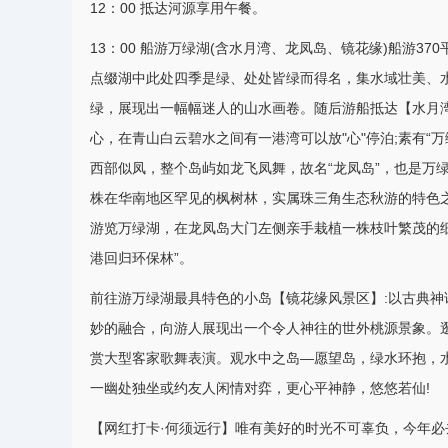
12：00 抵达河源享用午餐。
13：00 船游万绿湖(含水月湾、龙凤岛、镜花缘)船游37
点缀湖中此处四季是绿、处处皆绿而得名，集水域壮美、
绿，展现出一幅幅迷人的山水画卷。随后游船抵达【水月
心，在青山白云碧水之间有一港湾可以放"心"停泊;素有“万
西部似凤，整个岛屿如龙飞凤舞，故名“龙凤岛”，也是万
株在华南地区罕见的枫树林，实属珠三角生态秋游的特色之
游览万绿湖，在龙凤岛大门左侧亲手栽植一株枝叶繁茂的细叶榕
港
回归环保林”。
前往游万绿湖最具特色的小岛【镜花缘风景区】:以古典神
妙的融合，向游人展现出一个令人神往的世外桃源景象。逛红
赏大型客家歌舞表演。观水中之岛—愿望岛，绿水环抱，
一幽处独坐或约友人闲情对弈，更心平神静，悠悠若仙!
【网红打卡·何须远行】唯有美好的时光不可辜负，今年必