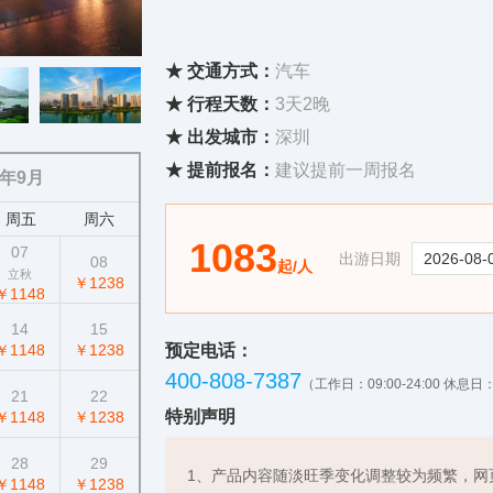
★ 交通方式：
汽车
★ 行程天数：
3天2晚
★ 出发城市：
深圳
★ 提前报名：
建议提前一周报名
6年9月
周五
周六
1083
07
出游日期
08
起/人
立秋
￥1238
￥1148
14
15
￥1148
￥1238
预定电话：
400-808-7387
（工作日：09:00-24:00 休息日：0
21
22
特别声明
￥1148
￥1238
28
29
1、产品内容随淡旺季变化调整较为频繁，网
￥1148
￥1238