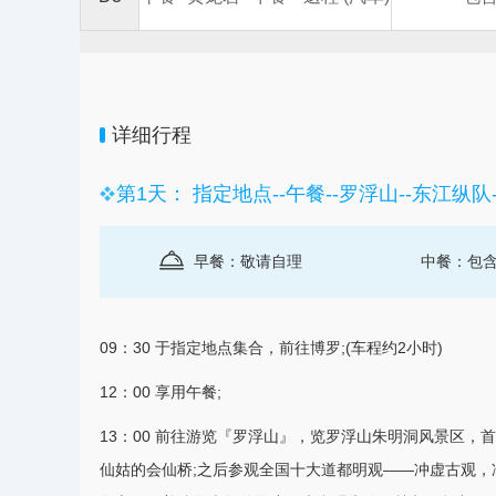
详细行程
第1天： 指定地点--午餐--罗浮山--东江纵队--
早餐：敬请自理
中餐：包
09：30 于指定地点集合，前往博罗;(车程约2小时)
12：00 享用午餐;
13：00 前往游览『罗浮山』，览罗浮山朱明洞风景区
仙姑的会仙桥;之后参观全国十大道都明观——冲虚古观