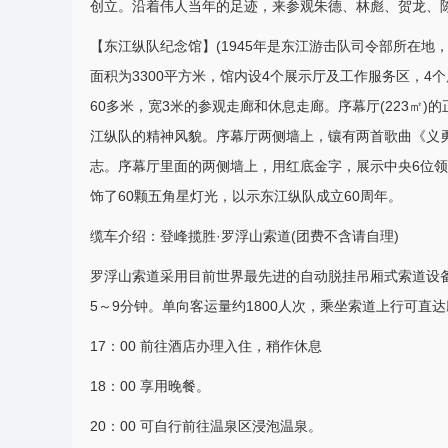
创立。沿着伟人当年的足迹，来参观朱德、林彪、贺龙、
【东江纵队纪念馆】(1945年是东江游击队司令部所在地
面积为3300平方米，馆内设4个展示厅及工作服务区，4个展
60多米，宽3米的参观走廊和休息走廊。序幕厅(223㎡
江纵队的精神风貌。序幕厅两侧墙上，镶有两首歌曲《义
志。序幕厅里面的两侧墙上，用红底金字，展示中央6位
饰了60颗五角星灯光，以示东江纵队成立60周年。
缆车介绍：登峰揽胜·罗浮山索道(团费不含请自理)
罗浮山索道采用目前世界最先进的自动脱挂吊厢式索道设备，全
5～9分钟。单向客运量约1800人次，乘坐索道上行可
17：00 前往酒店办理入住，稍作休息
18：00 享用晚餐。
20：00 可自行前往
温泉
区浸泡温泉。