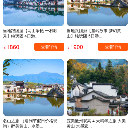
当地跟团游【两山争艳 一村独
当地跟团游【篁岭故事 梦幻黄
秀】纯玩团 4日游...
山】纯玩团 5日游...
1860
1900
查看详情
查看详情
￥
￥
名山之旅 （遇到节假日价格现
皖美徽州双高 4 天精华之旅 大美
询）醉美黄山、水墨...
黄山 水墨宏...