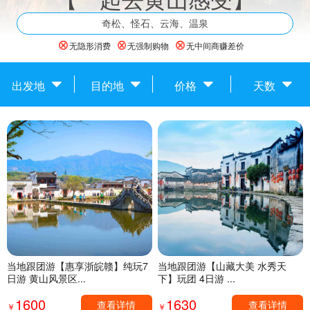
奇松、怪石、云海、温泉
无隐形消费
无强制购物
无中间商赚差价
出发地
目的地
价格
天数
当地跟团游【惠享浙皖赣】纯玩7
当地跟团游【山藏大美 水秀天
日游 黄山风景区...
下】玩团 4日游 ...
1600
1630
查看详情
查看详情
￥
￥