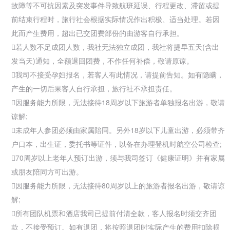
故障等不可抗因素及突发事件导致航班延误、行程更改、滞留或提
前结束行程时，
旅行社会根据实际情况作出积极、适当处理。若因
此而产生费用，超出已交团费部份的由游客自行承担。
若人数不足成团人数，我社无法独立成团，我社将提早五天(含出
发当天)通知，全额退回团费，不作任何补偿，敬请原谅。
我司不接受孕妇报名，若客人有此情况，请提前告知。如有隐瞒，
产生的一切后果客人自行承担，旅行社不承担责任。
因服务能力所限，无法接待18周岁以下
旅游者单独报名出游，敬请
谅解;
未成年人参团必须由家属陪同。另外18岁以下儿童出游，必须带齐
户口本，出生证，委托书等证件，以备在办理登机时航空公司检查;
70周岁以上老年人预订出游，须与我司签订《健康证明》并有家属
或朋友陪同方可出游。
因服务能力所限，无法接待80周岁以上的旅游者报名出游，敬请谅
解;
所有团队机票和酒店我司已提前付清全款，客人报名时须交齐团
款，不接受预订。如有退团，将按照退团时实际产生的费用扣除损