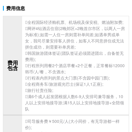
费用信息
全程国际经济舱机票、机场税及保安税、燃油附加费;
网评4钻酒店住宿(2晚郊区+2晚
首尔市区，以两人一房
为标准);如需一人住一房则需补单间差;如遇单男或单
女，我司尽量安排客人拼住，如客人不同意拼住或无法
拼住成功，则需要补单房差;

韩国
旅游团体
签证(团队签证必须团进团出，自备签无
费用);
费用
行程所列用餐2个酒店早餐+2个正餐，正常餐标12000
包含
韩币/人/餐，不含酒水;
行程表内所列的景点大门票(不含园中园门票);
全程商务车/旅游观光巴士(保证1人1正座);

旅行社责任险;
满6个成人起发团根据人数6-9人安排司兼导服务，10
人以上安排地接导游;满15人以上安排地接导游+全陪领
队
司导服务费￥500元/人(大小同价，有无导游都一样
价);