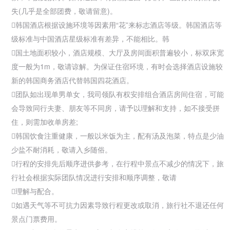
失(几乎是全部团费，敬请留意)。

韩国酒店根据设施环境等因素用“花”来标志酒店等级。韩国酒店等
级标准与中国酒店星级标准有差异，不能相比。韩
国土地面积较小，酒店规模、大厅及房间面积普遍较小，标双床宽
度一般为1m，敬请谅解。为保证住宿环境，有时会选择酒店设施较
新的韩国商务酒店代替韩国四花酒店。
团队如出现单男单女，我司领队有权安排组合酒店房间住宿，可能
会导致同行夫妻、朋友等不同房，请予以理解和支持，如不接受拼
住，则需加收单房差;
韩国饮食注重健康，一般以米饭为主，配有汤及泡菜，特点是少油
少盐不耐消耗，敬请入乡随俗。
行程的安排先后顺序进供参考，在行程中景点不减少的情况下，旅
行社会根据实际团队情况进行安排和顺序调整，敬请
理解与配合。
如遇天气等不可抗力因素导致行程更改或取消，旅行社不退还任何
景点门票费用。