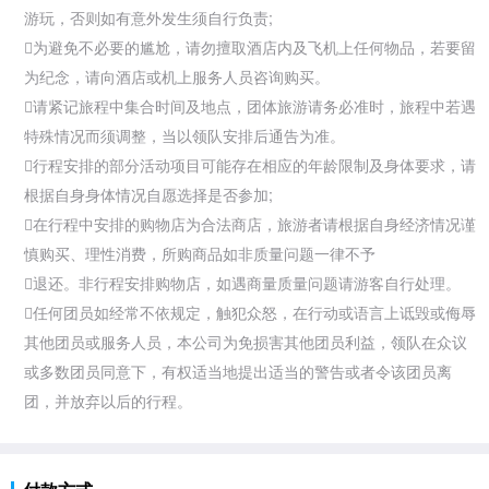
游玩，否则如有意外发生须自行负责;
为避免不必要的尴尬，请勿擅取酒店内及飞机上任何物品，若要留
为纪念，请向酒店或机上服务人员咨询购买。
请紧记旅程中集合时间及地点，团体旅游请务必准时，旅程中若遇
特殊情况而须调整，当以领队安排后通告为准。
行程安排的部分活动项目可能存在相应的年龄限制及身体要求，请
根据自身身体情况自愿选择是否参加;
在行程中安排的购物店为合法商店，旅游者请根据自身经济情况谨
慎购买、理性消费，所购商品如非质量问题一律不予
退还。非行程安排购物店，如遇商量质量问题请游客自行处理。
任何团员如经常不依规定，触犯众怒，在行动或语言上诋毁或侮辱
其他团员或服务人员，本公司为免损害其他团员利益，领队在众议
或多数团员同意下，有权适当地提出适当的警告或者令该团员离
团，并放弃以后的行程。