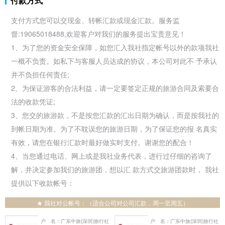
付款方式
支付方式您可以交现金、转帐汇款或现金汇款。服务监
督:19065018488,欢迎客户对我们的服务提出宝贵意见！
1、为了您的资金安全保障，如您汇入我社指定帐号以外的款项我社
一概不负责。如私下与客服人员达成的协议，本公司对此不 予承认
并不负担任何责任;
2、为保证游客的合法利益，请一定要签定正规的旅游合同及索要合
法的收款凭证;
3、您交的旅游款，不是按您汇款的汇出日期为确认，而是按我社的
到帐日期为准。为了不耽误您的旅游日期，为了保证您的报 名真实
有效，请您在银行汇款时最好做实时支付。谢谢您的配合！
4、当您通过电话、网上或是我社业务代表，进行过仔细的咨询了
解，并决定参加我们的旅游团，想以汇 款方式交旅游团款时， 我社
提供以下收款帐号：
★ 我社对公帐号：（适合公司对公司汇款，周一至周五）
户 名：广东中旅(深圳)旅行社
户 名：广东中旅(深圳)旅行社