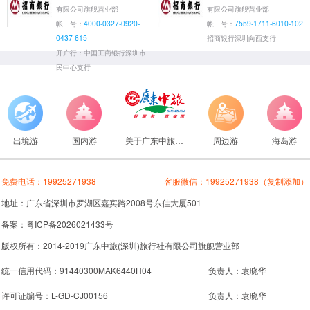
有限公司旗舰营业部
有限公司旗舰营业部
帐 号：
4000-0327-0920-
帐 号：
7559-1711-6010-102
0437-615
招商银行深圳向西支行
开户行：中国工商银行深圳市
民中心支行
出境游
国内游
关于广东中旅旅行社
周边游
海岛游
免费电话：
19925271938
客服微信：
19925271938
（复制添加）
地址：广东省深圳市罗湖区嘉宾路2008号东佳大厦501
备案：粤ICP备2026021433号
版权所有：2014-2019广东中旅(深圳)旅行社有限公司旗舰营业部
统一信用代码：91440300MAK6440H04
负责人：袁晓华
许可证编号：L-GD-CJ00156
负责人：袁晓华