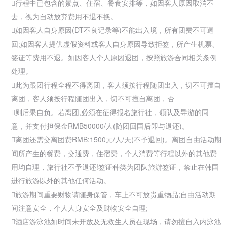
行程中已包含的景点、住宿、餐食安排等，如因客人原因取消不
去，视为自动放弃费用不退不换。
如因客人自身原因(DT不良记录等)不能出入境，所有团费不可退
回;如因客人提供虚假资料或客人自身原因导致拒签，所产生机票、
签证等费用不退。如因客人个人原因退团，按照旅游合同相关条例
处理。
此为跟团行程全程不得离团，客人须按行程随团出入，切不可擅自
离团，客人须按行程随团出入，切不可擅自离团，否
则后果自负。若离团,必须在征得报名旅行社，领队及导游的同
意，并支付担保金RMB50000/人(随团回国后即与退还)。
离团还需交离团费RMB:1500元/人/天(不予退回)。离团自由活动期
间所产生的餐费，交通费，住宿费，个人消费等行程以外的其他费
用均自理，旅行社不予退还!签证种类为团队旅游签证，禁止在韩国
进行旅游以外的其他任何活动。
旅游期间重要财物请随身保管，车上不可放贵重物品;自由活动期
间注意安全，个人人身安全及财物安全自理;
酒店游泳池如时间未开放及无救生人员在现场，请勿擅自入内泳池