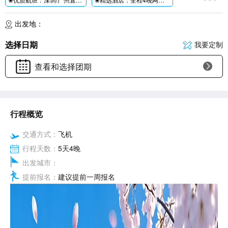
❀安心出游：满6成人起铁发，仅1站化妆品店让您出行更安心;
❀自在畅游：独享一天自由活动，畅游首尔、自由逛购，乐享其中;
出发地：
❀潮玩体验：首尔网红静谧世外桃园--恩平韩屋村
首尔最具代表性最古老的宫殿之一景福宫
选择日期
我要定制
佛系青年在奉恩寺实现佛系逃离计划
英式文艺风VS樱花纷飞-小众延南洞
查看和选择团期
韩国最大美术馆-MMCA国立现代美术馆
活力与浪漫、艺术气息潮玩街区-弘大街区
樱花隧道-汝矣岛
❀特别赠送：风靡世界的韩国代表特色表演--涂鸦秀HERO;
行程概览
交通方式：
飞机
行程天数：
5天4晚
出发城市：
提前报名：
建议提前一周报名