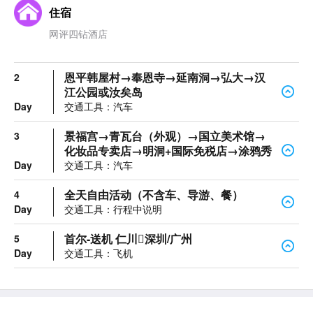
住宿
网评四钻酒店
恩平韩屋村→奉恩寺→延南洞→弘大→汉
2
江公园或汝矣岛
Day
交通工具：汽车
景福宫→青瓦台（外观）→国立美术馆→
3
化妆品专卖店→明洞+国际免税店→涂鸦秀
Day
交通工具：汽车
全天自由活动（不含车、导游、餐）
4
Day
交通工具：行程中说明
首尔-送机 仁川深圳/广州
5
Day
交通工具：飞机