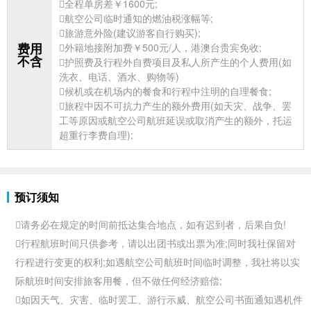
全程单房差￥1600元;
航空公司临时通知的燃油税涨幅等;

旅游意外险(建议游客自行购买);
费用
外籍地接附加费￥500元/人，
港澳台贵宾免收;
不含
护照费及行程外自费项目及私人所产生的个人费用(如
洗衣、电话、酒水、购物等)
候机或在机场内的餐食和行程中注明的自理餐食;
旅程中因不可抗力产生的额外费用(如天灾、战争、罢
工等原因或航空公司航班延误或取消产生的额外，托运
超重行李费自理);
预订须知
请务必在规定的时间前抵达集合地点，如有迟到者，后果自负!
行程航班时间只供参考，请以出团书或出票为准;同时我社保留对
行程进行变更的权利;如遇航空公司航班时间临时调整，我社将以实
际航班时间安排旅客用餐，但不做任何经济赔偿;
如因天气、灾害、临时罢工、游行示威、航空公司书面通知遇机件