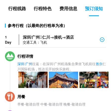
行程线路
行程特色
费用信息
预订须知
参考行程（以最终的行程单为准）
深圳/广州仁川→接机→酒店
1
Day
交通工具：飞机
行程详情
深圳
/
广州
往返：在深圳/广州机场集合乘坐飞机前往
首尔
仁
川国际机场，抵达后开始快乐旅程。
用餐
早餐-敬请自理 中餐-敬请自理 晚餐-敬请自理