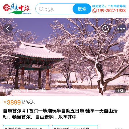
自游首尔 4 1 · 5天4晚
1
/3
3899
￥
起/成人
自游首尔 4 1首尔一地潮玩半自助五日游 独享一天自由活
动，畅游首尔、自由逛购，乐享其中
❀优质航班：
深圳/
广州直飞·正点航班·非廉价航空·保证游览时间充足;
❀精选酒店：全程4晚网评四钻酒店，特别安排2晚