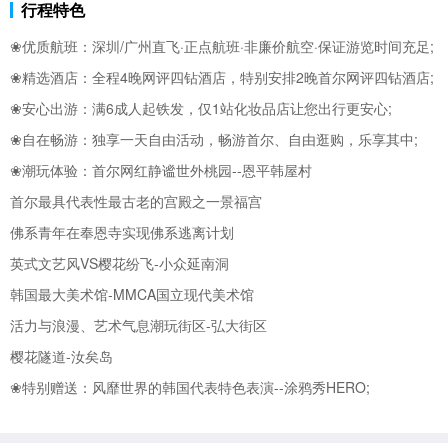
行程特色
❀优质航班：
深圳/
广州直飞·正点航班·非廉价航空·保证游览时间充足;
❀精选酒店：全程4晚网评四钻酒店，特别安排2晚
首尔网评四钻酒店;
❀安心出游：满6成人起铁发，仅1站化妆品店让您出行更安心;
❀自在畅游：独享一天自由活动，畅游首尔、自由逛购，乐享其中;
❀潮玩体验：首尔网红静谧世外桃园--恩平韩屋村
首尔最具代表性最古老的宫殿之一景福宫
佛系青年在奉恩寺实现佛系逃离计划
英式文艺风VS樱花纷飞-小众延南洞
韩国最大美术馆-MMCA国立现代美术馆
活力与浪漫、艺术气息潮玩街区-弘大街区
樱花隧道-汝矣岛
❀特别赠送：风靡世界的韩国代表特色表演--涂鸦秀HERO;