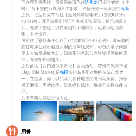
下办理登机手续，后搭乘航班飞往
济州岛
(飞行时间约 4 小
时)，放下您的行囊和凡尘俗事，准备开始一段浪漫的
海岛
之旅，抵达后乘车前往【涯月翰潭咖啡街】(游览时间约
40 分钟)，涯月咖啡街附近的海滩非常漂亮，拍照超级出
片，走累了您还可以在海边找个咖啡店，边看海边喝咖
啡，非常惬意。
后前往【彩虹海岸公路】(游览时间约 40 分钟)，道头洞的
彩虹海岸公路沿着道头洞的海岸线展开，彩色的墩子肉眼
望上去如童话般梦幻，治愈系的色彩加宫崎骏漫画般的天
空，随便拍拍都超美。
之后前往【西归浦偶来市场】自由活动，济州岛偶来市场
(Jeju Olle Market)是
韩国
济州岛最受欢迎的传统市场之
一，在这里，你可以品尝到各种地道的济州岛美食。推荐
橘子麻糬、黑猪肉串、汉拿峰柑橘汁。晚餐可选择在此自
理。
后乘车前往酒店办理入住。
用餐