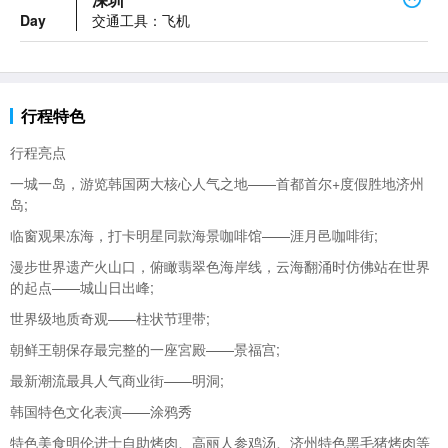
Day
交通工具：飞机
行程特色
行程亮点
一城一岛，游览
韩国两大核心人气之地——首都
首尔+度假胜地
济州
岛;
临窗观果冻海，打卡明星同款海景咖啡馆——涯月邑咖啡街;
漫步世界遗产火山口，俯瞰翡翠色海岸线，云海翻涌时仿佛站在世界
的起点——城山日出峰;
世界级地质奇观——柱状节理带;
朝鲜王朝保存最完整的一座宮殿——景福宫;
最新潮流最具人气商业街——明洞;
韩国特色文化表演——涂鸦秀
特色美食明伦进士自助烤肉、高丽人参鸡汤、济州特色黑毛猪烤肉等