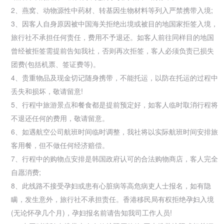
2、燕窝、动物源性中药材、转基因生物材料等列入严禁携带入境;
3、因客人自身原因被中国海关拒绝出境或被目的地国家拒签入境，
旅行社不承担任何责任，费用不予退还。如客人前往同样目的地国
曾经被拒签需提前告知我社，否则再次拒签，客人必须负责已损失
团费(包括机票、
签证费等)。
4、贵重物品及现金切记随身携带，不能托运，以防在托运的过程中
丢失和损坏，敬请留意!
5、行程中
旅游景点和餐食都是提前预定好，如客人临时取消行程将
不退还任何的费用，敬请留意。
6、如遇航空公司航班时间临时调整，我社将以实际航班时间安排旅
客用餐，但不做任何经济赔偿。
7、行程中的购物点安排是
韩国政府认可的合法购物商店，客人完全
自愿消费;
8、此线路不接受孕妇或患有心脏病等高危病吏人士报名，如有隐
瞒，发生意外，旅行社不承担责任。
香港移民局有权拒绝孕妇入境
(无论怀孕几个月)，孕妇报名前请告知我司工作人员!