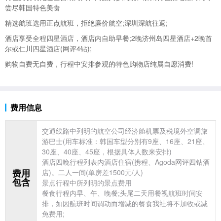
尝尽韩国特色美食
精选航班选用正点航班，拒绝廉价航空;
深圳深航往返;
酒店享受全程四星酒店，酒店内自助早餐;2晚济州岛四星酒店+2晚首
尔或仁川四星酒店(网评4钻);
购物自费无自费，行程中安排参观的特色购物店纯属自愿消费!
费用信息
交通线路中列明的航空公司经济舱机票及税境外空调
旅
游巴士(用车标准：
韩国车型分别有9座、16座、21座、
30座、40座、45座，根据具体人数来安排)
酒店四晚行程列表内酒店住宿(携程、Agoda网评四钻酒
费用
店)。二人一间(单房差1500元/人)
包含
景点行程中所列明的景点费用
餐食行程内早、午、晚餐;头尾二天用餐视航班时间安
排，如因航班时间调动而增减的餐食我社将不加收或减
免费用;