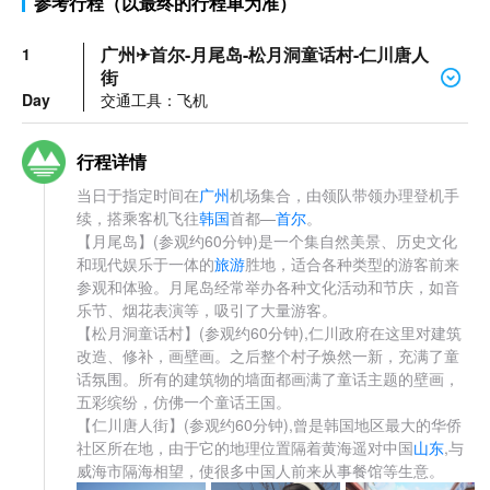
参考行程（以最终的行程单为准）
广州✈首尔-月尾岛-松月洞童话村-仁川唐人
1
街
Day
交通工具：飞机
行程详情
当日于指定时间在
广州
机场集合，由领队带领办理登机手
续，搭乘客机飞往
韩国
首都—
首尔
。
【月尾岛】(参观约60分钟)是一个集自然美景、历史文化
和现代娱乐于一体的
旅游
胜地，适合各种类型的游客前来
参观和体验。月尾岛经常举办各种文化活动和节庆，如音
乐节、烟花表演等，吸引了大量游客。
【松月洞童话村】(参观约60分钟),仁川政府在这里对建筑
改造、修补，画壁画。之后整个村子焕然一新，充满了童
话氛围。所有的建筑物的墙面都画满了童话主题的壁画，
五彩缤纷，仿佛一个童话王国。
【仁川唐人街】(参观约60分钟),曾是韩国地区最大的华侨
社区所在地，由于它的地理位置隔着黄海遥对中国
山东
,与
威海市隔海相望，使很多中国人前来从事餐馆等生意。