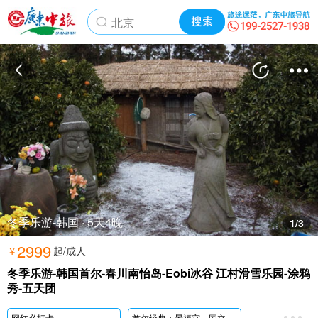
冬季乐游-韩国 · 5天4晚
1
/3
2999
￥
起/成人
冬季乐游-韩国首尔-春川南怡岛-Eobi冰谷 江村滑雪乐园-涂鸦
秀-五天团
网红必打卡
首尔经典：景福宫、国立民俗博物馆、静谧浪漫石村湖