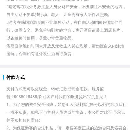
请游客在境外务必注意人身及财产安全，不要前往不安全的地方，
自由活动不要单独行动。老人、儿童需有家人陪伴及照顾;
游客在
韩国旅游期间不能单独活动，在自由活动时间必须结伴同
行，确保安全。避免单独到僻静地方，离开酒店请带上酒店名片，
以备迷路时使用，尽量少带贵重物品。
酒店游泳池如时间未开放及无救生人员在现场，请勿擅自入内泳池
游玩，否则如有意外发生须自行负责;
付款方式
支付方式您可以交现金、转帐汇款或现金汇款。服务监
督:19065018488,欢迎客户对我们的服务提出宝贵意见！
1、为了您的资金安全保障，如您汇入我社指定帐号以外的款项我社
一概不负责。如私下与客服人员达成的协议，本公司对此不 予承认
并不负担任何责任;
2、为保证游客的合法利益，请一定要签定正规的旅游合同及索要合