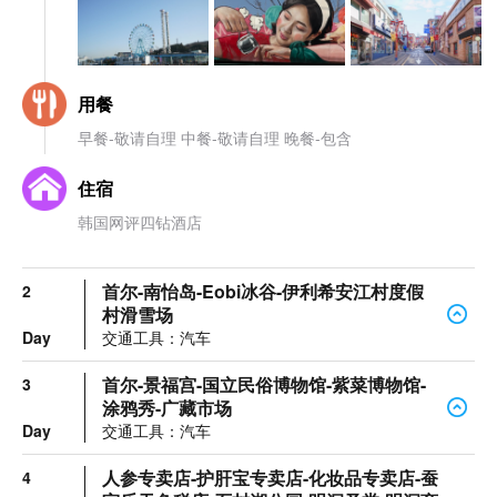
用餐
早餐-敬请自理 中餐-敬请自理 晚餐-包含
住宿
韩国网评四钻酒店
首尔-南怡岛-Eobi冰谷-伊利希安江村度假
2
村滑雪场
Day
交通工具：汽车
首尔-景福宫-国立民俗博物馆-紫菜博物馆-
3
涂鸦秀-广藏市场
Day
交通工具：汽车
人参专卖店-护肝宝专卖店-化妆品专卖店-蚕
4