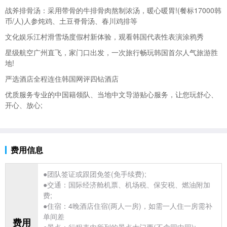
战斧排骨汤：采用带骨的牛排骨肉熬制浓汤，暖心暖胃!(餐标17000韩
币/人)人参炖鸡、土豆脊骨汤、春川鸡排等
文化娱乐江村滑雪场度假村新体验，观看
韩国代表性表演涂鸦秀
星级航空
广州直飞，家门口出发，一次
旅行畅玩韩国首尔人气
旅游胜
地!
严选酒店全程连住韩国网评四钻酒店
优质服务专业的中国籍领队、当地中文导游贴心服务，让您玩舒心、
开心、放心;
费用信息
●团队
签证或跟团免签(免手续费);
●交通：国际经济舱机票、机场税、保安税、燃油附加
费;
●住宿：4晚酒店住宿(两人一房)，如需一人住一房需补
单间差
费用
●景点：行程表内所列的景点大门票(不含园中园);