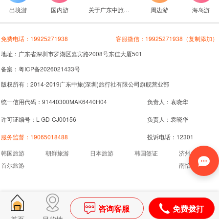
出境游
国内游
关于广东中旅旅行社
周边游
海岛游
免费电话：
19925271938
客服微信：
19925271938
（复制添加）
地址：广东省深圳市罗湖区嘉宾路2008号东佳大厦501
备案：粤ICP备2026021433号
版权所有：2014-2019广东中旅(深圳)旅行社有限公司旗舰营业部
统一信用代码：91440300MAK6440H04
负责人：袁晓华
许可证编号：L-GD-CJ00156
负责人：袁晓华
服务监督：
19065018488
投诉电话：12301
韩国旅游
朝鲜旅游
日本旅游
韩国签证
济州岛旅游
首尔旅游
南怡岛旅游
咨询客服
免费拨打