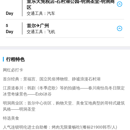
室乐天免税店-石村湖公园-明洞圣堂-明洞商
区
Day
交通工具：汽车
首尔✈广州
5
Day
交通工具：飞机
行程特色
网红必打卡
首尔经典：景福宫、国立民俗博物馆、静谧浪漫石村湖
江原道春川：韩剧《冬季恋歌》等的拍摄地——春川南怡岛冬日限定
冰雪奇缘景色——Eobi冰谷
明洞商业区：首尔中心街区，购物天堂、美食宝地典型的哥特式建筑
风格——明洞圣堂
特选美食
人气连锁明伦进士自助餐：烤肉无限量畅吃!(餐标21900韩币/人)