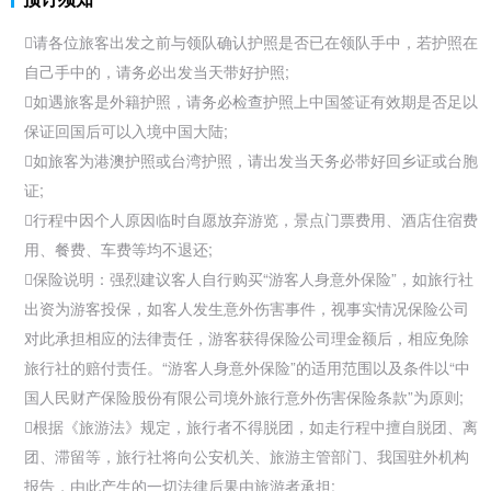
请各位旅客出发之前与领队确认护照是否已在领队手中，若护照在
自己手中的，请务必出发当天带好护照;
如遇旅客是外籍护照，请务必检查护照上中国
签证有效期是否足以
保证回国后可以入境中国大陆;
如旅客为
港澳护照或
台湾护照，请出发当天务必带好回乡证或台胞
证;
行程中因个人原因临时自愿放弃游览，景点门票费用、酒店住宿费
用、餐费、车费等均不退还;
保险说明：强烈建议客人自行购买“游客人身意外保险”，如
旅行社
出资为游客投保，如客人发生意外伤害事件，视事实情况保险公司
对此承担相应的法律责任，游客获得保险公司理金额后，相应免除
旅行社的赔付责任。“游客人身意外保险”的适用范围以及条件以“中
国人民财产保险股份有限公司境外旅行意外伤害保险条款”为原则;
根据《
旅游法》规定，旅行者不得脱团，如走行程中擅自脱团、离
团、滞留等，旅行社将向公安机关、旅游主管部门、我国驻外机构
报告，由此产生的一切法律后果由旅游者承担;