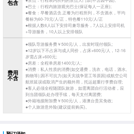
包含
●巴士：行程内
旅游观光巴士(保证每人一正座);
●餐食：早餐酒店含,正餐为行程所列，不含酒水，平均
餐标为60-70元/人/正，特色餐110元/人/正
●根据人数6人以下安排司兼导服务，7人以上安排司机
+导游服务，10人以上安排领队
●领队导游服务费￥500元/人，出发时现付领队;
●12岁以下不占床与成人同价，占床+600元/人，12-16
岁需占床+600元;
●房差：全程单房差1400元/人;
●消费：私人性质的消费(如交通费，洗衣，电话，酒水,
费用
购物等);因不可抗力(如天灾战争罢工等原因)或航空公司
不含
航班延误或取消产生的额外用，托运超重行李费自理;
●客人必须全程随团队
旅游，如需离团自行活动者，应
到当团领队处办理手续，每天支付离团费;
●外籍地接附加费￥500元/人，
港澳台贵宾免收;
●个人旅游意外险(建议提前购买)。
预订须知