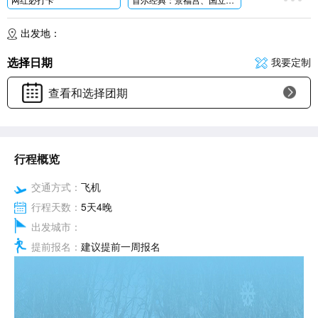
江原道春川：韩剧《冬季恋歌》等的拍摄地——春川南怡岛冬日限定冰雪奇缘景色——Eobi冰谷
明洞商业区：首尔中心街区，购物天堂、美食宝地典型的哥特式建筑风格——明洞圣堂
出发地：
特选美食
人气连锁明伦进士自助餐：烤肉无限量畅吃!(餐标21900韩币/人)
选择日期
我要定制
战斧排骨汤：采用带骨的牛排骨肉熬制浓汤，暖心暖胃!(餐标17000韩币/人)人参炖鸡、土豆脊骨汤、春川鸡排等
文化娱乐江村滑雪场度假村新体验，观看
韩国代
查看和选择团期
星级航空
广州直飞，家门口出发，一次
旅行畅玩韩国首尔人气
严选酒店全程连住韩国网评四钻酒店
旅游胜地!
优质服务专业的中国籍领队、当地中文导游贴心服务，让您玩舒心、开心、放心;
行程概览
交通方式：
飞机
行程天数：
5天4晚
出发城市：
提前报名：
建议提前一周报名