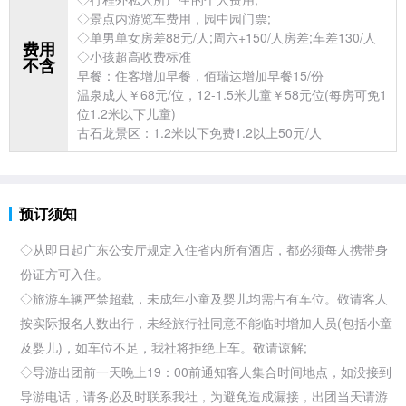
◇景点内游览车费用，园中园门票;
◇单男单女房差88元/人;周六+150/人房差;车差130/人
费用
◇小孩超高收费标准
不含
早餐：住客增加早餐，佰瑞达增加早餐15/份
温泉成人￥68元/位，12-1.5米儿童￥58元位(每房可免1
位1.2米以下儿童)
古石龙景区：1.2米以下免费1.2以上50元/人
预订须知
◇从即日起广东公安厅规定入住省内所有酒店，都必须每人携带身
份证方可入住。
◇
旅游车辆严禁超载，未成年小童及婴儿均需占有车位。敬请客人
按实际报名人数出行，未经
旅行社同意不能临时增加人员(包括小童
及婴儿)，如车位不足，我社将拒绝上车。敬请谅解;
◇导游出团前一天晚上19：00前通知客人集合时间地点，如没接到
导游电话，请务必及时联系我社，为避免造成漏接，出团当天请游