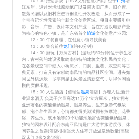
10：30 抵达参观【1978文创创意小镇】位于
广州
增
江东岸，通过对增城原糖纸厂以及周边旧厂房、旧仓库、
散落民居以及旧村庄进行创意性开发改造，从而形成了一
个带有记忆性元素的全新文化创意区域。项目主要吸引电
影、音乐、广告、设计等文创产业，旨在打造以电影产业
为核心的特色小镇，是广东省首个
旅游
文化创意产业园;
12：00 午餐自理，在创意小镇寻找美食·····
13：30 集合前往
龙门
(约40分钟)
14：00 游玩【万洞古村】(游玩约50分钟)位于养生谷
内，古村落的建设汲取岭南独特的建筑文化和民俗文化，
在各景观空间中嵌入小桥流水、门洞、里巷、灰空间等古
典元素，打造具有浓郁岭南风情的精品社区空间。进去如
同世外桃源般，尽享南昆山风景区清新空气，尽得休闲愉
悦的度假乐趣。
15：00 入住酒店【佰瑞达
温泉
酒店】办理入住;新开
业温泉酒店;负离子含量高达11万个/立方厘米，独立拥有
亚洲著名的碳酸氢钠温泉、温泉养生、生态旅游气氛浓
郁、泡个养生温泉，心情都变得美滋滋拥有按摩池、花香
浴、养生池、戏水池等20个功能泡池富含碳酸氢钠温泉，
独特的园林设计配合东南亚风情是广大游客旅游度假、休
闲养生之首选(酒店根据当天入住率开放温泉池数量)高级
双床(1.2米*2米*2张)