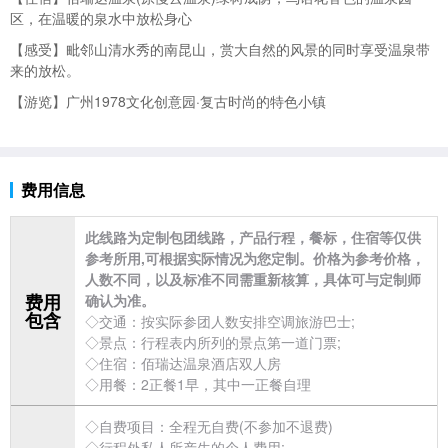
区，在温暖的泉水中放松身心
【感受】毗邻山清水秀的南昆山，赏大自然的风景的同时享受温泉带
来的放松。
【游览】
广州1978文化创意园·复古时尚的特色小镇
费用信息
此线路为定制包团线路，产品行程，餐标，住宿等仅供
参考所用,可根据实际情况为您定制。价格为参考价格，
人数不同，以及标准不同需重新核算，具体可与定制师
费用
确认为准。
包含
◇交通：按实际参团人数安排空调
旅游巴士;
◇景点：行程表内所列的景点第一道门票;
◇住宿：佰瑞达
温泉酒店双人房
◇用餐：2正餐1早，其中一正餐自理
◇自费项目：全程无自费(不参加不退费)
◇行程外私人所产生的个人费用;