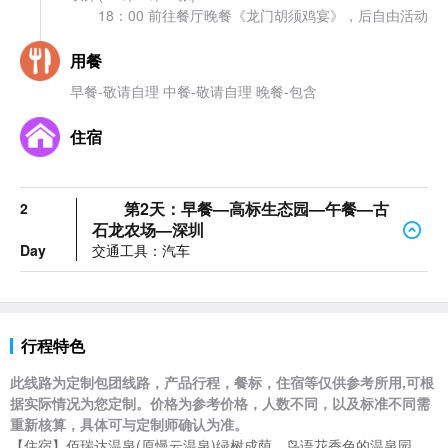
18：00 前往餐厅晚餐《龙门胡须鸡宴》，后自由活动
用餐
早餐-敬请自理 中餐-敬请自理 晚餐-包含
住宿
第2天：早餐—高标生态园—午餐—古
2
石龙农场—深圳
Day
交通工具：汽车
行程特色
此线路为定制包团线路，产品行程，餐标，住宿等仅供参考所用,可根
据实际情况为您定制。价格为参考价格，人数不同，以及标准不同需
重新核算，具体可与定制师确认为准。
【住宿】佰瑞达
温泉(原慢云温泉)绿树成荫，鸟语花香色的温泉园