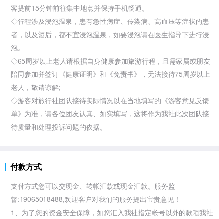
客提前15分钟前往集中地点并保持手机畅通。
◇行程涉及浸泡
温泉，患有急性病症、传染病、高血压等症状的患
者，以及酒后，都不宜浸泡温泉，如要浸泡请在医生指导下进行浸
泡。
◇65周岁以上老人请根据自身健康参加旅游行程，且需家属或朋友
陪同参加并签订《健康证明》和《免责书》，无法接待75周岁以上
老人，敬请谅解;
◇游客对旅行社团队接待实际情况以在当地填写的《游客意见反馈
单》为准，请各位团友认真、如实填写，这将作为我社此次团队接
待质量和处理投诉问题的依据。
付款方式
支付方式您可以交现金、转帐汇款或现金汇款。服务监
督:19065018488,欢迎客户对我们的服务提出宝贵意见！
1、为了您的资金安全保障，如您汇入我社指定帐号以外的款项我社