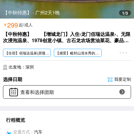
【中秋特惠】 · 广州2天1晚
1
/3
299
￥
起/成人
【中秋特惠】 【增城龙门】入住‹龙门佰瑞达温泉›、无限
次浸泡温泉、1978创意小镇、古石龙农场赏油菜花、豪品龙
门胡须鸡宴 天然特色自产农家宴2天
【住宿】佰瑞达
温泉(原慢云温泉)绿树成荫，鸟语花香色的温泉园区，在温暖的泉水中放松身心
【感受】毗邻山清水秀的南昆山，赏大自然的风景的同时享受温泉带来的放松。
【游览】
广州1978文化创意园·复古时尚的特色小镇
出发地：深圳
选择日期
我要定制
查看和选择团期
行程概览
交通方式：
汽车