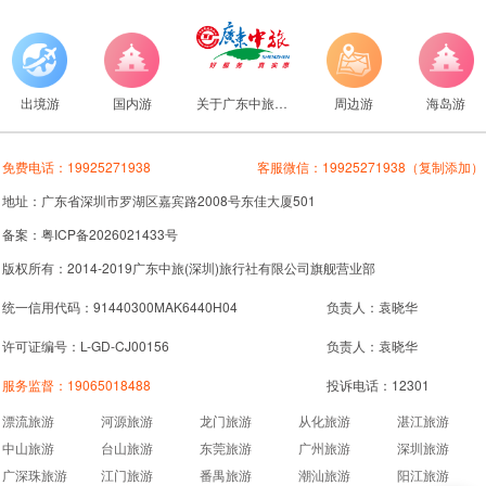
出境游
国内游
关于广东中旅旅行社
周边游
海岛游
免费电话：
19925271938
客服微信：
19925271938
（复制添加）
地址：广东省深圳市罗湖区嘉宾路2008号东佳大厦501
备案：粤ICP备2026021433号
版权所有：2014-2019广东中旅(深圳)旅行社有限公司旗舰营业部
统一信用代码：91440300MAK6440H04
负责人：袁晓华
许可证编号：L-GD-CJ00156
负责人：袁晓华
服务监督：
19065018488
投诉电话：12301
漂流旅游
河源旅游
龙门旅游
从化旅游
湛江旅游
中山旅游
台山旅游
东莞旅游
广州旅游
深圳旅游
广深珠旅游
江门旅游
番禺旅游
潮汕旅游
阳江旅游