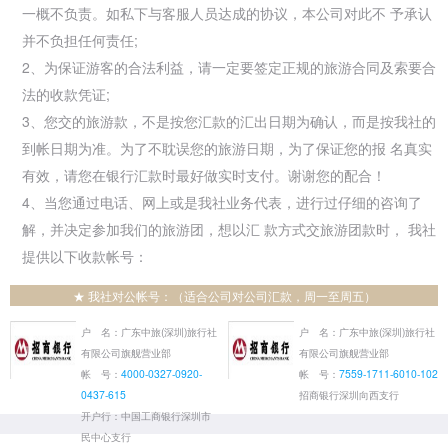
一概不负责。如私下与客服人员达成的协议，本公司对此不 予承认
并不负担任何责任;
2、为保证游客的合法利益，请一定要签定正规的旅游合同及索要合
法的收款凭证;
3、您交的旅游款，不是按您汇款的汇出日期为确认，而是按我社的
到帐日期为准。为了不耽误您的旅游日期，为了保证您的报 名真实
有效，请您在银行汇款时最好做实时支付。谢谢您的配合！
4、当您通过电话、网上或是我社业务代表，进行过仔细的咨询了
解，并决定参加我们的旅游团，想以汇 款方式交旅游团款时， 我社
提供以下收款帐号：
★ 我社对公帐号：（适合公司对公司汇款，周一至周五）
户 名：广东中旅(深圳)旅行社
户 名：广东中旅(深圳)旅行社
有限公司旗舰营业部
有限公司旗舰营业部
帐 号：
4000-0327-0920-
帐 号：
7559-1711-6010-102
0437-615
招商银行深圳向西支行
开户行：中国工商银行深圳市
民中心支行