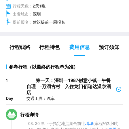
行程天数：
2天1晚
出发城市：
深圳
提前报名：
建议提前一周报名
行程线路
行程特色
费用信息
预订须知
参考行程（以最终的行程单为准）
第一天：深圳—1987创意小镇—午餐
1
自理—-万洞古村—入住龙门佰瑞达温泉酒
店
Day
交通工具：汽车
行程详情
08: 30 早上于指定地点集合前往
增城
(车程约2小时)