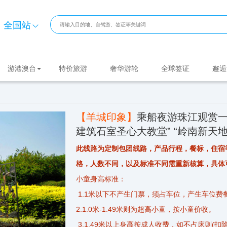
全国站
游港澳台
特价旅游
奢华游轮
全球签证
邂逅
【羊城印象】
乘船夜游珠江观赏一
建筑石室圣心大教堂” “岭南新天
此线路为定制包团线路，产品行程，餐标，住宿
格，人数不同，以及标准不同需重新核算，具体
小童身高标准：
1.1米以下不产生门票，须占车位，产生车位费
2.1.0米-1.49米则为超高小童，按小童价收。
3.1.49米以上身高按成人收费，如不占床则(