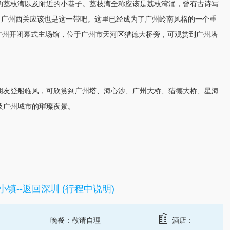
的荔枝湾以及附近的小巷子。荔枝湾全称应该是荔枝湾涌，曾有古诗写
。广州西关应该也是这一带吧。这里已经成为了广州岭南风格的一个重
年广州开闭幕式主场馆，位于广州市天河区猎德大桥旁，可观赏到广州塔
朋友登船临风，可欣赏到广州塔、海心沙、广州大桥、猎德大桥、星海
及广州城市的璀璨夜景。
小镇--返回深圳 (行程中说明)
晚餐：敬请自理
酒店：