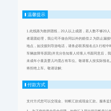
温馨提示
1.此线路为散拼团线，20人以上成团，若人数不够20
者退团处理，我公司不做合同以外的赔偿;2.为防止漏
地点，如没接到导游电话，请务必联系报名点3.行程中
车辆故障等原因)并充分告知客人经客人书面同意后，我
未成年小童及婴儿均需占有车位。敬请客人按实际报名
将拒绝上车。敬请谅解;
付款方式
支付方式您可以交现金、转帐汇款或现金汇款。服务监督:0