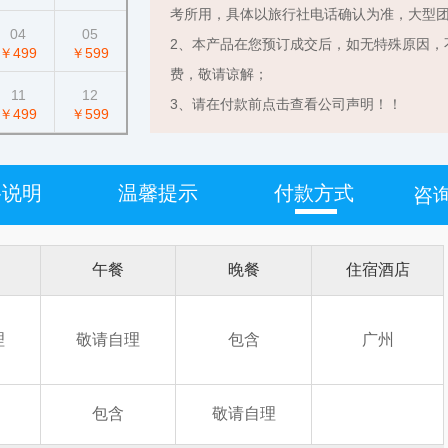
考所用，具体以旅行社电话确认为准，大型
04
05
2、本产品在您预订成交后，如无特殊原因，
￥499
￥599
费，敬请谅解；
11
12
3、请在付款前点击查看公司声明！！
￥499
￥599
格说明
温馨提示
付款方式
咨询
午餐
晚餐
住宿酒店
理
敬请自理
包含
广州
包含
敬请自理