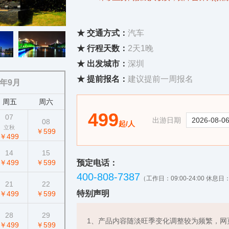
★ 交通方式：
汽车
★ 行程天数：
2天1晚
★ 出发城市：
深圳
★ 提前报名：
建议提前一周报名
6年9月
周五
周六
499
07
出游日期
08
起/人
立秋
￥599
￥499
14
15
￥499
￥599
预定电话：
400-808-7387
（工作日：09:00-24:00 休息日：0
21
22
特别声明
￥499
￥599
28
29
1、产品内容随淡旺季变化调整较为频繁，网
￥499
￥599