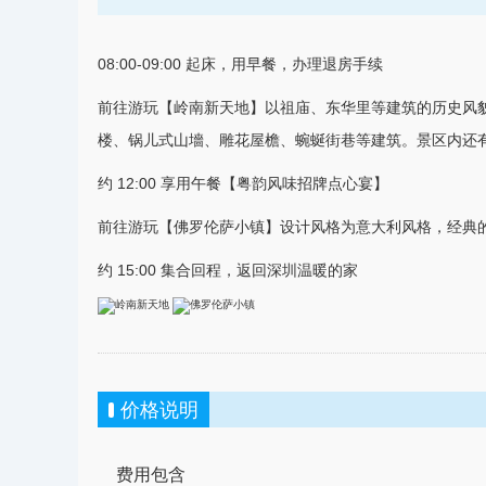
08:00-09:00 起床，用早餐，办理退房手续
前往游玩【岭南新天地】以祖庙、东华里等建筑的历史风
楼、锅儿式山墻、雕花屋檐、蜿蜒街巷等建筑。景区内还
约 12:00 享用午餐【粤韵风味招牌点心宴】
前往游玩【佛罗伦萨小镇】设计风格为
意大利
风格，经典
约 15:00 集合回程，返回
深圳
温暖的家
价格说明
费用包含