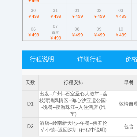
￥499
30
31
01
02
03
￥499
￥499
￥499
￥499
￥499
07
06
08
09
10
白露
￥499
￥499
￥499
￥499
￥499
行程说明
详细行程
价
天数
行程安排
早餐
出发--广州--石室圣心大教堂--荔
枝湾涌风情区--海心沙亚运公园-
D1
敬请自
-晚餐--夜游珠江--入住酒店 (汽
车)
酒店--岭南新天地--午餐--佛罗伦
D2
包含
萨小镇--返回深圳 (行程中说明)