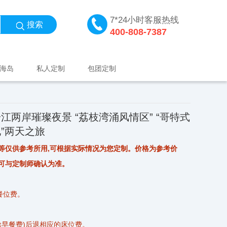
7*24小时客服热线
搜索
400-808-7387
海岛
私人定制
包团定制
江两岸璀璨夜景 “荔枝湾涌风情区” “哥特式
地”两天之旅
等仅供参考所用,可根据实际情况为您定制。价格为参考价
可与定制师确认为准。
餐位费。
扣除早餐费)后退相应的床位费。