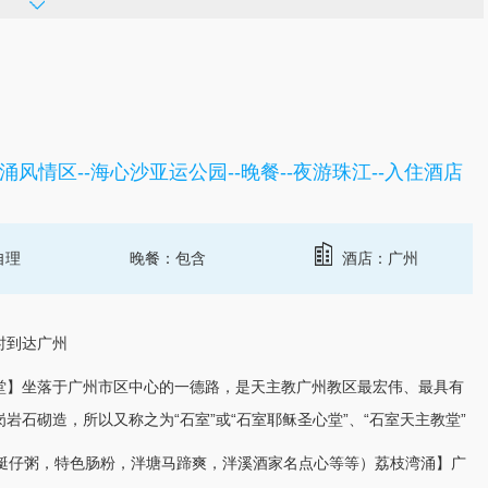
湾涌风情区--海心沙亚运公园--晚餐--夜游珠江--入住酒店
自理
晚餐：包含
酒店：广州
小时到达
广州
堂】坐落于广州市区中心的一德路，是天主教广州教区最宏伟、最具有
石砌造，所以又称之为“石室”或“石室耶稣圣心堂”、“石室天主教堂”
例如艇仔粥，特色肠粉，泮塘马蹄爽，泮溪酒家名点心等等）荔枝湾涌】广