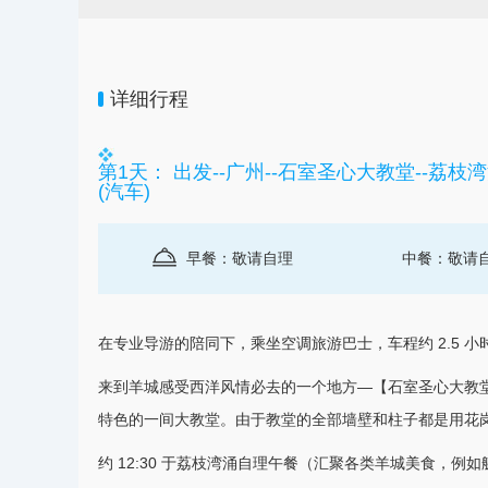
详细行程
第1天： 出发--广州--石室圣心大教堂--荔枝
(汽车)
早餐：敬请自理
中餐：敬请
在专业导游的陪同下，乘坐空调
旅游
巴士，车程约 2.5 
来到羊城感受西洋风情必去的一个地方—【石室圣心大教
特色的一间大教堂。由于教堂的全部墙壁和柱子都是用花岗岩
约 12:30 于荔枝湾涌自理午餐（汇聚各类羊城美食，