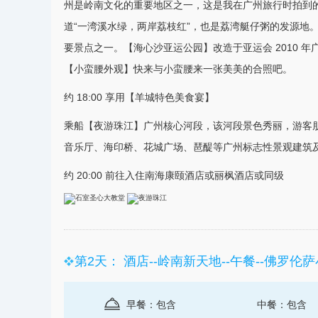
州是岭南文化的重要地区之一，这是我在广州
旅行
时拍到
道“一湾溪水绿，两岸荔枝红”，也是荔湾艇仔粥的发源地
要景点之一。【海心沙亚运公园】改造于亚运会 2010 
【小蛮腰外观】快来与小蛮腰来一张美美的合照吧。
约 18:00 享用【羊城特色美食宴】
乘船【夜游珠江】广州核心河段，该河段景色秀丽，游客
音乐厅、海印桥、花城广场、琶醍等广州标志性景观建筑
约 20:00 前往入住南海康颐酒店或丽枫酒店或同级
第2天： 酒店--岭南新天地--午餐--佛罗伦萨
早餐：包含
中餐：包含