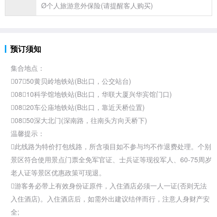
Ø个人
旅游意外保险(请提醒客人购买)
预订须知
集合地点：
07：50黄贝岭地铁站(B出口，公交站台)
08：10科学馆地铁站(B出口，华联大厦兴华宾馆门口)
08：20车公庙地铁站(B出口，靠近天桥位置)
08：50深大北门(深南路，往南头方向天桥下)
温馨提示：
此线路为特价打包线路，所含项目如不参与均不作退费处理。个别
景区符合使用景点门票全免军官证、士兵证等现役军人、60-75周岁
老人证等景区优惠政策可现退。
游客务必带上有效身份证原件，入住酒店必须一人一证(否则无法
入住酒店)。入住酒店后，如需外出建议结伴而行，注意人身财产安
全;