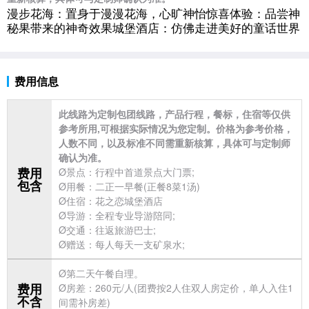
漫步花海：置身于漫漫花海，心旷神怡惊喜体验：品尝神
秘果带来的神奇效果城堡酒店：仿佛走进美好的童话世界
费用信息
此线路为定制包团线路，产品行程，餐标，住宿等仅供
参考所用,可根据实际情况为您定制。价格为参考价格，
人数不同，以及标准不同需重新核算，具体可与定制师
确认为准。
费用
Ø景点：行程中首道景点大门票;
包含
Ø用餐：二正一早餐(正餐8菜1汤)
Ø住宿：花之恋城堡酒店
Ø导游：全程专业导游陪同;
Ø交通：往返
旅游巴士;
Ø赠送：每人每天一支矿泉水;
Ø第二天午餐自理。
费用
Ø房差：260元/人(团费按2人住双人房定价，单人入住1
不含
间需补房差)