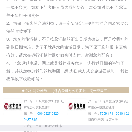
一概不负责。如私下与客服人员达成的协议，本公司对此不 予承认
并不负担任何责任;
2、为保证游客的合法利益，请一定要签定正规的旅游合同及索要合
法的收款凭证;
3、您交的旅游款，不是按您汇款的汇出日期为确认，而是按我社的
到帐日期为准。为了不耽误您的旅游日期，为了保证您的报 名真实
有效，请您在银行汇款时最好做实时支付。谢谢您的配合！
4、当您通过电话、网上或是我社业务代表，进行过仔细的咨询了
解，并决定参加我们的旅游团，想以汇 款方式交旅游团款时， 我社
提供以下收款帐号：
★ 我社对公帐号：（适合公司对公司汇款，周一至周五）
户 名：广东中旅(深圳)旅行社
户 名：广东中旅(深圳)旅行社
有限公司旗舰营业部
有限公司旗舰营业部
帐 号：
4000-0327-0920-
帐 号：
7559-1711-6010-102
0437-615
招商银行深圳向西支行
开户行：中国工商银行深圳市
民中心支行