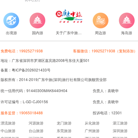
出境游
国内游
关于广东中旅旅行社
周边游
海岛游
免费电话：
19925271938
客服微信：
19925271938
（复制添加）
地址：广东省深圳市罗湖区嘉宾路2008号东佳大厦501
备案：粤ICP备2026021433号
版权所有：2014-2019广东中旅(深圳)旅行社有限公司旗舰营业部
统一信用代码：91440300MAK6440H04
负责人：袁晓华
许可证编号：L-GD-CJ00156
负责人：袁晓华
服务监督：
19065018488
投诉电话：12301
漂流旅游
河源旅游
龙门旅游
从化旅游
湛江旅游
中山旅游
台山旅游
东莞旅游
广州旅游
深圳旅游