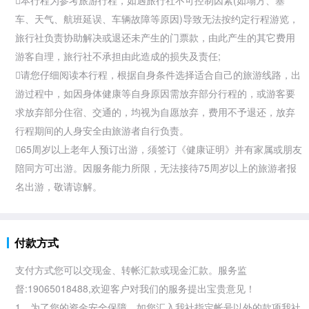
本行程为参考旅游行程，如遇旅行社不可控制因素(如塌方、塞
车、天气、航班延误、车辆故障等原因)导致无法按约定行程游览，
旅行社负责协助解决或退还未产生的门票款，由此产生的其它费用
游客自理，旅行社不承担由此造成的损失及责任;
请您仔细阅读本行程，根据自身条件选择适合自己的旅游线路，出
游过程中，如因身体健康等自身原因需放弃部分行程的，或游客要
求放弃部分住宿、交通的，均视为自愿放弃，费用不予退还，放弃
行程期间的人身安全由旅游者自行负责。
65周岁以上老年人预订出游，须签订《健康证明》并有家属或朋友
陪同方可出游。因服务能力所限，无法接待75周岁以上的旅游者报
名出游，敬请谅解。
付款方式
支付方式您可以交现金、转帐汇款或现金汇款。服务监
督:19065018488,欢迎客户对我们的服务提出宝贵意见！
1、为了您的资金安全保障，如您汇入我社指定帐号以外的款项我社