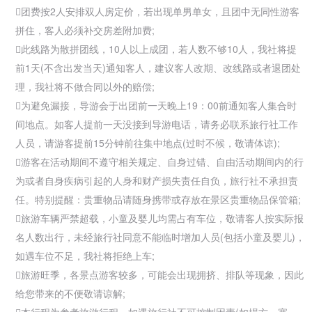
团费按2人安排双人房定价，若出现单男单女，且团中无同性游客
拼住，客人必须补交房差附加费;
此线路为散拼团线，10人以上成团，若人数不够10人，我社将提
前1天(不含出发当天)通知客人，建议客人改期、改线路或者退团处
理，我社将不做合同以外的赔偿;
为避免漏接，导游会于出团前一天晚上19：00前通知客人集合时
间地点。如客人提前一天没接到导游电话，请务必联系
旅行社工作
人员，请游客提前15分钟前往集中地点(过时不候，敬请体谅);
游客在活动期间不遵守相关规定、自身过错、自由活动期间内的行
为或者自身疾病引起的人身和财产损失责任自负，旅行社不承担责
任。特别提醒：贵重物品请随身携带或存放在景区贵重物品保管箱;

旅游车辆严禁超载，小童及婴儿均需占有车位，敬请客人按实际报
名人数出行，未经旅行社同意不能临时增加人员(包括小童及婴儿)，
如遇车位不足，我社将拒绝上车;
旅游旺季，各景点游客较多，可能会出现拥挤、排队等现象，因此
给您带来的不便敬请谅解;