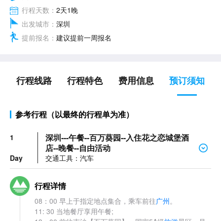
行程天数：
2天1晚
出发城市：
深圳
提前报名：
建议提前一周报名
行程线路
行程特色
费用信息
预订须知
参考行程（以最终的行程单为准）
深圳---午餐--百万葵园--入住花之恋城堡酒
1
店--晚餐--自由活动
Day
交通工具：汽车
行程详情
08：00 早上于指定地点集合，乘车前往
广州
。
11: 30 当地餐厅享用午餐;