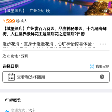
【城堡酒店】 · 广州2天1晚
1
/3
599
￥
起/成人
【城堡酒店】广州赏百万葵园、品尝神秘果园、十九涌海鲜
街、入住世界级鲜花主题酒店花之恋酒店2日游
漫步花海：置身于漫漫花海，心旷神怡惊喜体验：
品尝神秘果带来的神奇效果城堡酒店：仿佛走进美
好的童话世界
出发地：深圳
选择日期
我要定制
查看和选择团期
行程概览
交通方式：
汽车