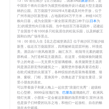
13：00 前往南沙【百万葵园】，国家5A级
旅游
景区，是
中国首个将向日葵作为观赏性植物并设计成超大型主题园
林的公园。百万葵园于2002年4月建成及对外开放，位于
广州市南沙区新垦镇，占地面积26万平方米，种植100万
株向日葵，成为全国第一家全部采用进口种子(以
日本
为
主)的观赏性向日葵乐园。当中包括百万葵花园外，还建起
了全国首个有1000多只松鼠居住的松鼠乐园，以及蚂蚁王
国和白鸽广场等景点。
16：00 前往入住【花之恋城堡酒店】位于南沙区万顷沙镇
新垦，临近百万葵园景区，四周被鲜花层层环抱，环境优
美。酒店由11座风格迥异，融汇东方、欧陆等元素的建筑
群构成，为打造鲜花主题酒店。在这里，你能体验到建筑
学上的奇迹——无支撑大堂玻璃楼梯。各类黛斯堡主题房
间是酒店群宏伟的建筑之一，黛斯堡外形极具童话色彩，
在欧式城堡的尖屋顶下，各种缤纷的色彩装饰着屋檐、墙
体、窗棂、门框，置身其中，仿佛走进了安徒生童话，深
受小朋友的喜欢。
可以带着孩子和家人晚上一起欣赏“浪漫灯光秀”：超级粉
红心型桥、9999朵玫瑰灯海、
巴厘岛
玻璃婚礼厅、欧洲风
情灯光展，小朋友一定会被这新颖的场景所吸引;室外泳池
也是孩子们钟爱的玩乐之地，和他们一起放松、自在的畅
游在水中嬉戏。