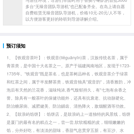
多台“无噪音团队导游机”也已配备齐全。在岛上请自愿
自费租赁无噪音团队导游机，价格10元-20元/人不等，
以方便游客更好的聆听到导游讲解介绍。
预订须知
1、【铁观音茶叶】：铁观音(tiěguānyīn)茶，汉族传统名茶，属于
青茶类，是中国十大名茶之一。原产于
福建闽南地区，发现于1723-
1735年。"铁观音"既是茶名，也是茶树品种名，铁观音茶介于绿茶
和红茶之间，属于半发酵茶类，铁观音独具"观音韵"，清香雅韵，冲
泡后有天然的兰花香，滋味纯浓,香气馥郁持久，有"七泡有余香之
誉。除具有一般茶叶的保健功能外，还具有抗衰老、抗动脉硬化、
防治糖尿病、减肥健美、防治龋齿、清热降火，敌烟醒酒等功效。
2、【鼓浪屿馅饼】：馅饼店，是鼓浪屿上一道独特的风景线，馅饼
是
厦门的最有名的糕点之一，尝一尝,软软糯糯的皮，细细嫩嫩的
馅，分外好吃，有淡淡的甜味，香甜气息贯穿五脏，有豆沙、水