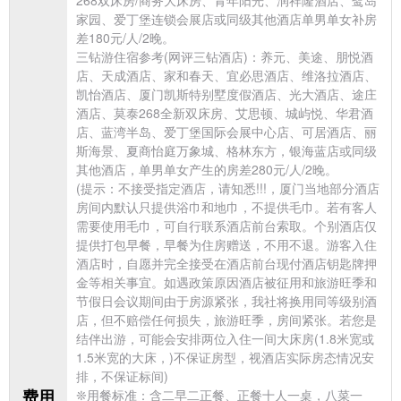
家园、爱丁堡连锁会展店或同级其他酒店单男单女补房
差180元/人/2晚。
三钻游住宿参考(网评三钻酒店)：养元、美途、朋悦酒
店、天成酒店、家和春天、宜必思酒店、维洛拉酒店、
凯怡酒店、厦门凯斯特别墅度假酒店、光大酒店、途庄
酒店、莫泰268全新双床房、艾思顿、城屿悦、华君酒
店、蓝湾半岛、爱丁堡国际会展中心店、可居酒店、丽
斯海景、夏商怡庭万象城、格林东方，银海蓝店或同级
其他酒店，单男单女产生的房差280元/人/2晚。
(提示：不接受指定酒店，请知悉!!!，厦门当地部分酒店
房间内默认只提供浴巾和地巾，不提供毛巾。若有客人
需要使用毛巾，可自行联系酒店前台索取。个别酒店仅
提供打包早餐，早餐为住房赠送，不用不退。游客入住
酒店时，自愿并完全接受在酒店前台现付酒店钥匙牌押
金等相关事宜。如遇政策原因酒店被征用和
旅游旺季和
节假日会议期间由于房源紧张，我社将换用同等级别酒
店，但不赔偿任何损失，旅游旺季，房间紧张。若您是
结伴出游，可能会安排两位入住一间大床房(1.8米宽或
1.5米宽的大床，)不保证房型，视酒店实际房态情况安
排，不保证标间)
费用
❊用餐标准：含二早二正餐、正餐十人一桌，八菜一