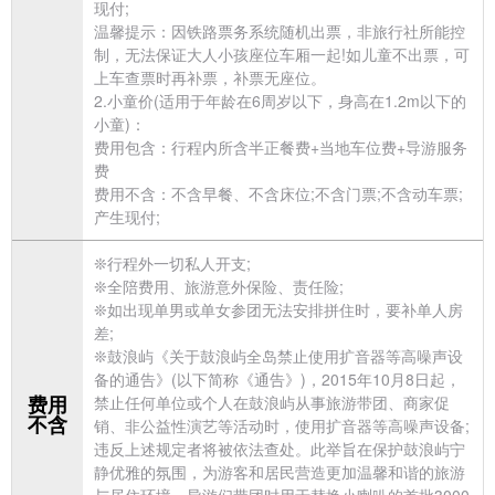
现付;
温馨提示：因铁路票务系统随机出票，非旅行社所能控
制，无法保证大人小孩座位车厢一起!如儿童不出票，可
上车查票时再补票，补票无座位。
2.小童价(适用于年龄在6周岁以下，身高在1.2m以下的
小童)：
费用包含：行程内所含半正餐费+当地车位费+导游服务
费
费用不含：不含早餐、不含床位;不含门票;不含动车票;
产生现付;
❊行程外一切私人开支;
❊全陪费用、
旅游意外保险、责任险;
❊如出现单男或单女参团无法安排拼住时，要补单人房
差;
❊鼓浪屿《关于鼓浪屿全岛禁止使用扩音器等高噪声设
备的通告》(以下简称《通告》)，2015年10月8日起，
费用
禁止任何单位或个人在鼓浪屿从事旅游带团、商家促
不含
销、非公益性演艺等活动时，使用扩音器等高噪声设备;
违反上述规定者将被依法查处。此举旨在保护鼓浪屿宁
静优雅的氛围，为游客和居民营造更加温馨和谐的旅游
与居住环境，导游们带团时用于替换小喇叭的首批3000