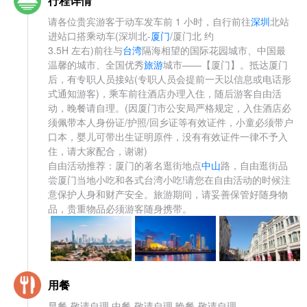
行程详情
请各位贵宾游客于动车发车前 1 小时，自行前往
深圳
北站
进站口搭乘动车(深圳北-
厦门
/厦门北 约
3.5H 左右)前往与
台湾
隔海相望的国际花园城市、中国最
温馨的城市、全国优秀
旅游
城市——【厦门】。抵达厦门
后，有专职人员接站(专职人员会提前一天以信息或电话形
式通知游客)，乘车前往酒店办理入住，随后游客自由活
动，晚餐请自理。(因厦门市公安局严格规定，入住酒店必
须佩带本人身份证/护照/回乡证等有效证件，小童必须带户
口本，婴儿可带出生证明原件，没有有效证件一律不予入
住，请大家配合，谢谢)
自由活动推荐：厦门的著名逛街地点
中山
路，自由逛街品
尝厦门当地小吃和各式台湾小吃!请您在自由活动的时候注
意保护人身和财产安全。旅游期间，请妥善保管好随身物
品，贵重物品必须游客随身携带。
用餐
早餐-敬请自理 中餐-敬请自理 晚餐-敬请自理