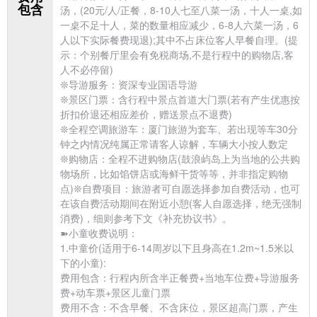
包含
汤，(20元/人/正餐，8-10人七至八菜一汤，十人一桌,如
一桌不足十人，菜的数量相应减少，6-8人六菜一汤，6
人以下实际餐费现退);其中不占床位客人早餐自理。(提
示：个别餐厅里会有免税商场,不是行程中的购物店,客
人不必停留)
❊导游服务：资深专业国语导游
❊景区门票：含行程中景点首道大门票(若有产生优惠按
折扣价退还相应差价，赠送景点不退费)
❊全程空调旅游车：厦门旅游为套车、若出现等车30分
钟之内情况纯属正常请客人谅解，车辆大小按人数定
❊购物店：全程不进购物店(鼓浪屿岛上为当地的公共购
物场所，比如馅饼店或海鲜干货等等，并非指定购物
点)❊自费项目：旅游者可自愿选择参加自费活动，也可
在该自费活动期间在附近小憩(客人自愿选择，绝无强制
消费)，细则参考下文《补充协议书》。
➽小童收费说明：
1.中童价(适用于6-14周岁以下且身高在1.2m~1.5米以
下的小童):
费用包含：行程内所含半正餐费+当地车位费+导游服务
费+动车票+景区儿童门票
费用不含：不含早餐、不含床位，景区超高门票，产生