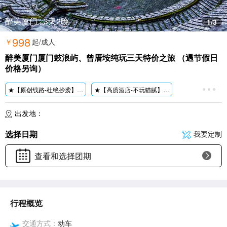
醉美厦门 · 3天2晚
1
/3
998
￥
起/成人
醉美厦门厦门鼓浪屿、曾厝垵纯玩三天特价之旅 （遇节假日
价格另询）
★【原创线路-杜绝抄袭】原创产品、全程指定优势资源，线路可以模仿，质量不可复制!
★【高质酒店-不玩猫腻】高品酒店，拒绝猫腻，给您想要的放心!
★【优质服务-明星导游】优选导游带团，全年0投诉率，好评率高达99%，微笑贴心!
★【精华景点-毫无遗憾】岛内必游，精华体验，全部涵盖!
出发地：
选择日期
我要定制
查看和选择团期
行程概览
交通方式：
动车