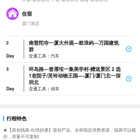
住宿
厦门酒店
南普陀寺一厦大外观—鼓浪屿—万国建筑
2
群
Day
交通工具：汽车
环岛路—曾厝垵一集美学村-赠送景区 2 选
3
1老院子/灵玲动物王国-—厦门/厦门北一深
圳北
Day
交通工具：动车
行程特色
★【原创线路-杜绝抄袭】原创产品、全程指定优势资源，线路可以模
仿，质量不可复制!