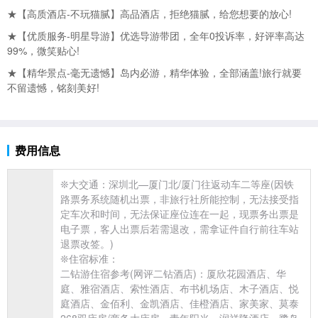
★【高质酒店-不玩猫腻】高品酒店，拒绝猫腻，给您想要的放心!
★【优质服务-明星导游】优选导游带团，全年0投诉率，好评率高达
99%，微笑贴心!
★【精华景点-毫无遗憾】岛内必游，精华体验，全部涵盖!
旅行就要
不留遗憾，铭刻美好!
费用信息
❊大交通：
深圳北—
厦门北/厦门往返动车二等座(因铁
路票务系统随机出票，非
旅行社所能控制，无法接受指
定车次和时间，无法保证座位连在一起，现票务出票是
电子票，客人出票后若需退改，需拿证件自行前往车站
退票改签。)
❊住宿标准：
二钻游住宿参考(网评二钻酒店)：厦欣花园酒店、华
庭、雅宿酒店、索性酒店、布书机场店、木子酒店、悦
庭酒店、金佰利、金凯酒店、佳橙酒店、家美家、莫泰
268双床房/商务大床房、青年阳光、润祥隆酒店、鹭岛