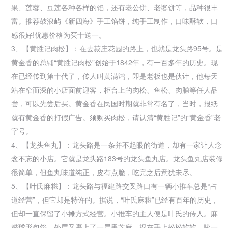
果、莲蓉、豆莲各种各样的馅，还有老公饼、老婆饼等，品种很丰
富。推荐鼓浪屿《新四海》手工馅饼，纯手工制作，口味酥软，口
感很好!优惠价格为买十送一。
3、【黄胜记肉松】：在去菽庄花园的路上，也就是龙头路95号。是
黄金香的总铺“黄胜记肉松”创始于1842年，有一百多年的历史。现
在已经传到第十代了，传人叫黄满鸿，即是老板也是伙计，他每天
站在窄而深的小店面前迎客，柜台上的肉松、鱼松、肉脯等任人品
尝，可以先尝后买。黄金香在民国时期就非常有名了，当时，报纸
就有黄金香的打假广告。须购买肉松，请认清“黄胜记”的“黄金香”老
字号。
4、【龙头鱼丸】：龙头路是一条并不起眼的街道，却有一家让人念
念不忘的小店。它就是龙头路183号的龙头鱼丸店。龙头鱼丸店装修
很简单，但鱼丸味道纯正，皮有点脆，吃完之后意犹未尽。
5、【叶氏麻糍】：龙头路与福建路交叉路口有一辆小推车总是“占
道经营”，但它却是特许的。据说，“叶氏麻糍”已经有百年的历史，
但却一直保留了小摊方式经营。小推车的主人便是叶氏的传人。麻
糍球形包馅，外层又裹上了一层黑芝麻，捏在手上松松软软，咬一