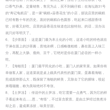
口香气扑鼻。定量销售，售完为止，买不到碗仔糕：在海坛路31号
的“寿记龟糕店”，是一家“碗糕+蒜香花生”的小店，据说店里的碗糕
已经有数十年的历史。蒸好的碗糕白色圆形，吃起来口感甜香绵
软，好看又好吃。店里的蒜香花生味道也比较特别。的话，没办法
就只好等明天了。
6、【沙茶面】：这是厦门最为本土化的小吃，这道小吃的特色就在
于淋在面上的沙茶酱，质地浓稠，口感略微粗糙，裹在面上入味三
分，再配上大肠、瘦肉、豆干，它绝对是你在厦门必尝的一样小
吃。
7、【海蛎煎】：厦门最平民化的小吃，厦门人的家常菜。如果你有
幸做客人家，这道菜就是桌上颇具代表性的厦门菜。蛋裹着海蛎，
煎成面饼那么大，既保留了海蛎的鲜美，又除去了它的腥味，咬起
来嘎嘣脆，称为美味绝对不夸张。
8、【土笋冻】：传说中的土笋冻，吃它需要一点勇气，因为它的样
子看起来有点......恩，“奇怪”，不过富含胶质。是由土笋经过熬煮冷
却之后，凝成果冻状，味美甘甜。