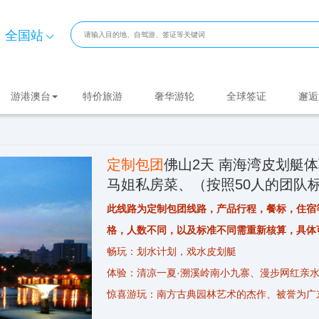
全国站
游港澳台
特价旅游
奢华游轮
全球签证
邂逅
定制包团
佛山2天 南海湾皮划艇
马姐私房菜、（按照50人的团队
此线路为定制包团线路，产品行程，餐标，住宿
格，人数不同，以及标准不同需重新核算，具体
畅玩：划水计划，戏水皮划艇
体验：清凉一夏·溯溪岭南小九寨、漫步网红亲水
惊喜游玩：南方古典园林艺术的杰作、被誉为广