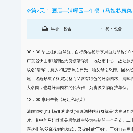
第2天： 酒店—清晖园—午餐（马姐私房菜）
早餐：包含
中餐：包含
08：30 早上睡到自然醒，自行前往餐厅享用自助早餐;
广东省
佛山
市顺德区大良镇清晖路，地处市中心，故址原
取名“清晖”，意为和煦普照之日光，喻父母之恩德。园林
建，逐渐形成了格局完整而又富有特色的岭南园林。清晖
大名园，也是岭南园林的代表作，为省级文物保护单位。
12：00 享用午餐《马姐私房菜》;
清珲酒楼(也叫马姐私房菜)清珲酒楼的前身就是“大良马
片。其中的马姐菜算是顺德菜中较为特别的一个分支。二十
喜欢扎单/双麻花辫的发式，又被叫做“孖姐”。孖姐们在