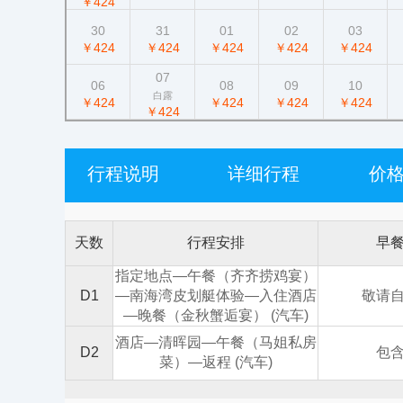
￥424
30
31
01
02
03
￥424
￥424
￥424
￥424
￥424
07
06
08
09
10
白露
￥424
￥424
￥424
￥424
￥424
行程说明
详细行程
价
天数
行程安排
早
指定地点—午餐（齐齐捞鸡宴）
D1
—南海湾皮划艇体验—入住酒店
敬请
—晚餐（金秋蟹逅宴） (汽车)
酒店—清晖园—午餐（马姐私房
D2
包
菜）—返程 (汽车)