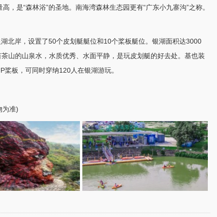
高，是“森林浴”的圣地。南海湾森林生态园更有“广东小
九寨沟
”之称。
银
湖北
岸，设置了50个皮划艇艇位和10个桨板艇位。银湖面积达3000
万亩茶山的山泉水，水质优秀、水面平静，是玩皮划艇的好去处。基也装
UP桨板，可同时穿纳120人在银湖游玩。
物为准)