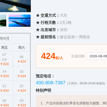
★ 交通方式：
汽车
★ 行程天数：
2天1晚
★ 出发城市：
深圳
★ 提前报名：
建议提前一周报名
6年9月
周五
周六
424
07
出游日期
08
起/人
立秋
￥424
￥424
14
15
￥424
￥424
预定电话：
400-808-7387
（工作日：09:00-24:00 休息日：0
21
22
特别声明
￥424
￥424
28
29
1、产品内容随淡旺季变化调整较为频繁，网
￥424
￥424