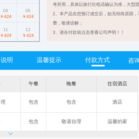
考所用，具体以旅行社电话确认为准，大型
04
05
2、本产品在您预订成交后，如无特殊原因，
￥424
￥424
费，敬请谅解；
11
12
3、请在付款前点击查看公司声明！！
￥424
￥424
格说明
温馨提示
付款方式
咨询
餐
午餐
晚餐
住宿酒店
自理
包含
包含
酒店
含
包含
敬请自理
温馨的家