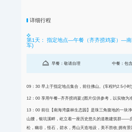
详细行程
第1天： 指定地点—午餐（齐齐捞鸡宴）—南
车)
早餐：敬请自理
中餐：包
09：30 早上于指定地点集合，前往
佛山
。(车程约2.5小时
12：00 享用午餐--齐齐捞鸡宴;(图片仅供参考，以实物为准
13：00 前往【南海湾森林生态园】是珠三角腹地的一块
山腰，银坑溪畔，屹立着一座历史悠久的道教建筑群——
松，幽谷，怪石，碧水，秀山天造地设，美不胜收;拥有景