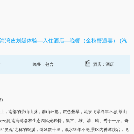
海湾皮划艇体验—入住酒店—晚餐（金秋蟹逅宴） (汽
含
晚餐：包含
酒店：酒店
)
)
净土，南部的茶山山脉，群山环抱，层峦叠翠，流泉飞瀑终年不息;茶山
庆云洞;南海湾森林生态园风光独特，集古、雄、清、幽、秀于一身。奇
区“灵魂”之称的银溪，绵延数十里，溪水终年不绝;景区内神潭跌宕，飞