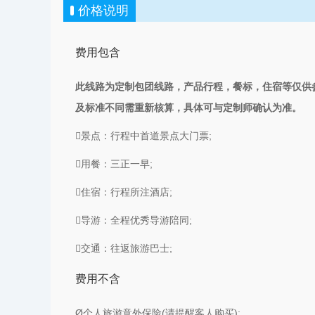
价格说明
费用包含
此线路为定制包团线路，产品行程，餐标，住宿等仅供
及标准不同需重新核算，具体可与定制师确认为准。
景点：行程中首道景点大门票;
用餐：三正一早;
住宿：行程所注酒店;
导游：全程优秀导游陪同;
交通：往返
旅游巴士;
费用不含
Ø个人
旅游意外保险(请提醒客人购买);