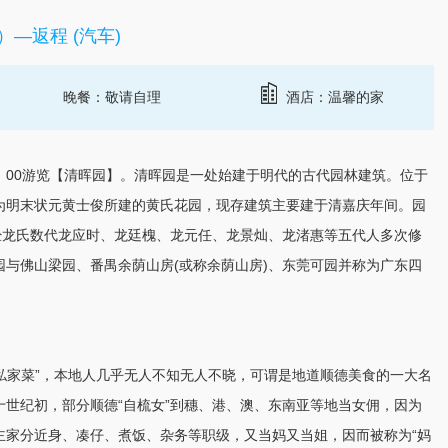
—返程 (汽车)
晚餐：敬请自理
酒店：温馨的家
10：00游览【清晖园】。清晖园是一处始建于明代的古代园林建筑。位于
为明末状元黄士俊所建的黄氏花园，现存建筑主要建于清嘉庆年间。园
经龙氏数代龙应时、龙廷槐、龙元任、龙景灿、龙渚惠等五代人多次修
园与佛山梁园、
番禺
余荫山房(或称余荫山房)、
东莞
可园并称为广东四
姐私家菜”，本地人几乎无人不知无人不晓，可谓是地道顺德美食的一大名
世纪初，部分顺德“自梳女”到穗、港、澳、东南亚等地当女佣，因为
雇主家分近身、凑仔、煮饭、杂务等职级，又当妈又当姐，因而被称为“妈