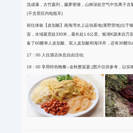
流成瀑，古竹森列，藤萝密缠，山林深处空气中负离子含量
(不含景区内电瓶车)
前往体验【皮划艇】南海湾水上运动基地(逐野营地)位于
亩，水域最宽处330米，最长处1.6公里。银湖K源来自
备了60艘单人皮划艇、双人皮划艇和海洋舟，还有30艘S
17：00 入住酒店休息自由活动;
18：00 享用特色晚餐--金秋蟹逅宴;(图片仅供参考，以实