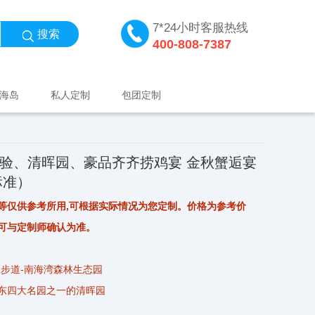
7*24小时客服热线
搜索
400-808-7387
海岛
私人定制
包团定制
体验、清晖园、豪品齐齐捞鸡宴 金秋蟹逅宴
标准）
等仅供参考所用,可根据实际情况为您定制。价格为参考价
可与定制师确认为准。
步道-南海湾森林生态园
东四大名园之一的清晖园