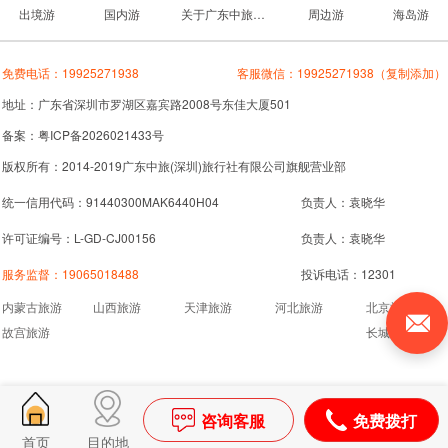
出境游
国内游
关于广东中旅旅行社
周边游
海岛游
免费电话：
19925271938
客服微信：
19925271938
（复制添加）
地址：广东省深圳市罗湖区嘉宾路2008号东佳大厦501
备案：粤ICP备2026021433号
版权所有：2014-2019广东中旅(深圳)旅行社有限公司旗舰营业部
统一信用代码：91440300MAK6440H04
负责人：袁晓华
许可证编号：L-GD-CJ00156
负责人：袁晓华
服务监督：
19065018488
投诉电话：12301
内蒙古旅游
山西旅游
天津旅游
河北旅游
北京旅游
故宫旅游
长城旅游
咨询客服
免费拨打
首页
目的地