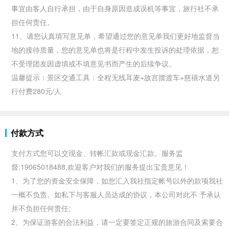
事宜由客人自行承担，由于自身原因造成误机等事宜，旅行社不承
担任何责任。
11、请您认真填写意见单，希望通过您的意见单我们更好地监督当
地的接待质量，您的意见单也将是行程中发生投诉的处理依据，恕
不受理团友因虚填或不填意见书而产生的后续争议。
温馨提示：景区交通工具：全程无线耳麦+
故宫摆渡车+慈禧水道另
行付费280元/人
付款方式
支付方式您可以交现金、转帐汇款或现金汇款。服务监
督:19065018488,欢迎客户对我们的服务提出宝贵意见！
1、为了您的资金安全保障，如您汇入我社指定帐号以外的款项我社
一概不负责。如私下与客服人员达成的协议，本公司对此不 予承认
并不负担任何责任;
2、为保证游客的合法利益，请一定要签定正规的旅游合同及索要合