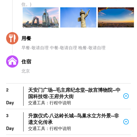
住。)
用餐
早餐-敬请自理 中餐-敬请自理 晚餐-敬请自理
住宿
北京
天安门广场--毛主席纪念堂--故宫博物院--中
2
国科技馆-王府井大街
Day
交通工具：行程中说明
升旗仪式-八达岭长城--鸟巢水立方外景--非
3
遗文化传承
Day
交通工具：行程中说明