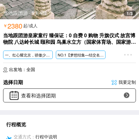
当地跟团游 · 5天4晚
1
/3
2380
￥
起/成人
当地跟团游皇家童行 臻保证：0 自费 0 购物 升旗仪式 故宫博
物院 八达岭长城 颐和园 鸟巢水立方（国家体育场、国家游泳
中心 ）
一、红心耀
北京，骄傲少年行
NO.1【梦想结集—结交名校高才生】“心怀天下，迈向大学”，零距离聆听学霸“新”声。
NO.2【匠心精神—
故宫博物馆】聆听故宫故事，触碰建筑奥秘，感叹匠心精神;
NO.3【老北京非遗文化传承人】留住文化根脉,托起民族未来
出发地：全国
NO.4【园林瑰宝—颐和园】园林艺术的最高殿堂，山水一色的世外桃源。
NO.5【我在清华等你来—感悟名校，励志前行】梦想起航：立远志，明惠德，成全才，担大任。
选择日期
我要定制
NO.6【八达岭
长城】-登长城，做好汉，放飞梦想;古老中华民族文化和智慧结晶，彰显血脉传承和民族精神。
NO.7【探索科技奥秘-中国科学技术博物馆】科技兴国，民族复兴，中国梦。
查看和选择团期
NO.8【军事博物馆/抗日战争纪念馆/中国工艺美术馆】少年强则国强，少年智则国智，少年富则国富。
二.特别赠送学霸陪游---
亲子大礼包---矿泉水畅饮
三.尽享美食郭记家常菜，老北京烤鸭餐，豪华自助餐
行程概览
交通方式：
行程中说明