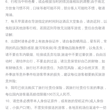
6、行程当中特色餐，或会根据当时的情况做相应的调整;由于南北
方饮食习惯不同，口味等都可能不同，部分客人可能吃不惯，敬请
海涵。
7、每天早晨请在导游指定的时间到达酒店大堂集合，请勿迟到，以
免耽误其他游客行程。若因迟到导致无法随车游览，责任自负敬请
谅解;
8、出团时请务必带上有效身份证件，请自备防晒用品，晕车药，常
用的药品(预防感冒,腹泻等疾病)等;贵重物品随身携带，以免丢失，
请不要在车内吸烟、吐痰或丢弃垃圾;旅途中不要过量饮酒，自由活
动时，请结伴出行，不要走的过远，请注意保管好自己的财物，如
有财物丢失，旅行社不承担责任。为防范风险，减少自然灾害、意
外事故等意外事件给游客带来的损失，建议每位游客都要购买旅游
意外险;
9、我司已依法购买了旅行社责任保险，因旅行社责任引发的事故，
每位国内游客最高赔偿限额100万元人民币。
10、请您务必携带本人身份证原件，或有效的登机证件(成人身份
证，小孩户口簿)。不需安排接送的游客，各地至机场往返途中一切