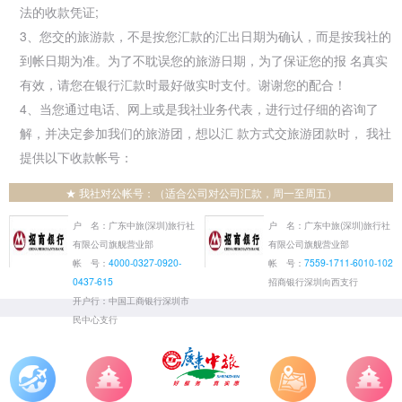
法的收款凭证;
3、您交的旅游款，不是按您汇款的汇出日期为确认，而是按我社的
到帐日期为准。为了不耽误您的旅游日期，为了保证您的报 名真实
有效，请您在银行汇款时最好做实时支付。谢谢您的配合！
4、当您通过电话、网上或是我社业务代表，进行过仔细的咨询了
解，并决定参加我们的旅游团，想以汇 款方式交旅游团款时， 我社
提供以下收款帐号：
★ 我社对公帐号：（适合公司对公司汇款，周一至周五）
户 名：广东中旅(深圳)旅行社
户 名：广东中旅(深圳)旅行社
有限公司旗舰营业部
有限公司旗舰营业部
帐 号：
4000-0327-0920-
帐 号：
7559-1711-6010-102
0437-615
招商银行深圳向西支行
开户行：中国工商银行深圳市
民中心支行