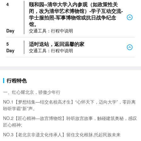
颐和园--清华大学入内参观（如政策性关
4
闭，改为清华艺术博物馆）-学子互动交流-
学士服拍照-军事博物馆或抗日战争纪念
馆。
Day
交通工具：行程中说明
适时送站，返回温馨的家
5
Day
交通工具：行程中说明
行程特色
一、红心耀
北京，骄傲少年行
NO.1【梦想结集—结交名校高才生】“心怀天下，迈向大学”，零距离
聆听学霸“新”声。
NO.2【匠心精神—
故宫博物馆】聆听故宫故事，触碰建筑奥秘，感叹
匠心精神;
NO.3【老北京非遗文化传承人】留住文化根脉,托起民族未来