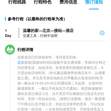
行程线路
行程特色
费用信息
预订须知
参考行程（以最终的行程单为准）
温馨的家---北京---接站---酒店
1
Day
交通工具：行程中说明
行程详情
皇家成员已经恭候多时，等待贵宾到来。
北京
接团(因接站时间比较集中及交通堵塞，等候30分钟之
内还请见谅，自由活动。欢迎您来到美丽的首都北京，今
天是自由活动时间。(外出建议随身带份酒店名片，以便紧
急之需)。并注意导游告知的次日早餐及出发游玩时间(导
游一般会在16:00-20:00之间通知第二天起床、出发时间，
敬请请留意，一般以手机短信方式通知)。祝您旅途愉快!
接站后送往酒店入住，当天贵宾可以根据自己抵达北京的
时间，安排一些自由活动。(按照行业惯例，酒店一般需要
下午两点以后才能入住，到达北京较早的贵宾，可以先自
行安排一些活动，一旦有房间清理完毕，尽快安排贵宾入