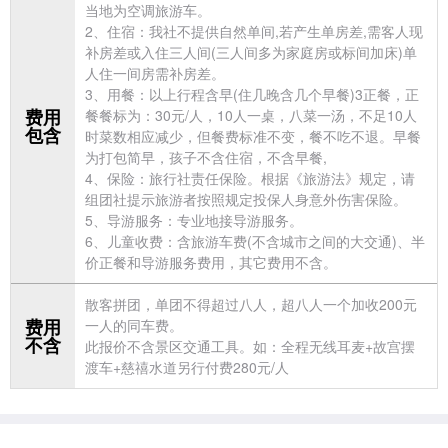
当地为空调
旅游车。
2、住宿：我社不提供自然单间,若产生单房差,需客人现
补房差或入住三人间(三人间多为家庭房或标间加床)单
人住一间房需补房差。
3、用餐：以上行程含早(住几晚含几个早餐)3正餐，正
费用
餐餐标为：30元/人，10人一桌，八菜一汤，不足10人
包含
时菜数相应减少，但餐费标准不变，餐不吃不退。早餐
为打包简早，孩子不含住宿，不含早餐,
4、保险：
旅行社责任保险。根据《旅游法》规定，请
组团社提示旅游者按照规定投保人身意外伤害保险。
5、导游服务：专业地接导游服务。
6、儿童收费：含旅游车费(不含城市之间的大交通)、半
价正餐和导游服务费用，其它费用不含。
散客拼团，单团不得超过八人，超八人一个加收200元
费用
一人的同车费。
不含
此报价不含景区交通工具。如：全程无线耳麦+
故宫摆
渡车+慈禧水道另行付费280元/人