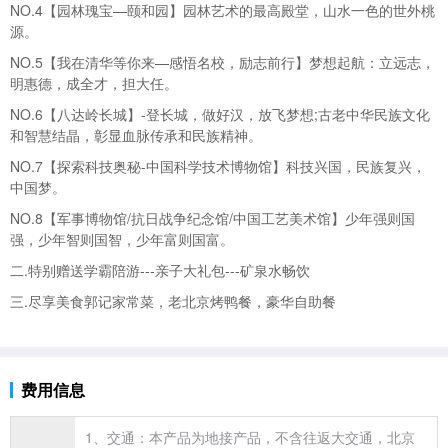
NO.4【园林瑰宝—颐和园】园林艺术的最高殿堂，山水一色的世外桃
源。
NO.5【我在清华等你来—感悟名校，励志前行】梦想起航：立远志，
明惠德，成全才，担大任。
NO.6【八达岭
长城】-登长城，做好汉，放飞梦想;古老中华民族文化
和智慧结晶，彰显血脉传承和民族精神。
NO.7【探索科技奥秘-中国科学技术博物馆】科技兴国，民族复兴，
中国梦。
NO.8【军事博物馆/抗日战争纪念馆/中国工艺美术馆】少年强则国
强，少年智则国智，少年富则国富。
二.特别赠送学霸陪游---
亲子大礼包---矿泉水畅饮
三.尽享美食郭记家常菜，老北京烤鸭餐，豪华自助餐
费用信息
1、交通：本产品为地接产品，不含往返大交通，
北京