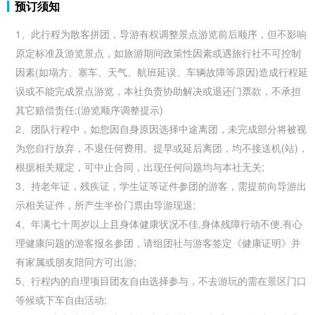
预订须知
1、此行程为散客拼团，导游有权调整景点游览前后顺序，但不影响
原定标准及游览景点，如
旅游期间政策性因素或遇
旅行社不可控制
因素(如塌方、塞车、天气、航班延误、车辆故障等原因)造成行程延
误或不能完成景点游览，本社负责协助解决或退还门票款，不承担
其它赔偿责任;(游览顺序调整提示)
2、团队行程中，如您因自身原因选择中途离团，未完成部分将被视
为您自行放弃，不退任何费用。提早或延后离团，均不接送机(站)，
根据相关规定，可中止合同，出现任何问题均与本社无关;
3、持老年证，残疾证，学生证等证件参团的游客，需提前向导游出
示相关证件，所产生半价门票由导游现退;
4、年满七十周岁以上且身体健康状况不佳,身体残障行动不便,有心
理健康问题的游客报名参团，请组团社与游客签定《健康证明》并
有家属或朋友陪同方可出游;
5、行程内的自理项目团友自由选择参与，不去游玩的需在景区门口
等候或下车自由活动;