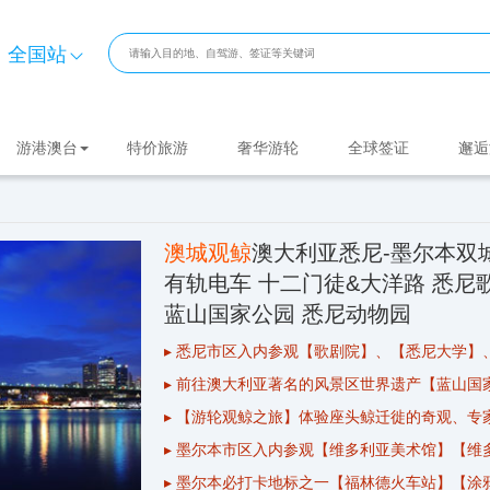
全国站
游港澳台
特价旅游
奢华游轮
全球签证
邂逅
澳城观鲸
澳大利亚悉尼-墨尔本双城
有轨电车 十二门徒&大洋路 悉尼
蓝山国家公园 悉尼动物园
▸
悉尼
市区入内参观【歌剧院】、【悉尼大学】
▸ 前往澳大利亚著名的风景区世界遗产【蓝山
▸ 【
游轮
观鲸之旅】体验座头鲸迁徙的奇观、专
▸
墨尔本
市区入内参观【维多利亚美术馆】【维
▸ 墨尔本必打卡地标之一【福林德火车站】【