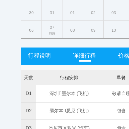
30
31
01
02
03
07
06
08
09
10
白露
行程说明
详细行程
价
天数
行程安排
早餐
D1
深圳墨尔本 (飞机)
敬请自
D2
墨尔本悉尼 (飞机)
包含
D3
悉尼市区观光 (汽车)
包含