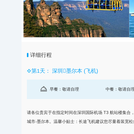
详细行程
第1天： 深圳墨尔本 (飞机)
早餐：敬请自理
中餐：敬请自
请各位贵宾于在指定时间在
深圳
国际机场 T3 航站楼集
城市-
墨尔本
。温馨小贴士：长途飞机建议您尽量着装宽松