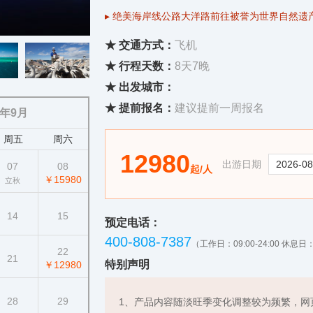
▸ 绝美海岸线公路大洋路前往被誉为世界自然遗
▸ 墨尔本段特别安排一天自由活动!
★ 交通方式：
飞机
★ 行程天数：
8天7晚
★ 出发城市：
★ 提前报名：
建议提前一周报名
6年9月
周五
周六
12980
出游日期
07
08
起/人
￥15980
立秋
14
15
预定电话：
400-808-7387
（工作日：09:00-24:00 休息日：0
22
21
特别声明
￥12980
28
29
1、产品内容随淡旺季变化调整较为频繁，网