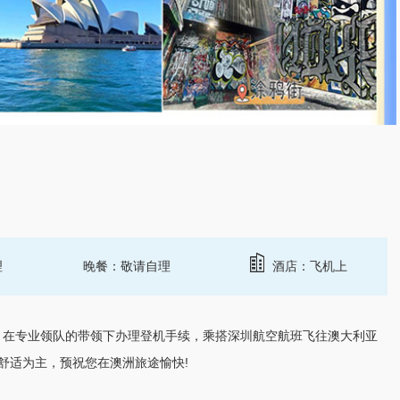
理
晚餐：敬请自理
酒店：飞机上
合，在专业领队的带领下办理登机手续，乘搭深圳航空航班飞往
澳大利亚
舒适为主，预祝您在
澳洲
旅途愉快!