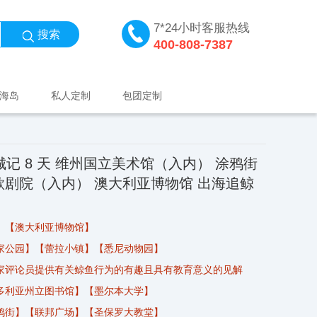
7*24小时客服热线
搜索
400-808-7387
海岛
私人定制
包团定制
记 8 天 维州国立美术馆（入内） 涂鸦街
歌剧院（入内） 澳大利亚博物馆 出海追鲸
、【
澳大利亚
博物馆】
国家公园】【蕾拉小镇】【悉尼动物园】
家评论员提供有关鲸鱼行为的有趣且具有教育意义的见解
多利亚州立图书馆】【墨尔本大学】
涂鸦街】【联邦广场】【圣保罗大教堂】