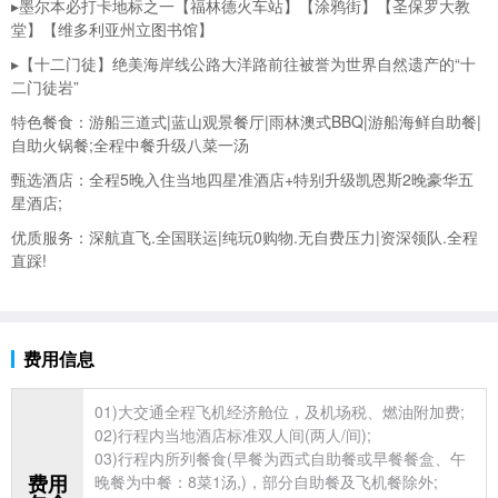
▸墨尔本必打卡地标之一【福林德火车站】【涂鸦街】【圣保罗大教
堂】【维多利亚州立图书馆】
▸【十二门徒】绝美海岸线公路大洋路前往被誉为世界自然遗产的“十
二门徒岩”
特色餐食：游船三道式|蓝山观景餐厅|雨林澳式BBQ|游船海鲜自助餐|
自助火锅餐;全程中餐升级八菜一汤
甄选酒店：全程5晚入住当地四星准酒店+特别升级凯恩斯2晚豪华五
星酒店;
优质服务：深航直飞.全国联运|纯玩0购物.无自费压力|资深领队.全程
直踩!
费用信息
01)大交通全程飞机经济舱位，及机场税、燃油附加费;
02)行程内当地酒店标准双人间(两人/间);
03)行程内所列餐食(早餐为西式自助餐或早餐餐盒、午
费用
晚餐为中餐：8菜1汤,)，部分自助餐及飞机餐除外;