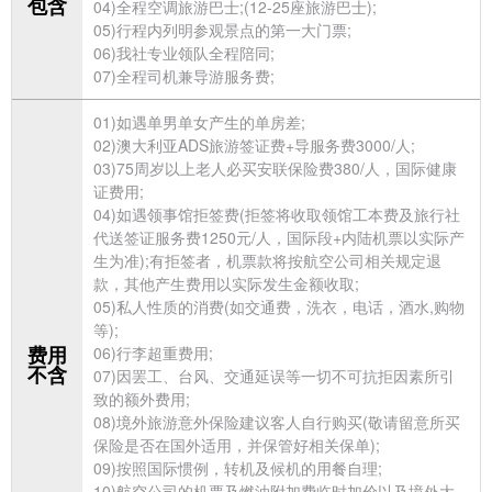
包含
04)全程空调
旅游巴士;(12-25座旅游巴士);
05)行程内列明参观景点的第一大门票;
06)我社专业领队全程陪同;
07)全程司机兼导游服务费;
01)如遇单男单女产生的单房差;
02)
澳大利亚ADS
旅游
签证费+导服务费3000/人;
03)75周岁以上老人必买安联保险费380/人，国际健康
证费用;
04)如遇领事馆拒签费(拒签将收取领馆工本费及
旅行社
代送签证服务费1250元/人，国际段+内陆机票以实际产
生为准);有拒签者，机票款将按航空公司相关规定退
款，其他产生费用以实际发生金额收取;
05)私人性质的消费(如交通费，洗衣，电话，酒水,购物
等);
费用
06)行李超重费用;
不含
07)因罢工、台风、交通延误等一切不可抗拒因素所引
致的额外费用;
08)境外旅游意外保险建议客人自行购买(敬请留意所买
保险是否在国外适用，并保管好相关保单);
09)按照国际惯例，转机及候机的用餐自理;
10)航空公司的机票及燃油附加费临时加价以及境外大