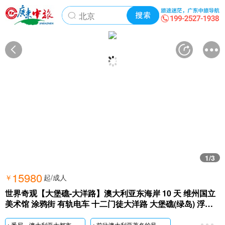
世界奇观 · 10天9晚
1
/3
15980
￥
起/成人
世界奇观【大堡礁-大洋路】澳大利亚东海岸 10 天 维州国立
美术馆 涂鸦街 有轨电车 十二门徒大洋路 大堡礁(绿岛) 浮潜/
玻璃底船 库兰达雨林 水路两栖军车 土著歌舞表演悉尼歌剧院
（入内） 情人港豪华渡轮 蓝山国家公园 悉尼动物园
▸
悉尼，
澳大利亚大都市，欣赏悉尼标志性建筑【悉尼歌剧院】(入内)【悉尼大学】参观【澳大利亚博物馆】
▸前往澳大利亚著名的风景区世界遗产【蓝山国家公园】【蕾拉小镇】