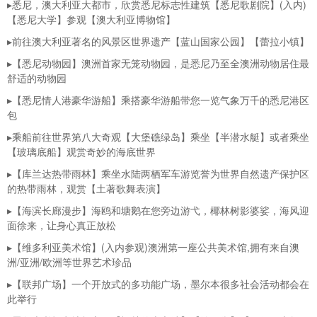
▸
悉尼，
澳大利亚大都市，欣赏悉尼标志性建筑【悉尼歌剧院】(入内)
【悉尼大学】参观【澳大利亚博物馆】
▸前往澳大利亚著名的风景区世界遗产【蓝山国家公园】【蕾拉小镇】
▸【悉尼动物园】
澳洲首家无笼动物园，是悉尼乃至全澳洲动物居住最
舒适的动物园
▸【悉尼情人港豪华游船】乘搭豪华游船带您一览气象万千的悉尼港区
包
▸乘船前往世界第八大奇观【
大堡礁绿岛】乘坐【半潜水艇】或者乘坐
【玻璃底船】观赏奇妙的海底世界
▸【库兰达热带雨林】乘坐水陆两栖军车游览誉为世界自然遗产保护区
的热带雨林，观赏【土著歌舞表演】
▸【海滨长廊漫步】海鸥和塘鹅在您旁边游弋，椰林树影婆娑，海风迎
面徐来，让身心真正放松
▸【维多利亚美术馆】(入内参观)澳洲第一座公共美术馆,拥有来自澳
洲/亚洲/欧洲等世界艺术珍品
▸【联邦广场】一个开放式的多功能广场，
墨尔本很多社会活动都会在
此举行