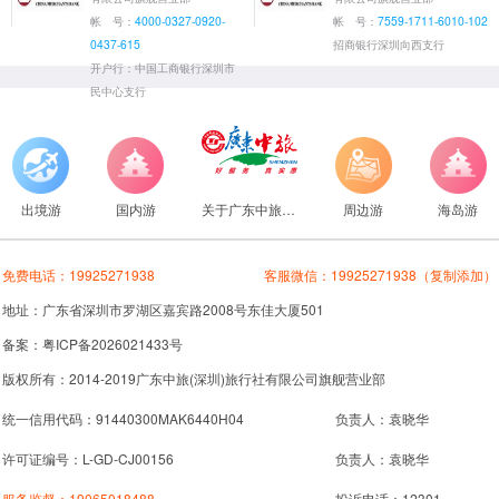
帐 号：
4000-0327-0920-
帐 号：
7559-1711-6010-102
0437-615
招商银行深圳向西支行
开户行：中国工商银行深圳市
民中心支行
出境游
国内游
关于广东中旅旅行社
周边游
海岛游
免费电话：
19925271938
客服微信：
19925271938
（复制添加）
地址：广东省深圳市罗湖区嘉宾路2008号东佳大厦501
备案：粤ICP备2026021433号
版权所有：2014-2019广东中旅(深圳)旅行社有限公司旗舰营业部
统一信用代码：91440300MAK6440H04
负责人：袁晓华
许可证编号：L-GD-CJ00156
负责人：袁晓华
服务监督：
19065018488
投诉电话：12301