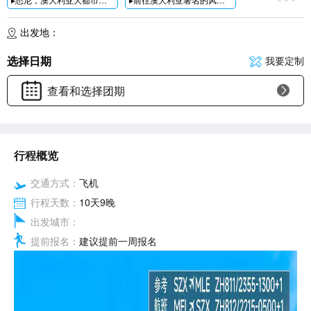
▸【悉尼动物园】
澳洲首家无笼动物园，是悉尼乃至全澳洲动物居住最舒适的动物园
▸【悉尼情人港豪华游船】乘搭豪华游船带您一览气象万千的悉尼港区包
出发地：
▸乘船前往世界第八大奇观【
大堡礁绿岛】乘坐【半潜水艇】或者乘坐【玻璃底船
▸【库兰达热带雨林】乘坐水陆两栖军车游览誉为世界自然遗产保护区的热带雨林，观赏【土著歌舞表演】
选择日期
我要定制
▸【海滨长廊漫步】海鸥和塘鹅在您旁边游弋，椰林树影婆娑，海风迎面徐来，让身心真正放松
▸【维多利亚美术馆】(入内参观)澳洲第一座公共美术馆,拥有来自澳洲/亚洲/欧洲等世界艺术珍品
查看和选择团期
▸【联邦广场】一个开放式的多功能广场，
墨尔本很多社会活动都会在此举行
▸墨尔本必打卡地标之一【福林德火车站】【涂鸦街】【圣保罗大教堂】【维多利亚州立图书馆】
▸【十二门徒】绝美海岸线公路大洋路前往被誉为世界自然遗产的“十二门徒岩”
特色餐食：游船三道式|蓝山观景餐厅|雨林澳式BBQ|游船海鲜自助餐|自助火锅餐;全程中餐升级八菜一汤
行程概览
甄选酒店：全程5晚入住当地四星准酒店+特别升级凯恩斯2晚豪华五星酒店;
优质服务：深航直飞.全国联运|纯玩0购物.无自费压力|资深领队.全程直踩!
交通方式：
飞机
行程天数：
10天9晚
出发城市：
提前报名：
建议提前一周报名