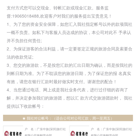
支付方式您可以交现金、转帐汇款或现金汇款。服务监
督:19065018488,欢迎客户对我们的服务提出宝贵意见！
1、为了您的资金安全保障，如您汇入我社指定帐号以外的款项我社
一概不负责。如私下与客服人员达成的协议，本公司对此不 予承认
并不负担任何责任;
2、为保证游客的合法利益，请一定要签定正规的旅游合同及索要合
法的收款凭证;
3、您交的旅游款，不是按您汇款的汇出日期为确认，而是按我社的
到帐日期为准。为了不耽误您的旅游日期，为了保证您的报 名真实
有效，请您在银行汇款时最好做实时支付。谢谢您的配合！
4、当您通过电话、网上或是我社业务代表，进行过仔细的咨询了
解，并决定参加我们的旅游团，想以汇 款方式交旅游团款时， 我社
提供以下收款帐号：
★ 我社对公帐号：（适合公司对公司汇款，周一至周五）
户 名：广东中旅(深圳)旅行社
户 名：广东中旅(深圳)旅行社
有限公司旗舰营业部
有限公司旗舰营业部