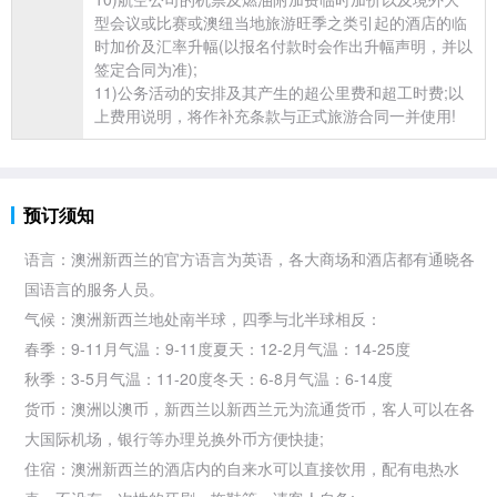
型会议或比赛或澳纽当地旅游旺季之类引起的酒店的临
时加价及汇率升幅(以报名付款时会作出升幅声明，并以
签定合同为准);
11)公务活动的安排及其产生的超公里费和超工时费;以
上费用说明，将作补充条款与正式旅游合同一并使用!
预订须知
语言：
澳洲
新西兰的官方语言为英语，各大商场和酒店都有通晓各
国语言的服务人员。
气候：澳洲新西兰地处南半球，四季与北半球相反：
春季：9-11月气温：9-11度夏天：12-2月气温：14-25度
秋季：3-5月气温：11-20度冬天：6-8月气温：6-14度
货币：澳洲以澳币，新西兰以新西兰元为流通货币，客人可以在各
大国际机场，银行等办理兑换外币方便快捷;
住宿：澳洲新西兰的酒店内的自来水可以直接饮用，配有电热水