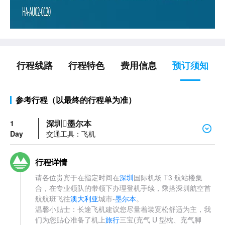
行程线路
行程特色
费用信息
预订须知
参考行程（以最终的行程单为准）
深圳墨尔本
1
Day
交通工具：飞机
行程详情
请各位贵宾于在指定时间在
深圳
国际机场 T3 航站楼集
合，在专业领队的带领下办理登机手续，乘搭深圳航空首
航航班飞往
澳大利亚
城市-
墨尔本
。
温馨小贴士：长途飞机建议您尽量着装宽松舒适为主，我
们为您贴心准备了机上
旅行
三宝(充气 U 型枕、充气脚