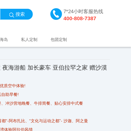
7*24小时客服热线
搜索
400-808-7387
海岛
私人定制
包团定制
沙漠
享优质空中体验!
自助早餐!
餐、冲沙营地晚餐、牛排简餐、贴心安排中式餐
首都“-阿布扎比、“文化与运动之都”- 沙迦、阿之曼
河湾体验阿拉伯风情