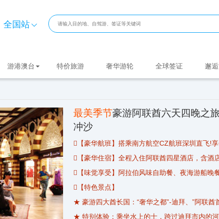
全国站
游港澳台
特价旅游
奢华游轮
全球签证
邂逅
最美季节
豪游阿联酋六天四晚之旅 夜海游船 加长豪车 亚伯拉罕之家 赠
冲沙
【豪华航班】搭乘南方航空CZ航班
深圳
直飞!
【豪华住宿】全程入住
阿联酋
四星酒店，含酒店
【味觉享受】阿拉伯风味自助餐、夜海游船晚
【特色景点】
★ 豪游四大酋长国：“奢华之都”-
迪拜
、”阿联酋
★ 特别体验：乘坐水上的士，跨过迪拜市内的