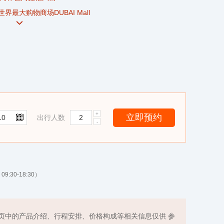
最大购物商场DUBAI Mall
感受阿拉伯特色的古建筑群
览世界第八大奇迹-【棕榈岛】，外观六星棕榈岛亚特兰蒂斯
海湾航行，饱览迪拜两岸美景，享用游船晚餐
·阿贾耶设计，三大宗教圣地汇聚一堂，展现多元文化交融之美
出行人数
9:30-18:30）
页中的产品介绍、行程安排、价格构成等相关信息仅供 参