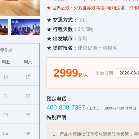
★ 世界之最：外观世界最高塔--哈利法塔、打卡世界
★ 特色双镇游：朱美拉运河古镇、伊朗小镇，
★ 交通方式：
飞机
★ 赠送价值1399元豪华大礼包：
★ 行程天数：
6天5晚
1)加长豪车游棕榈岛：特别安排【加长豪车】游
★ 出发城市：
深圳
酒店
★ 提前报名：
建议提前一周报名
6年9月
2)夜海游船：阿拉伯风格的游船沿着迪拜的内
周五
周六
3)参观阿布扎比·亚伯拉罕之家：由建筑师大卫
2999
出游日期
★ 优质服务：天天安排有车导，感受优质服务
起/人
14
15
21
22
预定电话：
400-808-7387
（工作日：09:00-24:00 休息日：0
28
29
特别声明
04
05
1、产品内容随淡旺季变化调整较为频繁，网