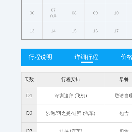
07
06
08
09
10
白露
13
14
15
16
17
行程说明
详细行程
价
天数
行程安排
早餐
D1
深圳迪拜 (飞机)
敬请自
D2
沙迦/阿之曼-迪拜 (汽车)
包含
D3
迪拜 (汽车)
包含