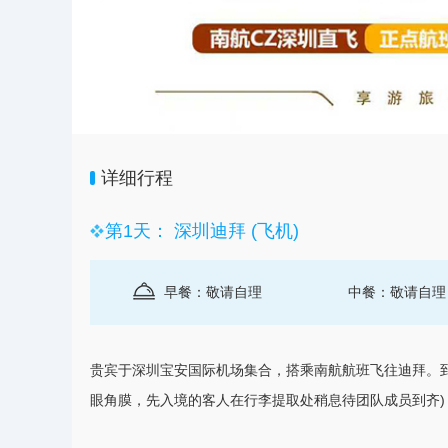
详细行程
第1天： 深圳迪拜 (飞机)
早餐：敬请自理
中餐：敬请自理
贵宾于
深圳
宝安国际机场集合，搭乘南航航班飞往
迪拜
。
眼角膜，先入境的客人在行李提取处稍息待团队成员到齐)